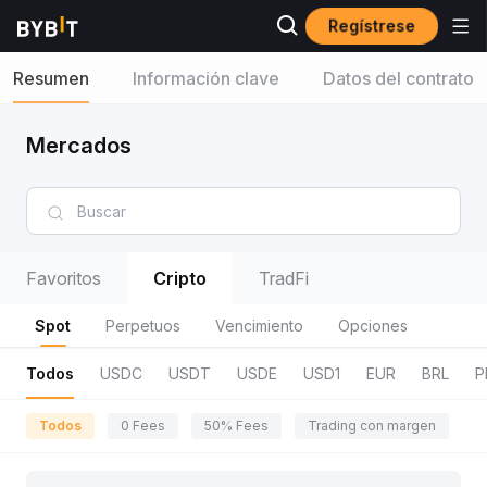
Regístrese
Resumen
Información clave
Datos del contrato
Mercados
Favoritos
Cripto
TradFi
Spot
Perpetuos
Vencimiento
Opciones
Todos
USDC
USDT
USDE
USD1
EUR
BRL
P
Todos
0 Fees
50% Fees
Trading con margen
R