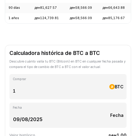
90 días
ден81,627.57
ден58,566.09
ден66,643.88
1 años
ден124,739.81
ден58,566.09
ден85,176.67
Calculadora histórica de BTC a BTC
Descubre cuánto valía tu BTC (Bitcoin) en BTC en cualquier fecha pasada y
compara el tipo de cambio de BTC a BTC con el valor actual.
Comprar
BTC
Fecha
Fecha
ден1.00
Valor histórico