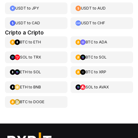
USDT
to
JPY
USDT
to
AUD
USDT
to
CAD
USDT
to
CHF
Cripto a Cripto
BTC
to
ETH
BTC
to
ADA
SOL
to
TRX
BTC
to
SOL
ETH
to
SOL
BTC
to
XRP
ETH
to
BNB
SOL
to
AVAX
BTC
to
DOGE