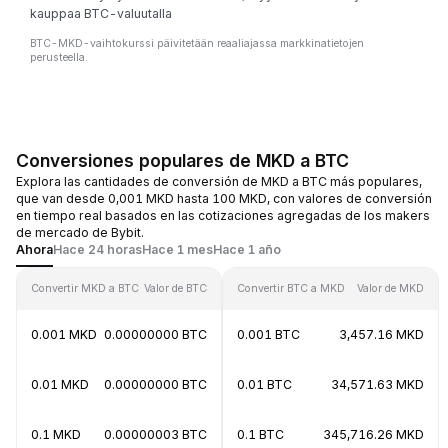
kauppaa BTC-valuutalla
BTC-MKD-vaihtokurssi päivitetään reaaliajassa markkinatietojen
perusteella.
Conversiones populares de MKD a BTC
Explora las cantidades de conversión de MKD a BTC más populares,
que van desde 0,001 MKD hasta 100 MKD, con valores de conversión
en tiempo real basados en las cotizaciones agregadas de los makers
de mercado de Bybit.
Ahora
Hace 24 horas
Hace 1 mes
Hace 1 año
Convertir MKD a BTC
Valor de BTC
Convertir BTC a MKD
Valor de MKD
0.001 MKD
0.00000000 BTC
0.001 BTC
3,457.16 MKD
0.01 MKD
0.00000000 BTC
0.01 BTC
34,571.63 MKD
0.1 MKD
0.00000003 BTC
0.1 BTC
345,716.26 MKD