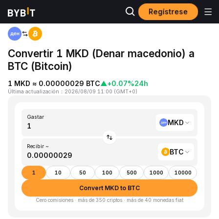
Regístrese
Inicio
MKD to BTC
Convertir 1 MKD (Denar macedonio) a
BTC (Bitcoin)
1 MKD ≈ 0.00000029 BTC
▲
+0.07%
24h
Última actualización
：
2026/08/09 11:00
(
GMT+0
)
Gastar
MKD
Recibir ~
BTC
1
10
50
100
500
1000
10000
Convert MKD to BTC
Cero comisiones · más de 350 criptos · más de 40 monedas fiat