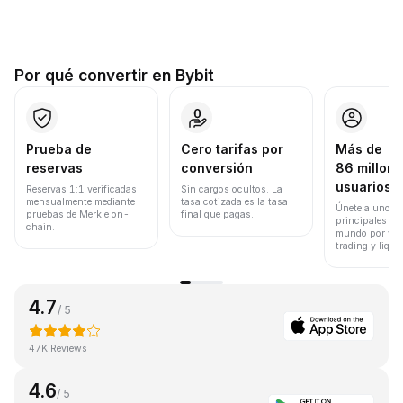
Por qué convertir en Bybit
Prueba de
Cero tarifas por
Más de
reservas
conversión
86 millone
usuarios
Reservas 1:1 verificadas
Sin cargos ocultos. La
mensualmente mediante
tasa cotizada es la tasa
Únete a uno de
pruebas de Merkle on-
final que pagas.
principales ex
chain.
mundo por vol
trading y liqui
4.7
/ 5
47K Reviews
4.6
/ 5