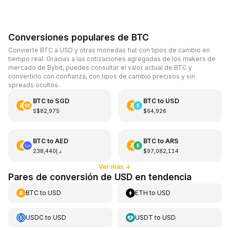
Conversiones populares de BTC
Convierte BTC a USD y otras monedas fiat con tipos de cambio en
tiempo real. Gracias a las cotizaciones agregadas de los makers de
mercado de Bybit, puedes consultar el valor actual de BTC y
convertirlo con confianza, con tipos de cambio precisos y sin
spreads ocultos.
BTC
to
SGD
BTC
to
USD
S$82,975
$64,926
BTC
to
AED
BTC
to
ARS
د.إ238,440
$97,082,114
Ver más
↓
Pares de conversión de USD en tendencia
BTC
to
USD
ETH
to
USD
USDC
to
USD
USDT
to
USD