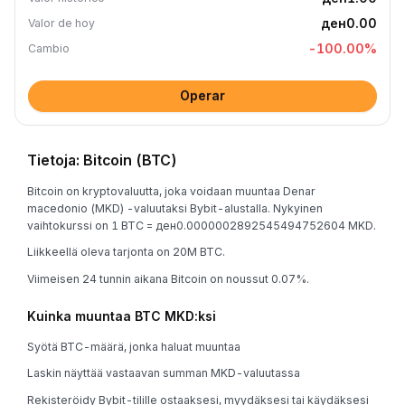
ден0.00
Valor de hoy
-100.00
%
Cambio
Operar
Tietoja: Bitcoin (BTC)
Bitcoin on kryptovaluutta, joka voidaan muuntaa Denar
macedonio (MKD) -valuutaksi Bybit-alustalla. Nykyinen
vaihtokurssi on 1 BTC = ден0.0000002892545494752604 MKD.
Liikkeellä oleva tarjonta on 20M BTC.
Viimeisen 24 tunnin aikana Bitcoin on noussut 0.07%.
Kuinka muuntaa BTC MKD:ksi
Syötä BTC-määrä, jonka haluat muuntaa
Laskin näyttää vastaavan summan MKD-valuutassa
Rekisteröidy Bybit-tilille ostaaksesi, myydäksesi tai käydäksesi