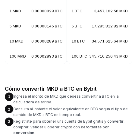
1 MKD
0.00000029 BTC
1 BTC
3,457,162.56 MKD
5 MKD
0.00000145 BTC
5 BTC
17,285,812.82 MKD
10 MKD
0.00000289 BTC
10 BTC
34,571,625.64 MKD
100 MKD
0.00002893 BTC
100 BTC
345,716,256.43 MKD
Cómo convertir MKD a BTC en Bybit
Ingresa el monto de MKD que deseas convertir a BTC en la
1
calculadora de arriba.
Consulta al instante el valor equivalente en BTC según el tipo de
2
cambio de MKD a BTC en tiempo real.
Regístrate para obtener una cuenta de Bybit gratis y convertir,
3
comprar, vender u operar crypto con
cero tarifas por
conversión
.