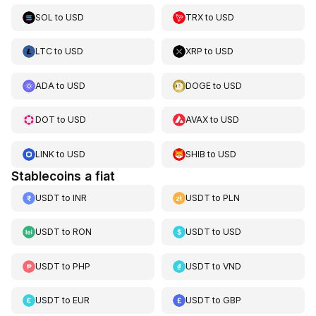
SOL
to
USD
TRX
to
USD
LTC
to
USD
XRP
to
USD
ADA
to
USD
DOGE
to
USD
DOT
to
USD
AVAX
to
USD
LINK
to
USD
SHIB
to
USD
Stablecoins a fiat
USDT
to
INR
USDT
to
PLN
USDT
to
RON
USDT
to
USD
USDT
to
PHP
USDT
to
VND
USDT
to
EUR
USDT
to
GBP