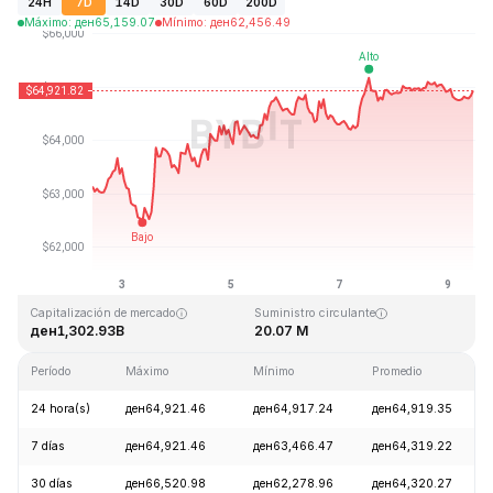
24H
7D
14D
30D
60D
200D
Máximo
:
ден
65,159.07
Mínimo
:
ден
62,456.49
Última actualización: 2026-08-09, 11:00 GMT+0
Máximo histórico
Mínimo histórico
ден126,080.00
ден67.81
Capitalización de mercado
Suministro circulante
ден1,302.93B
20.07 M
Período
Máximo
Mínimo
Promedio
24 hora(s)
ден64,921.46
ден64,917.24
ден64,919.35
7 días
ден64,921.46
ден63,466.47
ден64,319.22
30 días
ден66,520.98
ден62,278.96
ден64,320.27