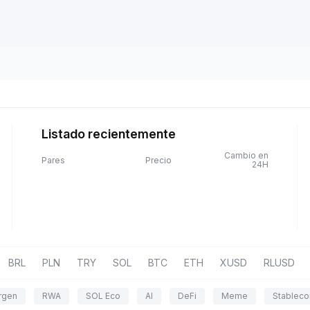
Listado recientemente
Cambio en
Pares
Precio
24H
BRL
PLN
TRY
SOL
BTC
ETH
XUSD
RLUSD
rgen
RWA
SOL Eco
AI
DeFi
Meme
Stableco