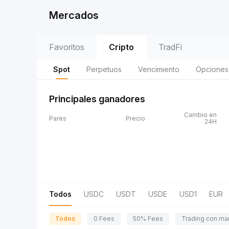
Mercados
Favoritos
Cripto
TradFi
Spot
Perpetuos
Vencimiento
Opciones
Principales ganadores
Cambio en
Pares
Precio
24H
Todos
USDC
USDT
USDE
USD1
EUR
Todos
0 Fees
50% Fees
Trading con ma