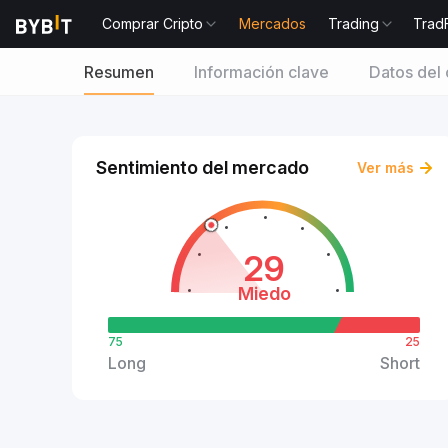
Comprar Cripto
Mercados
Trading
Trad
Resumen
Información clave
Datos del 
Sentimiento del mercado
Ver más
29
Miedo
75
25
Long
Short