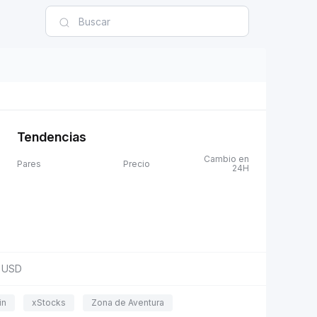
Tendencias
Cambio en
Pares
Precio
24H
USD
in
xStocks
Zona de Aventura