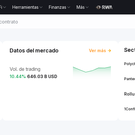
Fi
Herramientas
Finanzas
Más
contrato
Sec
Datos del mercado
Ver más
Polych
Vol. de trading
10.44
%
646.03 B USD
Panter
Roll