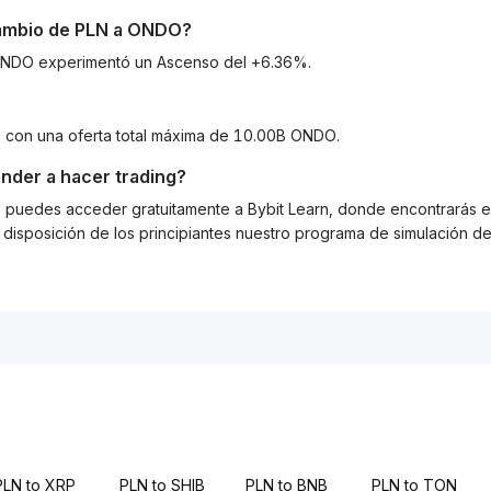
cambio de
PLN
a
ONDO
?
a ONDO experimentó un Ascenso del +6.36%.
, con una oferta total máxima de 10.00B ONDO.
nder a hacer trading?
g, puedes acceder gratuitamente a Bybit Learn, donde encontrarás es
isposición de los principiantes nuestro programa de simulación de 
PLN to XRP
PLN to SHIB
PLN to BNB
PLN to TON