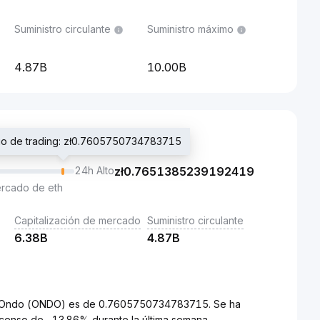
Suministro circulante
Suministro máximo
4.87B
10.00B
cio de trading: zł0.7605750734783715
24h Alto
zł
0.7651385239192419
ercado de eth
Capitalización de mercado
Suministro circulante
6.38B
4.87B
) a Ondo (ONDO) es de 0.7605750734783715. Se ha
censo de -13.86% durante la última semana.