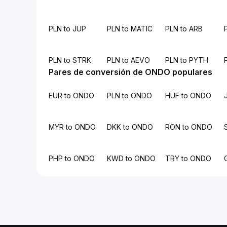
PLN to JUP
PLN to MATIC
PLN to ARB
PLN to STRK
PLN to AEVO
PLN to PYTH
Pares de conversión de ONDO populares
EUR to ONDO
PLN to ONDO
HUF to ONDO
MYR to ONDO
DKK to ONDO
RON to ONDO
PHP to ONDO
KWD to ONDO
TRY to ONDO