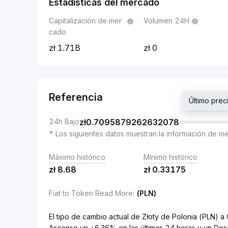
Estadísticas del mercado
Capitalización de mer
Volumen 24H
cado
1.71B
0
Referencia
Último pre
24h Bajo
zł
0.7095879262632078
* Los siguientes datos muestran la información de m
Máximo histórico
Mínimo histórico
zł
8.68
zł
0.33175
Fiat to Token Read More
:
(PLN)
El tipo de cambio actual de Złoty de Polonia (PLN
Ascenso un +6.36% en las últimas 24 horas y un Des