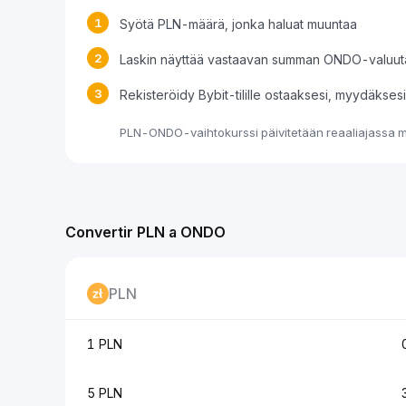
1
Syötä PLN-määrä, jonka haluat muuntaa
2
Laskin näyttää vastaavan summan ONDO-valuut
3
Rekisteröidy Bybit-tilille ostaaksesi, myydäkse
PLN-ONDO-vaihtokurssi päivitetään reaaliajassa ma
Convertir PLN a ONDO
PLN
1 PLN
5 PLN