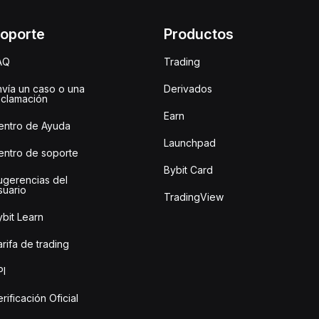
oporte
Productos
AQ
Trading
nvía un caso o una
Derivados
eclamación
Earn
entro de Ayuda
Launchpad
entro de soporte
Bybit Card
ugerencias del
suario
TradingView
bit Learn
rifa de trading
PI
rificación Oficial