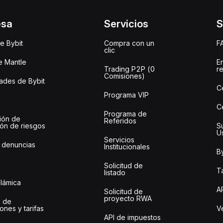
esa
Servicios
S
e Bybit
Compra con un
F
clic
e Mantle
E
Trading P2P (0
r
Comisiones)
des de Bybit
C
Programa VIP
C
Programa de
ión de
Referidos
ión de riesgos
S
U
Servicios
 denuncias
Institucionales
By
Solicitud de
Ta
listado
slámica
A
Solicitud de
proyecto RWA
 de
ones y tarifas
Ve
API de impuestos