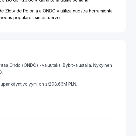
de Złoty de Polonia a ONDO y utiliza nuestra herramienta
onedas populares sin esfuerzo.
untaa Ondo (ONDO) -valuutaksi Bybit-alustalla. Nykyinen
O.
kaupankäyntivolyymi on zł298.66M PLN.