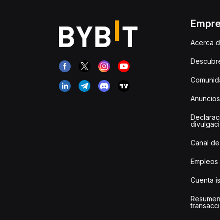
Empr
Acerca d
Descubr
Comunida
Anuncios
Declarac
divulgac
Canal de
Empleos
Cuenta i
Resumen
transacci