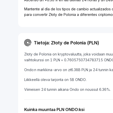
Mantente al día de los tipos de cambio actualizados 
para convertir Złoty de Polonia a diferentes criptom
Tietoja: Złoty de Polonia (PLN)
Złoty de Polonia on kryptovaluutta, joka voidaan mu
vaihtokurssi on 1 PLN = 0.7605750734783715 OND
Ondo:n markkina-arvo on zł6.38B PLN ja 24 tunnin 
Liikkeellä oleva tarjonta on 5B ONDO.
Viimeisen 24 tunnin aikana Ondo on noussut 6.36%.
Kuinka muuntaa PLN ONDO:ksi