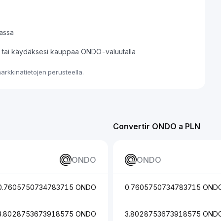
assa
si tai käydäksesi kauppaa ONDO-valuutalla
rkkinatietojen perusteella.
Convertir ONDO a PLN
ONDO
ONDO
0.7605750734783715 ONDO
0.7605750734783715 OND
3.8028753673918575 ONDO
3.8028753673918575 OND