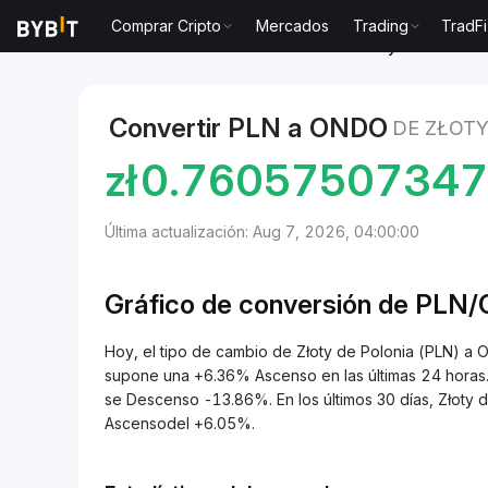
Comprar Cripto
Mercados
Trading
TradFi
Mercados
Precio de Ondo ONDO
Złoty de Polonia
Convertir PLN a ONDO
DE ZŁOTY
zł
0.7605750734
Última actualización: Aug 7, 2026, 04:00:00
Gráfico de conversión de PL
Hoy, el tipo de cambio de Złoty de Polonia (PLN)
supone una +6.36% Ascenso en las últimas 24 horas. 
se Descenso -13.86%. En los últimos 30 días, Złoty 
Ascensodel +6.05%.