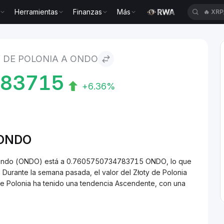
Herramientas
Finanzas
Más
🔥
XRP
 to Ondo
 DE POLONIA A ONDO
783715
+6.36%
N/ONDO
 a Ondo (ONDO) está a 0.7605750734783715 ONDO, lo que
Durante la semana pasada, el valor del Złoty de Polonia
de Polonia ha tenido una tendencia Ascendente, con una