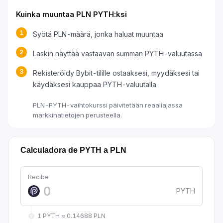
Kuinka muuntaa PLN PYTH:ksi
1
Syötä PLN-määrä, jonka haluat muuntaa
2
Laskin näyttää vastaavan summan PYTH-valuutassa
3
Rekisteröidy Bybit-tilille ostaaksesi, myydäksesi tai
käydäksesi kauppaa PYTH-valuutalla
PLN-PYTH-vaihtokurssi päivitetään reaaliajassa
markkinatietojen perusteella.
Calculadora de PYTH a PLN
Recibe
PYTH
1 PYTH ≈ 0.14688 PLN