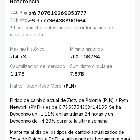
Referencia
24h Bajo
zł
6.707619269053777
24h Alto
zł
6.977736438890964
* Los siguientes datos muestran la información de
mercado de eth
Máximo histórico
Mínimo histórico
zł
4.73
zł
0.108764
Capitalización de mercado
Suministro circulante
1.17B
7.87B
Fiat to Token Read More
:
(PLN)
El tipo de cambio actual de Złoty de Polonia (PLN) a Pyth
Network (PYTH) es de 6.7855754303414155. Se ha
Descenso un -1.11% en las últimas 24 horas y un
Descenso de -4.29% durante la última semana.
Mantente al día de los tipos de cambio actualizados de
Złoty de Polonia a PYTH y utiliza nuestra herramienta para