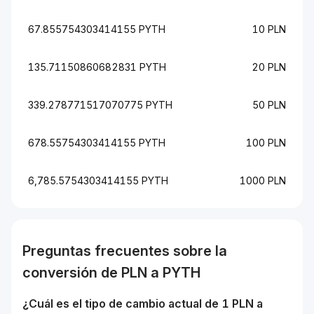
67.855754303414155 PYTH
10 PLN
135.71150860682831 PYTH
20 PLN
339.278771517070775 PYTH
50 PLN
678.55754303414155 PYTH
100 PLN
6,785.5754303414155 PYTH
1000 PLN
Preguntas frecuentes sobre la
conversión de
PLN
a
PYTH
¿Cuál es el tipo de cambio actual de 1
PLN
a