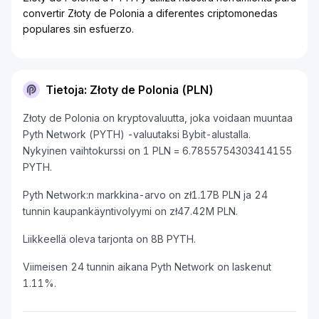
convertir Złoty de Polonia a diferentes criptomonedas
populares sin esfuerzo.
Tietoja: Złoty de Polonia (PLN)
Złoty de Polonia on kryptovaluutta, joka voidaan muuntaa
Pyth Network (PYTH) -valuutaksi Bybit-alustalla.
Nykyinen vaihtokurssi on 1 PLN = 6.7855754303414155
PYTH.
Pyth Network:n markkina-arvo on zł1.17B PLN ja 24
tunnin kaupankäyntivolyymi on zł47.42M PLN.
Liikkeellä oleva tarjonta on 8B PYTH.
Viimeisen 24 tunnin aikana Pyth Network on laskenut
1.11%.