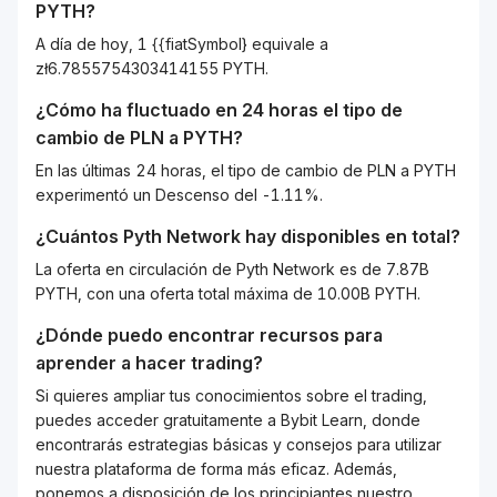
PYTH
?
A día de hoy, 1 {{fiatSymbol} equivale a
zł6.7855754303414155 PYTH.
¿Cómo ha fluctuado en 24 horas el tipo de
cambio de
PLN
a
PYTH
?
En las últimas 24 horas, el tipo de cambio de PLN a PYTH
experimentó un Descenso del -1.11%.
¿Cuántos
Pyth Network
hay disponibles en total?
La oferta en circulación de Pyth Network es de 7.87B
PYTH, con una oferta total máxima de 10.00B PYTH.
¿Dónde puedo encontrar recursos para
aprender a hacer trading?
Si quieres ampliar tus conocimientos sobre el trading,
puedes acceder gratuitamente a Bybit Learn, donde
encontrarás estrategias básicas y consejos para utilizar
nuestra plataforma de forma más eficaz. Además,
ponemos a disposición de los principiantes nuestro