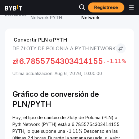
Regístrese
Precio de Pyth
Złoty de Polonia to Pyth
Mercados
Network PYTH
Network
Convertir PLN a PYTH
DE ZŁOTY DE POLONIA A PYTH NETWORK
zł
6.7855754303414155
-1.11%
Última actualización: Aug 6, 2026, 10:00:00
Gráfico de conversión de
PLN/PYTH
Hoy, el tipo de cambio de Złoty de Polonia (PLN) a
Pyth Network (PYTH) está a 6.7855754303414155
PYTH, lo que supone una -1.11% Descenso en las
últimas 24 horas. Durante la semana pasada, el valor