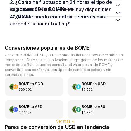
2. ¿Cómo ha fluctuado en 24 horas el tipo de
cambio de SEK a BOME?
3. ¿Cuántos BOOK OF MEME hay disponibles
en total?
4. ¿Dónde puedo encontrar recursos para
aprender a hacer trading?
Conversiones populares de BOME
Convierte BOME a USD y otras monedas fiat con tipos de cambio en
tiempo real. Gracias a las cotizaciones agregadas de los makers de
mercado de Bybit, puedes consultar el valor actual de BOME y
convertirlo con confianza, con tipos de cambio precisos y sin
spreads ocultos.
BOME
to
SGD
BOME
to
USD
S$0.001
$0.001
BOME
to
AED
BOME
to
ARS
د.إ0.002
$0.971
Ver más
↓
Pares de conversión de USD en tendencia