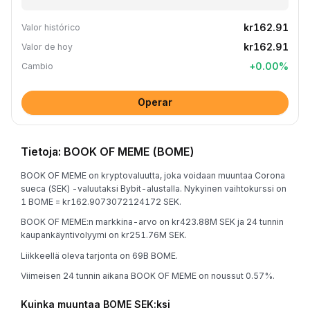
kr162.91
Valor histórico
kr162.91
Valor de hoy
+
0.00
%
Cambio
Operar
Tietoja: BOOK OF MEME (BOME)
BOOK OF MEME on kryptovaluutta, joka voidaan muuntaa Corona
sueca (SEK) -valuutaksi Bybit-alustalla. Nykyinen vaihtokurssi on
1 BOME = kr162.9073072124172 SEK.
BOOK OF MEME:n markkina-arvo on kr423.88M SEK ja 24 tunnin
kaupankäyntivolyymi on kr251.76M SEK.
Liikkeellä oleva tarjonta on 69B BOME.
Viimeisen 24 tunnin aikana BOOK OF MEME on noussut 0.57%.
Kuinka muuntaa BOME SEK:ksi