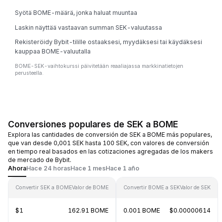
Syötä BOME-määrä, jonka haluat muuntaa
Laskin näyttää vastaavan summan SEK-valuutassa
Rekisteröidy Bybit-tilille ostaaksesi, myydäksesi tai käydäksesi
kauppaa BOME-valuutalla
BOME-SEK-vaihtokurssi päivitetään reaaliajassa markkinatietojen
perusteella.
Conversiones populares de SEK a BOME
Explora las cantidades de conversión de SEK a BOME más populares,
que van desde 0,001 SEK hasta 100 SEK, con valores de conversión
en tiempo real basados en las cotizaciones agregadas de los makers
de mercado de Bybit.
Ahora
Hace 24 horas
Hace 1 mes
Hace 1 año
Convertir SEK a BOME
Valor de BOME
Convertir BOME a SEK
Valor de SEK
$1
162.91 BOME
0.001 BOME
$0.00000614