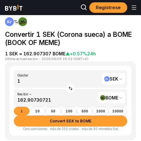
Regístrese
Inicio
SEK to BOME
Convertir 1 SEK (Corona sueca) a BOME
(BOOK OF MEME)
1 SEK ≈ 162.907307 BOME
▲
+0.57%
24h
Última actualización
：
2026/08/09 09:02
(
GMT+0
)
Gastar
SEK
Recibir ~
BOME
1
10
50
100
500
1000
10000
Convert SEK to BOME
Cero comisiones · más de 350 criptos · más de 40 monedas fiat