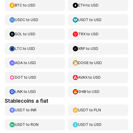
BTC
to
USD
ETH
to
USD
USDC
to
USD
USDT
to
USD
SOL
to
USD
TRX
to
USD
LTC
to
USD
XRP
to
USD
ADA
to
USD
DOGE
to
USD
DOT
to
USD
AVAX
to
USD
LINK
to
USD
SHIB
to
USD
Stablecoins a fiat
USDT
to
INR
USDT
to
PLN
USDT
to
RON
USDT
to
USD