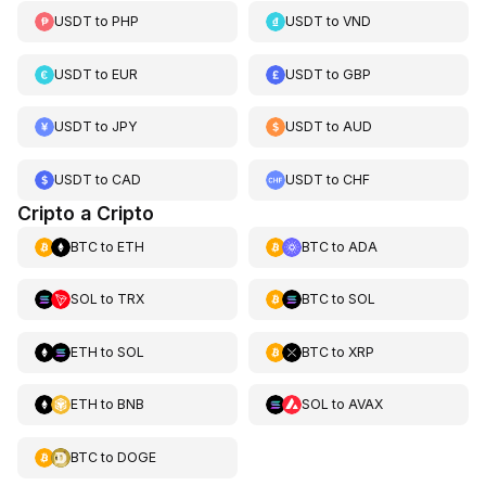
USDT
to
PHP
USDT
to
VND
USDT
to
EUR
USDT
to
GBP
USDT
to
JPY
USDT
to
AUD
USDT
to
CAD
USDT
to
CHF
Cripto a Cripto
BTC
to
ETH
BTC
to
ADA
SOL
to
TRX
BTC
to
SOL
ETH
to
SOL
BTC
to
XRP
ETH
to
BNB
SOL
to
AVAX
BTC
to
DOGE