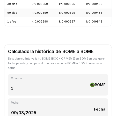
30 días
kr0.000650
kr0.000395
kr0.000495
+
90 días
kr0.000650
kr0.000395
kr0.000485
+
1 años
kr0.002298
kr0.000367
kr0.000843
-
Calculadora histórica de BOME a BOME
Descubre cuánto valía tu BOME (BOOK OF MEME) en BOME en cualquier
fecha pasada y compara el tipo de cambio de BOME a BOME con el valor
actual.
Comprar
BOME
Fecha
Fecha