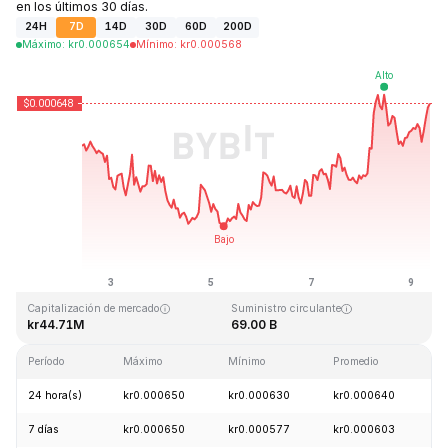
en los últimos 30 días.
24H
7D
14D
30D
60D
200D
Máximo
:
kr
0.000654
Mínimo
:
kr
0.000568
Última actualización: 2026-08-09, 09:02 GMT+0
Máximo histórico
Mínimo histórico
kr0.026889
kr0.000058
Capitalización de mercado
Suministro circulante
kr44.71M
69.00 B
Período
Máximo
Mínimo
Promedio
C
24 hora(s)
kr0.000650
kr0.000630
kr0.000640
-
7 días
kr0.000650
kr0.000577
kr0.000603
+