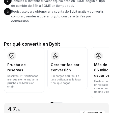
Consulta al instante el valor equivalente en BOME según el tipo
2
de cambio de SEK a BOME en tiempo real.
Regístrate para obtener una cuenta de Bybit gratis y convertir,
3
comprar, vender u operar crypto con
cero tarifas por
conversión
.
Por qué convertir en Bybit
Prueba de
Cero tarifas por
Más de
reservas
conversión
86 millone
usuarios
Reservas 1:1 verificadas
Sin cargos ocultos. La
mensualmente mediante
tasa cotizada es la tasa
Únete a uno de
pruebas de Merkle on-
final que pagas.
principales ex
chain.
mundo por vol
trading y liqui
4.7
/ 5