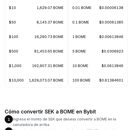
$10
1,629.07 BOME
0.01 BOME
$0.00006138
$50
8,145.37 BOME
0.1 BOME
$0.00061385
$100
16,290.73 BOME
1 BOME
$0.00613846
$500
81,453.65 BOME
5 BOME
$0.0306923
$1,000
162,907.31 BOME
10 BOME
$0.0613846
$10,000
1,629,073.07 BOME
100 BOME
$0.61384601
Cómo convertir SEK a BOME en Bybit
Ingresa el monto de SEK que deseas convertir a BOME en la
1
calculadora de arriba.