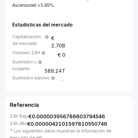
Ascensodel +5.49%.
Estadísticas del mercado
Capitalización
de mercado
2.70B
Volumen 24H
0
Suministro c
irculante
589.24T
Suministro máximo
--
Referencia
24h Bajo
€
0.000003956786603794546
24h Alto
€
0.0000042101597810550746
* Los siguientes datos muestran la información de
mercado de eth