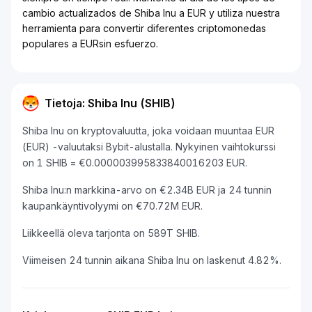
cambio actualizados de Shiba Inu a EUR y utiliza nuestra
herramienta para convertir diferentes criptomonedas
populares a EURsin esfuerzo.
Tietoja: Shiba Inu (SHIB)
Shiba Inu on kryptovaluutta, joka voidaan muuntaa EUR
(EUR) -valuutaksi Bybit-alustalla. Nykyinen vaihtokurssi
on 1 SHIB = €0.000003995833840016203 EUR.
Shiba Inu:n markkina-arvo on €2.34B EUR ja 24 tunnin
kaupankäyntivolyymi on €70.72M EUR.
Liikkeellä oleva tarjonta on 589T SHIB.
Viimeisen 24 tunnin aikana Shiba Inu on laskenut 4.82%.