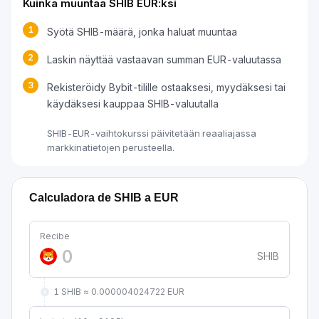
Kuinka muuntaa SHIB EUR:ksi
1
Syötä SHIB-määrä, jonka haluat muuntaa
2
Laskin näyttää vastaavan summan EUR-valuutassa
3
Rekisteröidy Bybit-tilille ostaaksesi, myydäksesi tai
käydäksesi kauppaa SHIB-valuutalla
SHIB-EUR-vaihtokurssi päivitetään reaaliajassa
markkinatietojen perusteella.
Calculadora de SHIB a EUR
Recibe
SHIB
1 SHIB ≈ 0.000004024722 EUR