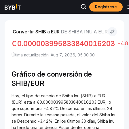
Regístrese
Mercados
Precio de Shiba Inu SHIB
Shiba Inu to EUR
Convertir SHIB a EUR
DE SHIBA INU A EUR
€
0.000003995833840016203
-4.
Última actualización: Aug 7, 2026, 05:00:00
Gráfico de conversión de
SHIB/
EUR
Hoy, el tipo de cambio de Shiba Inu (SHIB) a EUR
(EUR) está a €0.000003995833840016203 EUR, lo
que supone una -4.82% Descenso en las últimas 24
horas. Durante la semana pasada, el valor del Shiba Inu
se Descenso -3.42%. En los últimos 30 días, Shiba Inu
ha tenido una tendencia Ascendente, con una