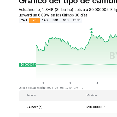
Gráfico del tipo de camb
Actualmente, 1 SHIB (Shiba Inu) cotiza a $0.000005. El 
upward un 8.69% en los últimos 30 días.
24H
7D
14D
30D
60D
200D
Última actualización: 2026-08-08, 17:54 GMT+0
Período
Máximo
24 hora(s)
lei0.000005