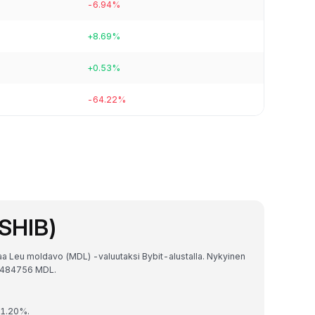
-6.94%
+8.69%
+0.53%
-64.22%
(SHIB)
aa Leu moldavo (MDL) -valuutaksi Bybit-alustalla. Nykyinen
90484756 MDL.
 1.20%.