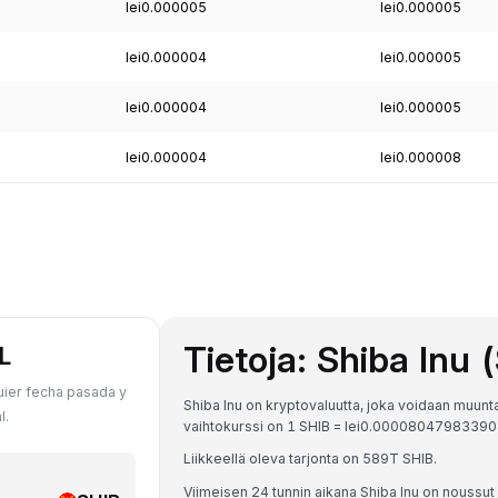
lei0.000005
lei0.000005
lei0.000004
lei0.000005
lei0.000004
lei0.000005
lei0.000004
lei0.000008
Tietoja: Shiba Inu 
L
uier fecha pasada y
Shiba Inu on kryptovaluutta, joka voidaan muunt
l.
vaihtokurssi on 1 SHIB = lei0.000080479833
Liikkeellä oleva tarjonta on 589T SHIB.
Viimeisen 24 tunnin aikana Shiba Inu on noussut