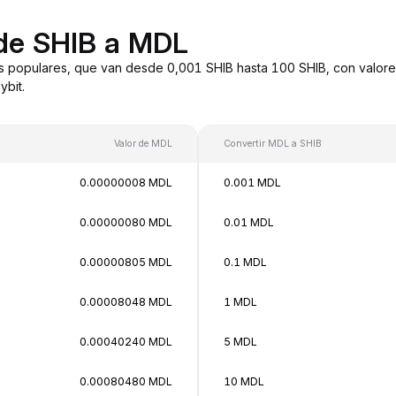
 de SHIB a MDL
s populares, que van desde 0,001 SHIB hasta 100 SHIB, con valore
bit.
Valor de MDL
Convertir MDL a SHIB
0.00000008 MDL
0.001 MDL
0.00000080 MDL
0.01 MDL
0.00000805 MDL
0.1 MDL
0.00008048 MDL
1 MDL
0.00040240 MDL
5 MDL
0.00080480 MDL
10 MDL