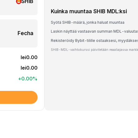
SHIB
Kuinka muuntaa SHIB MDL:ksi
Syötä SHIB-määrä, jonka haluat muuntaa
Laskin näyttää vastaavan summan MDL-valuuta
Fecha
Rekisteröidy Bybit-tilille ostaaksesi, myydäkse
SHIB-MDL-vaihtokurssi päivitetään reaaliajassa markkin
lei0.00
lei0.00
+
0.00
%