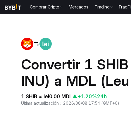
Comprar Cripto
Mercados
Trading
TradFi
Inicio
SHIB to MDL
Convertir 1 SHI
INU) a MDL (Leu
1 SHIB ≈ lei0.00 MDL
▲
+1.20%
24h
Última actualización
：
2026/08/08 17:54
(
GMT+0
)