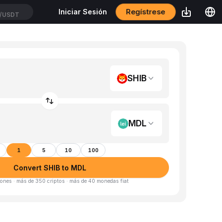
Regístrese
Iniciar Sesión
/USDT
SHIB
MDL
1
5
10
100
Convert SHIB to MDL
ones · más de 350 criptos · más de 40 monedas fiat