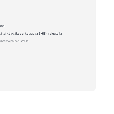
ssa
si tai käydäksesi kauppaa SHIB-valuutalla
atietojen perusteella.