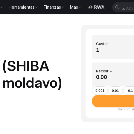
Herramientas
Finanzas
Más
🔥
SOL
Gastar
B (SHIBA
Recibir ~
 moldavo)
0.001
0.01
0.1
Cero comisi