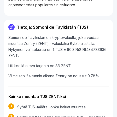
criptomonedas populares sin esfuerzo.
Tietoja: Somoni de Tayikistán (TJS)
Somoni de Tayikistán on kryptovaluutta, joka voidaan
muuntaa Zentry (ZENT) -valuutaksi Bybit-alustalla.
Nykyinen vaihtokurssi on 1 TJS = 60.395896434783936
ZENT.
Liikkeellä oleva tarjonta on 8B ZENT.
Viimeisen 24 tunnin aikana Zentry on noussut 0.78%.
Kuinka muuntaa TJS ZENT:ksi
1
Syötä TJS-määrä, jonka haluat muuntaa
2