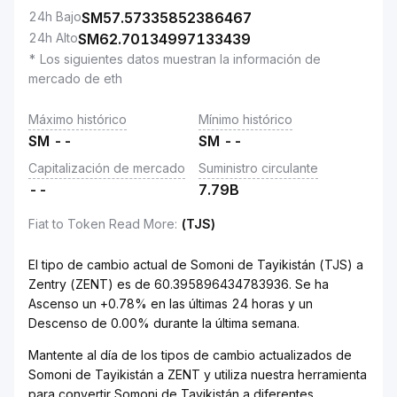
24h Bajo
SM
57.57335852386467
24h Alto
SM
62.70134997133439
* Los siguientes datos muestran la información de
mercado de eth
Máximo histórico
Mínimo histórico
SM
--
SM
--
Capitalización de mercado
Suministro circulante
--
7.79B
Fiat to Token Read More
:
(TJS)
El tipo de cambio actual de Somoni de Tayikistán (TJS) a
Zentry (ZENT) es de 60.395896434783936. Se ha
Ascenso un +0.78% en las últimas 24 horas y un
Descenso de 0.00% durante la última semana.
Mantente al día de los tipos de cambio actualizados de
Somoni de Tayikistán a ZENT y utiliza nuestra herramienta
para convertir Somoni de Tayikistán a diferentes