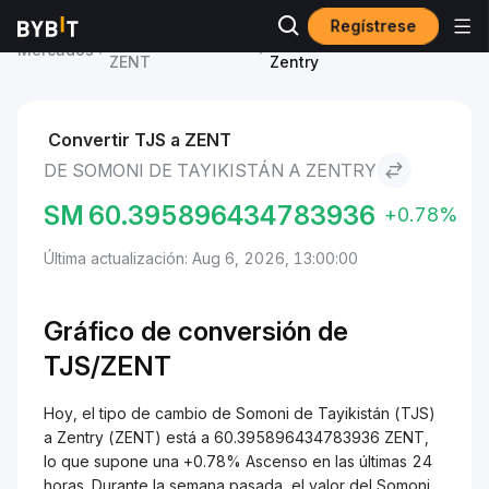
Regístrese
Precio de Zentry
Somoni de Tayikistán to
Mercados
ZENT
Zentry
Convertir TJS a ZENT
DE SOMONI DE TAYIKISTÁN A ZENTRY
SM
60.395896434783936
+0.78%
Última actualización: Aug 6, 2026, 13:00:00
Gráfico de conversión de
TJS/ZENT
Hoy, el tipo de cambio de Somoni de Tayikistán (TJS)
a Zentry (ZENT) está a 60.395896434783936 ZENT,
lo que supone una +0.78% Ascenso en las últimas 24
horas. Durante la semana pasada, el valor del Somoni