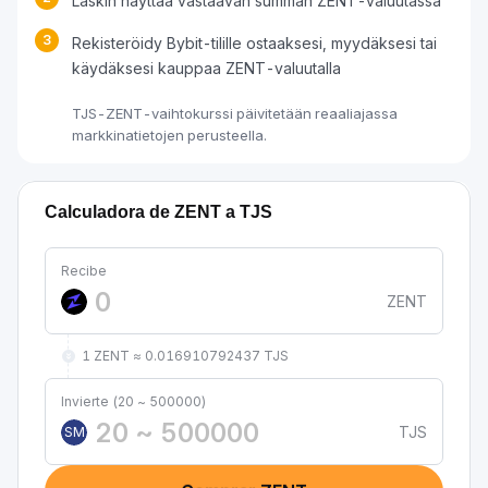
Laskin näyttää vastaavan summan ZENT-valuutassa
3
Rekisteröidy Bybit-tilille ostaaksesi, myydäksesi tai
käydäksesi kauppaa ZENT-valuutalla
TJS-ZENT-vaihtokurssi päivitetään reaaliajassa
markkinatietojen perusteella.
Calculadora de ZENT a TJS
Recibe
ZENT
1 ZENT ≈ 0.016910792437 TJS
Invierte (20 ~ 500000)
TJS
SM