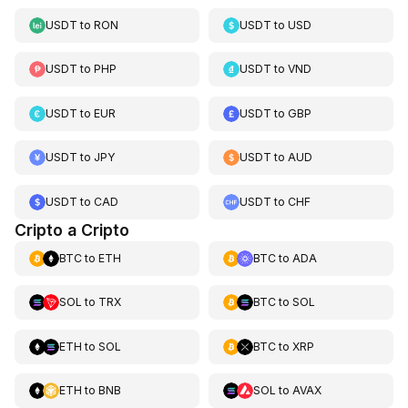
USDT
to
RON
USDT
to
USD
USDT
to
PHP
USDT
to
VND
USDT
to
EUR
USDT
to
GBP
USDT
to
JPY
USDT
to
AUD
USDT
to
CAD
USDT
to
CHF
Cripto a Cripto
BTC
to
ETH
BTC
to
ADA
SOL
to
TRX
BTC
to
SOL
ETH
to
SOL
BTC
to
XRP
ETH
to
BNB
SOL
to
AVAX