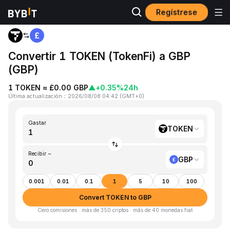
Regístrese
Inicio
TOKEN to GBP
Convertir 1 TOKEN (TokenFi) a GBP
(GBP)
1 TOKEN ≈ £0.00 GBP
▲
+0.35%
24h
Última actualización
：
2026/08/08 04:42
(
GMT+0
)
Gastar
TOKEN
Recibir ~
GBP
0.001
0.01
0.1
1
5
10
100
Convert TOKEN to GBP
Cero comisiones · más de 350 criptos · más de 40 monedas fiat