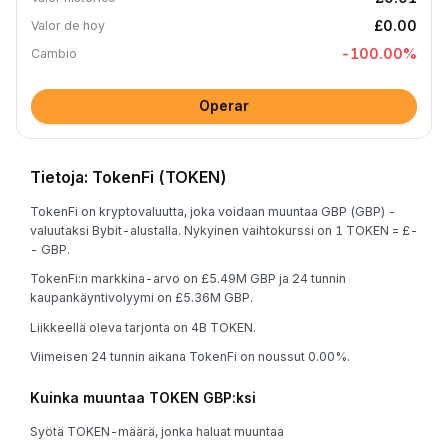
£0.00
Valor de hoy
-100.00
%
Cambio
Operar
Tietoja: TokenFi (TOKEN)
TokenFi on kryptovaluutta, joka voidaan muuntaa GBP (GBP) -
valuutaksi Bybit-alustalla. Nykyinen vaihtokurssi on 1 TOKEN = £-
- GBP.
TokenFi:n markkina-arvo on £5.49M GBP ja 24 tunnin
kaupankäyntivolyymi on £5.36M GBP.
Liikkeellä oleva tarjonta on 4B TOKEN.
Viimeisen 24 tunnin aikana TokenFi on noussut 0.00%.
Kuinka muuntaa TOKEN GBP:ksi
Syötä TOKEN-määrä, jonka haluat muuntaa