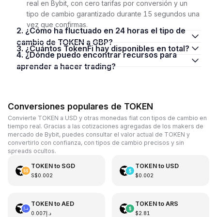
real en Bybit, con cero tarifas por conversión y un
tipo de cambio garantizado durante 15 segundos una
vez que confirmas.
2. ¿Cómo ha fluctuado en 24 horas el tipo de
cambio de TOKEN a GBP?
3. ¿Cuántos TokenFi hay disponibles en total?
4. ¿Dónde puedo encontrar recursos para
aprender a hacer trading?
Conversiones populares de TOKEN
Convierte TOKEN a USD y otras monedas fiat con tipos de cambio en
tiempo real. Gracias a las cotizaciones agregadas de los makers de
mercado de Bybit, puedes consultar el valor actual de TOKEN y
convertirlo con confianza, con tipos de cambio precisos y sin
spreads ocultos.
TOKEN
to
SGD
TOKEN
to
USD
S$0.002
$0.002
TOKEN
to
AED
TOKEN
to
ARS
د.إ0.007
$2.81