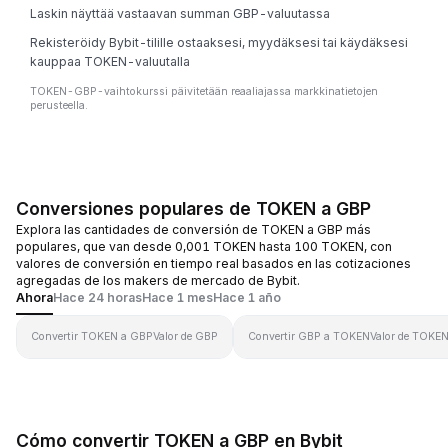
Laskin näyttää vastaavan summan GBP-valuutassa
Rekisteröidy Bybit-tilille ostaaksesi, myydäksesi tai käydäksesi
kauppaa TOKEN-valuutalla
TOKEN-GBP-vaihtokurssi päivitetään reaaliajassa markkinatietojen
perusteella.
Conversiones populares de TOKEN a GBP
Explora las cantidades de conversión de TOKEN a GBP más
populares, que van desde 0,001 TOKEN hasta 100 TOKEN, con
valores de conversión en tiempo real basados en las cotizaciones
agregadas de los makers de mercado de Bybit.
Ahora
Hace 24 horas
Hace 1 mes
Hace 1 año
Convertir TOKEN a GBP
Valor de GBP
Convertir GBP a TOKEN
Valor de TOKE
Cómo convertir TOKEN a GBP en Bybit