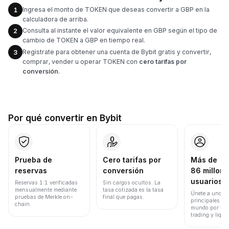
Ingresa el monto de TOKEN que deseas convertir a GBP en la
1
calculadora de arriba.
Consulta al instante el valor equivalente en GBP según el tipo de
2
cambio de TOKEN a GBP en tiempo real.
Regístrate para obtener una cuenta de Bybit gratis y convertir,
3
comprar, vender u operar TOKEN con
cero tarifas por
conversión
.
Por qué convertir en Bybit
Prueba de
Cero tarifas por
Más de
reservas
conversión
86 millone
usuarios
Reservas 1:1 verificadas
Sin cargos ocultos. La
mensualmente mediante
tasa cotizada es la tasa
Únete a uno de
pruebas de Merkle on-
final que pagas.
principales ex
chain.
mundo por vol
trading y liqui