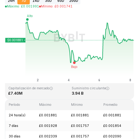
24H
7D
14D
30D
60D
200D
Máximo
:
£
0.001991
Mínimo
:
£
0.001741
Última actualización: 2026-08-08, 04:42 GMT+0
Máximo histórico
Mínimo histórico
£0.243269
£0.000050
Capitalización de mercado
Suministro circulante
£7.40M
3.94 B
Período
Máximo
Mínimo
Promedio
C
24 hora(s)
£0.001881
£0.001881
£0.001881
+
7 días
£0.001928
£0.001757
£0.001854
-
30 días
£0.002339
£0.001757
£0.002090
-