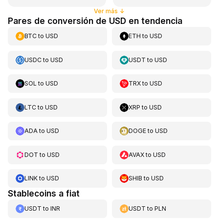
Ver más
↓
Pares de conversión de USD en tendencia
BTC
to
USD
ETH
to
USD
USDC
to
USD
USDT
to
USD
SOL
to
USD
TRX
to
USD
LTC
to
USD
XRP
to
USD
ADA
to
USD
DOGE
to
USD
DOT
to
USD
AVAX
to
USD
LINK
to
USD
SHIB
to
USD
Stablecoins a fiat
USDT
to
INR
USDT
to
PLN