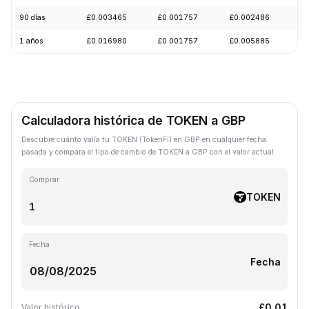
90 días
£0.003465
£0.001757
£0.002486
-
1 años
£0.016980
£0.001757
£0.005885
-
Calculadora histórica de TOKEN a GBP
Descubre cuánto valía tu TOKEN (TokenFi) en GBP en cualquier fecha
pasada y compara el tipo de cambio de TOKEN a GBP con el valor actual.
Comprar
TOKEN
Fecha
Fecha
£0.01
Valor histórico