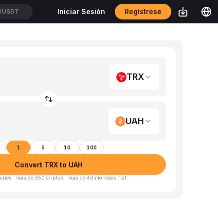
Regístrese
Iniciar Sesión
/USDT
TRX
UAH
1
5
10
100
Convert TRX to UAH
ones · más de 350 criptos · más de 40 monedas fiat