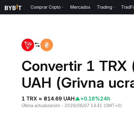
Comprar Cripto
Mercados
Trading
TradFi
Inicio
TRX to UAH
Convertir 1 TRX
UAH (Grivna ucr
1 TRX ≈ ₴14.69 UAH
▲
+0.18%
24h
Última actualización
：
2026/08/07 14:41
(
GMT+0
)