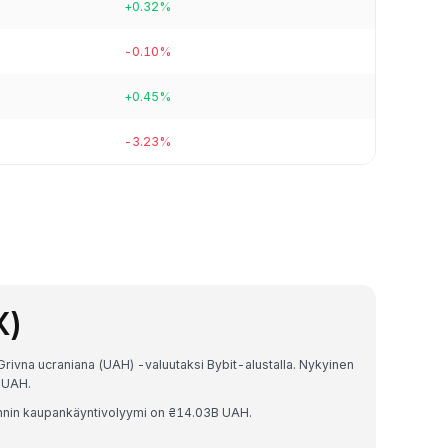
+0.32%
-0.10%
+0.45%
-3.23%
X)
rivna ucraniana (UAH) -valuutaksi Bybit-alustalla. Nykyinen
 UAH.
nnin kaupankäyntivolyymi on ₴14.03B UAH.