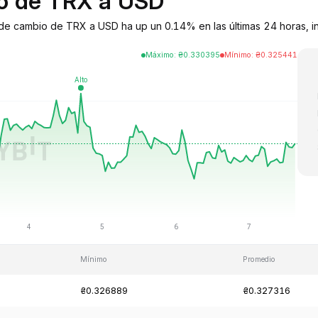
io de TRX a USD
de cambio de TRX a USD ha up un 0.14% en las últimas 24 horas, in
Máximo
:
₴
0.330395
Mínimo
:
₴
0.325441
Mínimo
Promedio
₴0.326889
₴0.327316