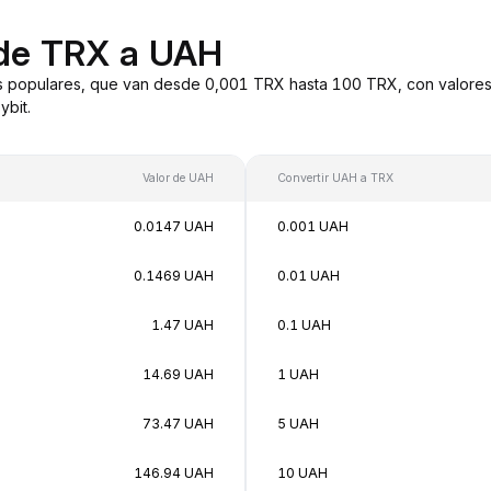
 de TRX a UAH
 populares, que van desde 0,001 TRX hasta 100 TRX, con valores 
bit.
Valor de UAH
Convertir UAH a TRX
0.0147 UAH
0.001 UAH
0.1469 UAH
0.01 UAH
1.47 UAH
0.1 UAH
14.69 UAH
1 UAH
73.47 UAH
5 UAH
146.94 UAH
10 UAH