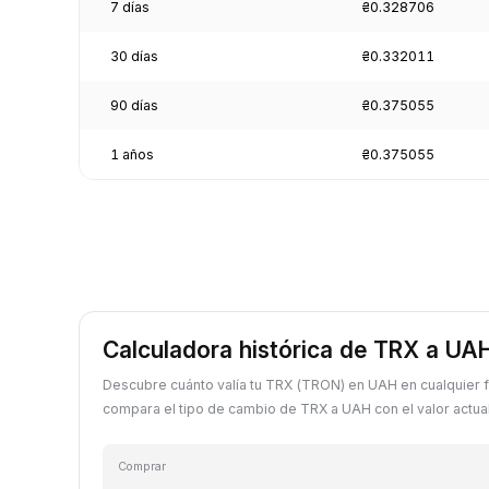
7 días
₴0.328706
30 días
₴0.332011
90 días
₴0.375055
1 años
₴0.375055
Calculadora histórica de TRX a UA
Descubre cuánto valía tu TRX (TRON) en UAH en cualquier 
compara el tipo de cambio de TRX a UAH con el valor actual
Comprar