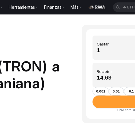
Herramientas
Finanzas
Más
🔥
ETH
Gastar
 (TRON) a
Recibir ~
aniana)
0.001
0.01
0.1
Cero comisi