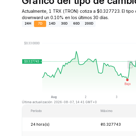
Gráfico del tipo de camb
Actualmente, 1 TRX (TRON) cotiza a $0.327723. El tipo 
downward un 0.10% en los últimos 30 días.
24H
7D
14D
30D
60D
200D
Última actualización: 2026-08-07, 14:41 GMT+0
Período
Máximo
24 hora(s)
₴0.327743