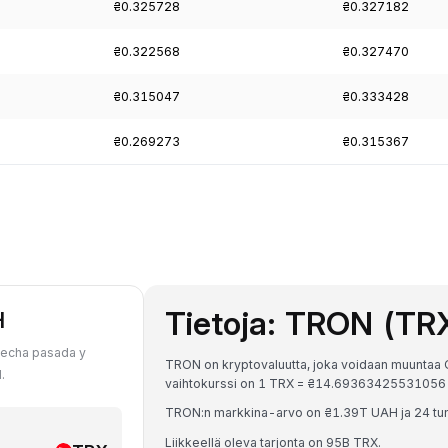
₴0.325728
₴0.327182
₴0.322568
₴0.327470
₴0.315047
₴0.333428
₴0.269273
₴0.315367
Tietoja: TRON (TR
H
fecha pasada y
TRON on kryptovaluutta, joka voidaan muuntaa G
.
vaihtokurssi on 1 TRX = ₴14.69363425531056
TRON:n markkina-arvo on ₴1.39T UAH ja 24 tu
Liikkeellä oleva tarjonta on 95B TRX.