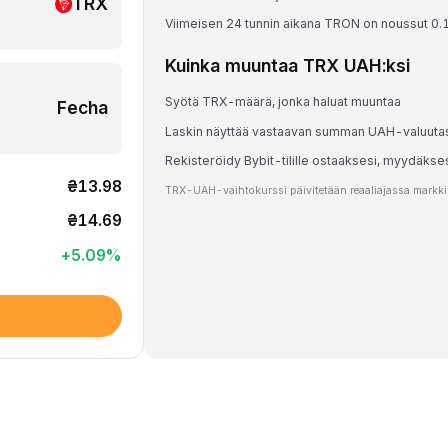
TRX
Viimeisen 24 tunnin aikana TRON on noussut 0.
Kuinka muuntaa TRX UAH:ksi
Syötä TRX-määrä, jonka haluat muuntaa
Fecha
Laskin näyttää vastaavan summan UAH-valuuta
Rekisteröidy Bybit-tilille ostaaksesi, myydäkse
₴13.98
TRX-UAH-vaihtokurssi päivitetään reaaliajassa markkina
₴14.69
+
5.09
%