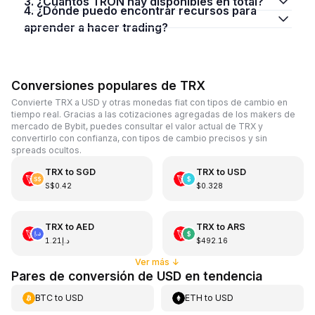
3. ¿Cuántos TRON hay disponibles en total?
4. ¿Dónde puedo encontrar recursos para
aprender a hacer trading?
Conversiones populares de TRX
Convierte TRX a USD y otras monedas fiat con tipos de cambio en
tiempo real. Gracias a las cotizaciones agregadas de los makers de
mercado de Bybit, puedes consultar el valor actual de TRX y
convertirlo con confianza, con tipos de cambio precisos y sin
spreads ocultos.
TRX
to
SGD
TRX
to
USD
S$0.42
$0.328
TRX
to
AED
TRX
to
ARS
د.إ1.21
$492.16
Ver más
↓
Pares de conversión de USD en tendencia
BTC
to
USD
ETH
to
USD