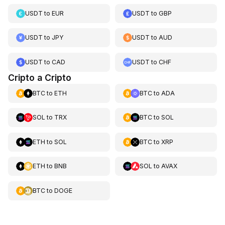
USDT
to
EUR
USDT
to
GBP
USDT
to
JPY
USDT
to
AUD
USDT
to
CAD
USDT
to
CHF
Cripto a Cripto
BTC
to
ETH
BTC
to
ADA
SOL
to
TRX
BTC
to
SOL
ETH
to
SOL
BTC
to
XRP
ETH
to
BNB
SOL
to
AVAX
BTC
to
DOGE