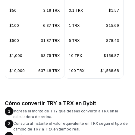
$50
3.19 TRX
0.1 TRX
$1.57
$100
6.37 TRX
1 TRX
$15.69
$500
31.87 TRX
5 TRX
$78.43
$1,000
63.75 TRX
10 TRX
$156.87
$10,000
637.48 TRX
100 TRX
$1,568.68
Cómo convertir TRY a TRX en Bybit
Ingresa el monto de TRY que deseas convertir a TRX en la
1
calculadora de arriba.
Consulta al instante el valor equivalente en TRX según el tipo de
2
cambio de TRY a TRX en tiempo real.