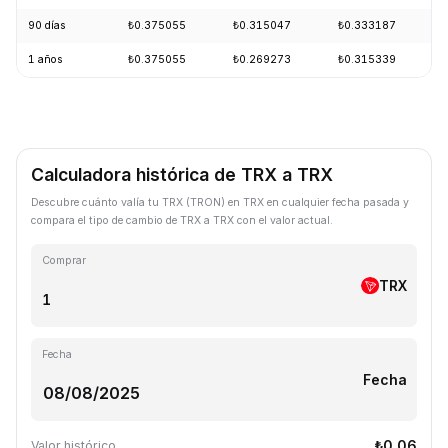
90 días
₺0.375055
₺0.315047
₺0.333187
1 años
₺0.375055
₺0.269273
₺0.315339
Calculadora histórica de TRX a TRX
Descubre cuánto valía tu TRX (TRON) en TRX en cualquier fecha pasada y
compara el tipo de cambio de TRX a TRX con el valor actual.
Comprar
TRX
Fecha
Fecha
₺0.06
Valor histórico