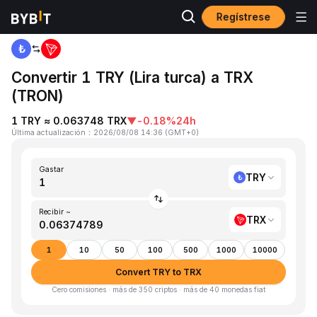
Regístrese
Inicio
TRY to TRX
Convertir 1 TRY (Lira turca) a TRX
(TRON)
1 TRY ≈ 0.063748 TRX
▼
-0.18%
24h
Última actualización
：
2026/08/08 14:36
(
GMT+0
)
Gastar
TRY
Recibir ~
TRX
1
10
50
100
500
1000
10000
Convert TRY to TRX
Cero comisiones · más de 350 criptos · más de 40 monedas fiat