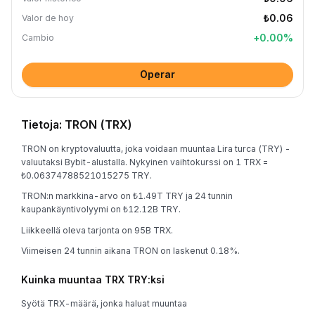
₺0.06
Valor de hoy
+
0.00
%
Cambio
Operar
Tietoja: TRON (TRX)
TRON on kryptovaluutta, joka voidaan muuntaa Lira turca (TRY) -
valuutaksi Bybit-alustalla. Nykyinen vaihtokurssi on 1 TRX =
₺0.06374788521015275 TRY.
TRON:n markkina-arvo on ₺1.49T TRY ja 24 tunnin
kaupankäyntivolyymi on ₺12.12B TRY.
Liikkeellä oleva tarjonta on 95B TRX.
Viimeisen 24 tunnin aikana TRON on laskenut 0.18%.
Kuinka muuntaa TRX TRY:ksi
Syötä TRX-määrä, jonka haluat muuntaa