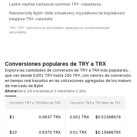
Laskin näyttää vastaavan summan TRY-valuutassa
Rekisteröidy Bybit-tilille ostaaksesi, myydäksesi tai käydäksesi
kauppaa TRX-valuutalla
TRX-TRY-vaihtokurssi päivitetään reaaliajassa markkinatietojen
perusteella.
Conversiones populares de TRY a TRX
Explora las cantidades de conversión de TRY a TRX más populares,
que van desde 0,001 TRY hasta 100 TRY, con valores de conversión
en tiempo real basados en las cotizaciones agregadas de los makers
de mercado de Bybit.
Ahora
Hace 24 horas
Hace 1 mes
Hace 1 año
Convertir TRY a TRX
Valor de TRX
Convertir TRX a TRY
Valor de TRY
$1
0.0637 TRX
0.001 TRX
$0.01568679
$10
0.6375 TRX
0.01 TRX
$0.15686795