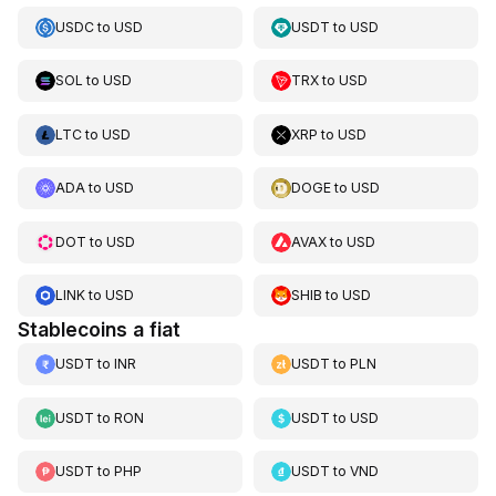
USDC
to
USD
USDT
to
USD
SOL
to
USD
TRX
to
USD
LTC
to
USD
XRP
to
USD
ADA
to
USD
DOGE
to
USD
DOT
to
USD
AVAX
to
USD
LINK
to
USD
SHIB
to
USD
Stablecoins a fiat
USDT
to
INR
USDT
to
PLN
USDT
to
RON
USDT
to
USD
USDT
to
PHP
USDT
to
VND