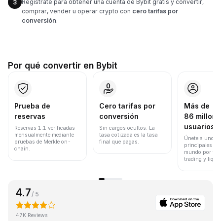
Regístrate para obtener una cuenta de Bybit gratis y convertir,
3
comprar, vender u operar crypto con
cero tarifas por
conversión
.
Por qué convertir en Bybit
Prueba de
Cero tarifas por
Más de
reservas
conversión
86 millone
usuarios
Reservas 1:1 verificadas
Sin cargos ocultos. La
mensualmente mediante
tasa cotizada es la tasa
Únete a uno de
pruebas de Merkle on-
final que pagas.
principales ex
chain.
mundo por vol
trading y liqui
4.7
/ 5
47K Reviews