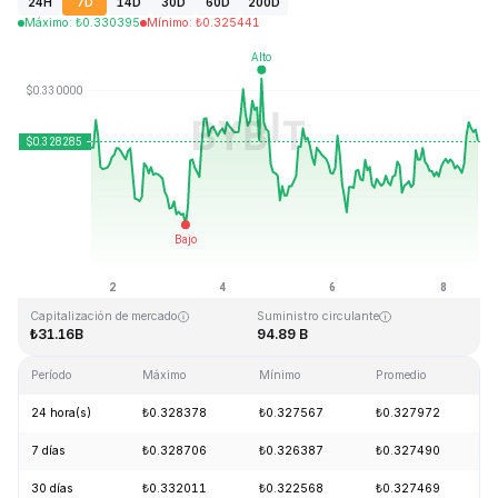
24H
7D
14D
30D
60D
200D
Máximo
:
₺
0.330395
Mínimo
:
₺
0.325441
Última actualización: 2026-08-08, 14:36 GMT+0
Máximo histórico
Mínimo histórico
₺0.431288
₺0.001804
Capitalización de mercado
Suministro circulante
₺31.16B
94.89 B
Período
Máximo
Mínimo
Promedio
24 hora(s)
₺0.328378
₺0.327567
₺0.327972
7 días
₺0.328706
₺0.326387
₺0.327490
30 días
₺0.332011
₺0.322568
₺0.327469