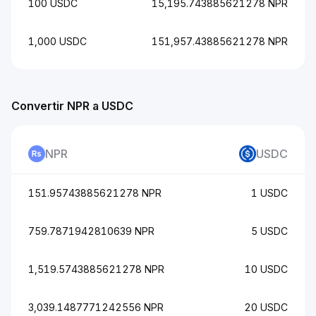
100 USDC
15,195.743885621278 NPR
1,000 USDC
151,957.43885621278 NPR
Convertir NPR a USDC
NPR
USDC
151.95743885621278 NPR
1 USDC
759.7871942810639 NPR
5 USDC
1,519.5743885621278 NPR
10 USDC
3,039.1487771242556 NPR
20 USDC