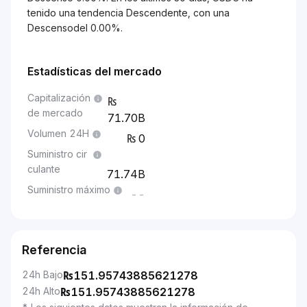
tenido una tendencia Descendente, con una
Descensodel 0.00%.
Estadísticas del mercado
Capitalización
de mercado
71.70B
Volumen 24H
0
Suministro cir
culante
71.74B
Suministro máximo
--
Referencia
24h Bajo
₨
151.95743885621278
24h Alto
₨
151.95743885621278