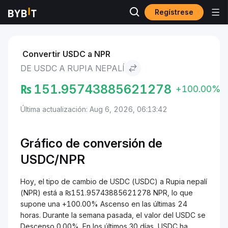
Regístrese
Mercados
Precio de USDC USDC
USDC to Rupia nepalí
Convertir USDC a NPR
DE USDC A RUPIA NEPALÍ
₨
151.95743885621278
+100.00%
Última actualización: Aug 6, 2026, 06:13:42
Gráfico de conversión de
USDC/
NPR
Hoy, el tipo de cambio de USDC (USDC) a Rupia nepalí
(NPR) está a ₨151.95743885621278 NPR, lo que
supone una +100.00% Ascenso en las últimas 24
horas. Durante la semana pasada, el valor del USDC se
Descenso 0.00%. En los últimos 30 días, USDC ha