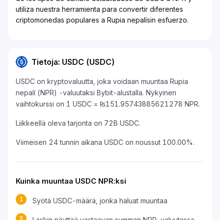
utiliza nuestra herramienta para convertir diferentes
criptomonedas populares a Rupia nepalísin esfuerzo.
Tietoja: USDC (USDC)
USDC on kryptovaluutta, joka voidaan muuntaa Rupia
nepalí (NPR) -valuutaksi Bybit-alustalla. Nykyinen
vaihtokurssi on 1 USDC = ₨151.95743885621278 NPR.
Liikkeellä oleva tarjonta on 72B USDC.
Viimeisen 24 tunnin aikana USDC on noussut 100.00%.
Kuinka muuntaa USDC NPR:ksi
1
Syötä USDC-määrä, jonka haluat muuntaa
2
Laskin näyttää vastaavan summan NPR-valuutassa