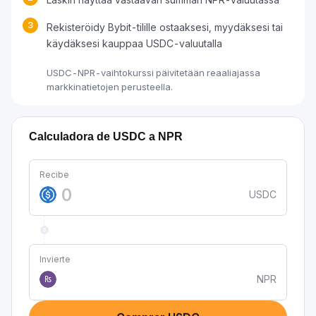
3
Rekisteröidy Bybit-tilille ostaaksesi, myydäksesi tai
käydäksesi kauppaa USDC-valuutalla
USDC-NPR-vaihtokurssi päivitetään reaaliajassa
markkinatietojen perusteella.
Calculadora de USDC a NPR
Recibe
USDC
Invierte
NPR
₨