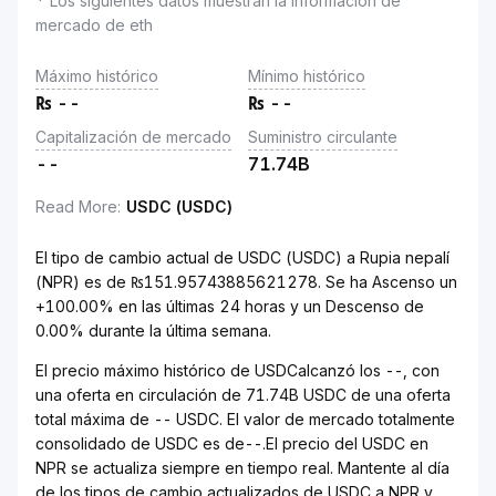
* Los siguientes datos muestran la información de
mercado de eth
Máximo histórico
Mínimo histórico
₨
--
₨
--
Capitalización de mercado
Suministro circulante
--
71.74B
Read More
:
USDC (USDC)
El tipo de cambio actual de USDC (USDC) a Rupia nepalí
(NPR) es de ₨151.95743885621278. Se ha Ascenso un
+100.00% en las últimas 24 horas y un Descenso de
0.00% durante la última semana.
El precio máximo histórico de USDCalcanzó los --, con
una oferta en circulación de 71.74B USDC de una oferta
total máxima de -- USDC. El valor de mercado totalmente
consolidado de USDC es de--.El precio del USDC en
NPR se actualiza siempre en tiempo real. Mantente al día
de los tipos de cambio actualizados de USDC a NPR y