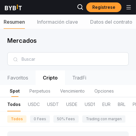
Regístrese
Resumen
Información clave
Datos del contrato
Mercados
Favoritos
Cripto
TradFi
Spot
Perpetuos
Vencimiento
Opciones
Todos
USDC
USDT
USDE
USD1
EUR
BRL
P
Todos
0 Fees
50% Fees
Trading con margen
R