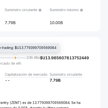
Suministro circulante
Suministro máximo
7.79B
10.00B
de trading: $U13.779399709569084
24h Alto
$U
13.965607813752449
ercado de eth
Capitalización de mercado
Suministro circulante
--
7.79B
a Zentry (ZENT) es de 13.779399709569084. Se ha
scenso de 0.00% durante la última semana.