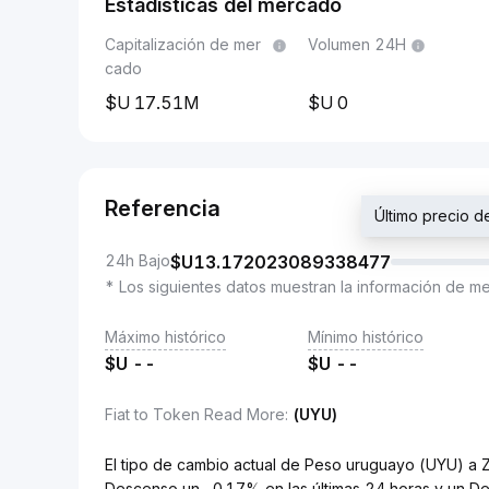
Estadísticas del mercado
Capitalización de mer
Volumen 24H
cado
17.51M
0
Referencia
Último precio 
24h Bajo
$U
13.172023089338477
* Los siguientes datos muestran la información de m
Máximo histórico
Mínimo histórico
$U
--
$U
--
Fiat to Token Read More
:
(UYU)
El tipo de cambio actual de Peso uruguayo (UYU) 
Descenso un -0.17% en las últimas 24 horas y un De