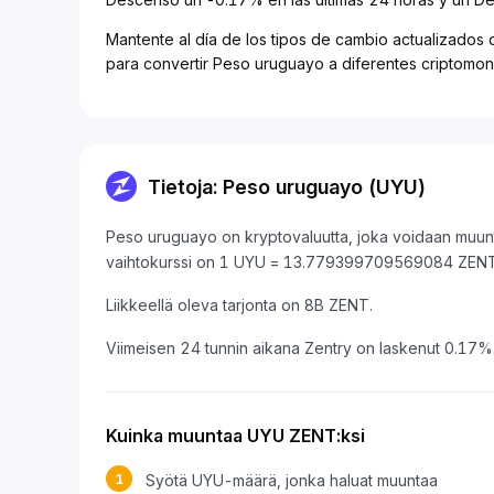
Mantente al día de los tipos de cambio actualizados
para convertir Peso uruguayo a diferentes criptomon
Tietoja: Peso uruguayo (UYU)
Peso uruguayo on kryptovaluutta, joka voidaan muunt
vaihtokurssi on 1 UYU = 13.779399709569084 ZENT
Liikkeellä oleva tarjonta on 8B ZENT.
Viimeisen 24 tunnin aikana Zentry on laskenut 0.17%
Kuinka muuntaa UYU ZENT:ksi
1
Syötä UYU-määrä, jonka haluat muuntaa