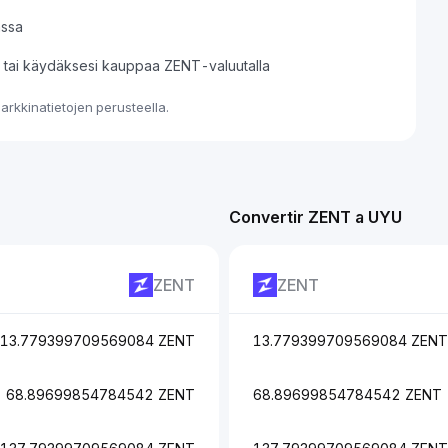
assa
si tai käydäksesi kauppaa ZENT-valuutalla
rkkinatietojen perusteella.
Convertir ZENT a UYU
ZENT
ZENT
13.779399709569084 ZENT
13.779399709569084 ZENT
68.89699854784542 ZENT
68.89699854784542 ZENT