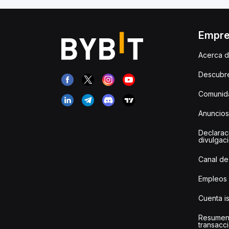
Empr
Acerca d
Descubr
Comunida
Anuncios
Declarac
divulgac
Canal de
Empleos
Cuenta i
Resumen
transacci