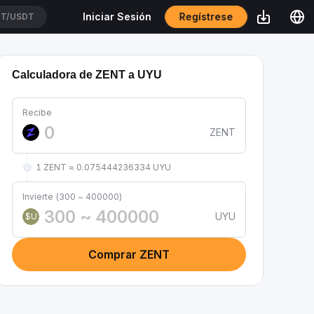
Regístrese
Iniciar Sesión
T/USDT
Calculadora de ZENT a UYU
Recibe
ZENT
1 ZENT ≈ 0.075444236334 UYU
Invierte (300 ~ 400000)
UYU
$U
Comprar ZENT