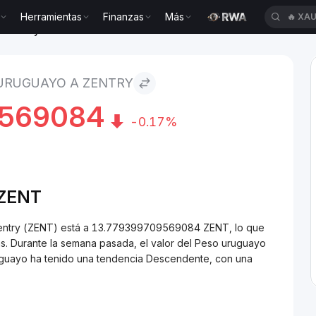
Herramientas
Finanzas
Más
🔥
XAU
o Zentry
URUGUAYO A ZENTRY
569084
-0.17%
/ZENT
Zentry (ZENT) está a 13.779399709569084 ZENT, lo que
. Durante la semana pasada, el valor del Peso uruguayo
uguayo ha tenido una tendencia Descendente, con una