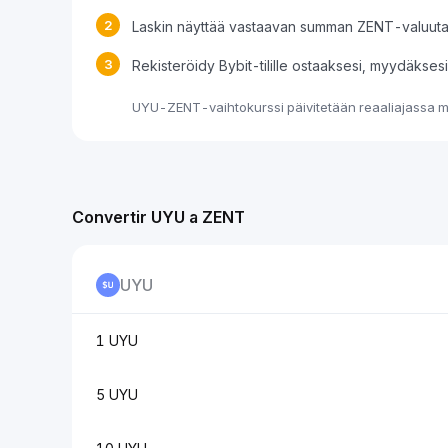
2
Laskin näyttää vastaavan summan ZENT-valuut
3
Rekisteröidy Bybit-tilille ostaaksesi, myydäkse
UYU-ZENT-vaihtokurssi päivitetään reaaliajassa ma
Convertir UYU a ZENT
UYU
1 UYU
5 UYU