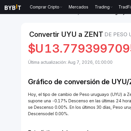
Comprar Cripto
Mercados
Trading
TradFi
Mercados
Precio de Zentry ZENT
Peso uruguayo t
Convertir UYU a ZENT
DE PESO 
$U
13.779399709
Última actualización: Aug 7, 2026, 01:00:00
Gráfico de conversión de UYU
Hoy, el tipo de cambio de Peso uruguayo (UYU) a 
supone una -0.17% Descenso en las últimas 24 horas
se Descenso 0.00%. En los últimos 30 días, Peso ur
Descensodel 0.00%.