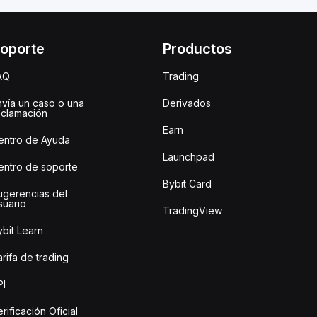
oporte
Productos
AQ
Trading
nvía un caso o una
Derivados
eclamación
Earn
entro de Ayuda
Launchpad
entro de soporte
Bybit Card
ugerencias del
suario
TradingView
bit Learn
rifa de trading
PI
rificación Oficial