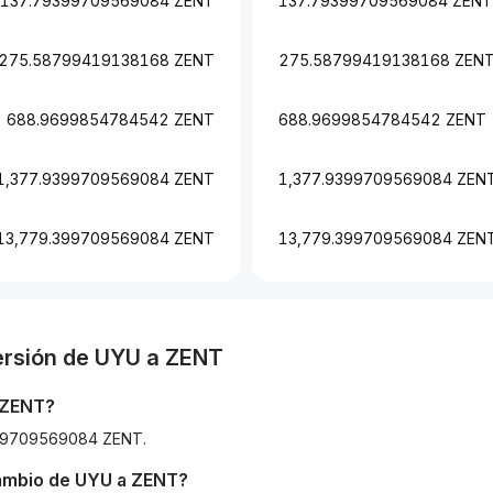
137.79399709569084 ZENT
137.79399709569084 ZENT
275.58799419138168 ZENT
275.58799419138168 ZEN
688.9699854784542 ZENT
688.9699854784542 ZENT
1,377.9399709569084 ZENT
1,377.9399709569084 ZEN
13,779.399709569084 ZENT
13,779.399709569084 ZEN
ersión de
UYU
a
ZENT
ZENT
?
9399709569084 ZENT.
cambio de
UYU
a
ZENT
?