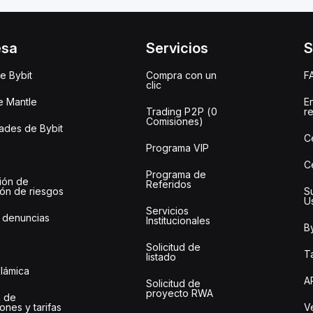
esa
Servicios
S
e Bybit
Compra con un
F
clic
e Mantle
E
Trading P2P (0
r
Comisiones)
des de Bybit
C
Programa VIP
C
Programa de
ión de
Referidos
ión de riesgos
S
U
Servicios
 denuncias
Institucionales
By
Solicitud de
Ta
listado
slámica
A
Solicitud de
proyecto RWA
 de
ones y tarifas
Ve