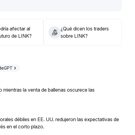
iveles bajos; una ruptura de $8
.
8
.
.
ría afectar al
¿Qué dicen los traders
iendo monitoreo dinámico sobre grandes posiciones y
futuro de LINK?
sobre LINK?
adeGPT
so mientras la venta de ballenas oscurece las
orales débiles en EE. UU. redujeron las expectativas de
és en el corto plazo.