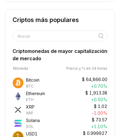
Criptos más populares
Buscar
Criptomonedas de mayor capitalización
de mercado
Moneda
Precio y % en 24 horas
$
64,866.00
Bitcoin
+0.70%
BTC
$
1,913.38
Ethereum
+0.50%
ETH
$
1.02
XRP
-1.00%
XRP
$
73.57
Solana
+1.10%
SOL
$
0.999927
USD1