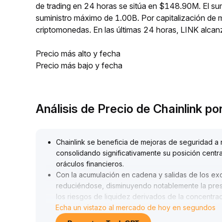
de trading en 24 horas se sitúa en $148.90M. El su
suministro máximo de 1.00B. Por capitalización de 
criptomonedas. En las últimas 24 horas, LINK alca
Precio más alto y fecha
Precio más bajo y fecha
Análisis de Precio de Chainlink p
Chainlink se beneficia de mejoras de seguridad a n
consolidando significativamente su posición centra
oráculos financieros
.
Con la acumulación en cadena y salidas de los exc
reduciéndose, disminuyendo notablemente la presi
los riesgos de liquidez derivados de la concentra
Echa un vistazo al mercado de hoy en segundos
El precio se mantiene consolidando en el rango d
00-$8
.