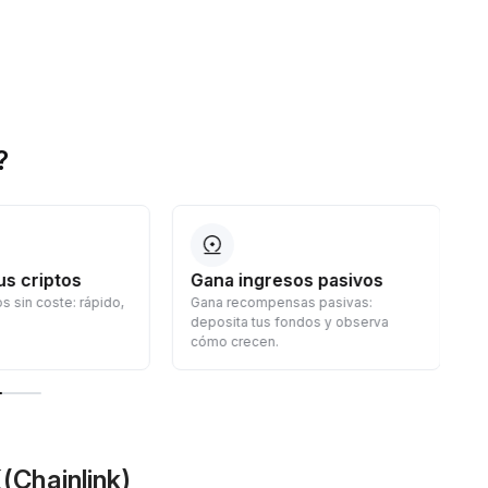
?
us criptos
Gana ingresos pasivos
s sin coste: rápido,
Gana recompensas pasivas:
deposita tus fondos y observa
cómo crecen.
(Chainlink)