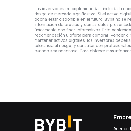
Las inversiones en criptomonedas, incluida la comp
riesgo de mercado significativo. Si el activo digi
podría estar disponible en el futuro. Bybit no se r
información de precios y demás datos presentado
únicamente con fines informativos. Este contenido
recomendación u oferta para comprar, vender o ma
mantener activos digitales, los inversores deberí
tolerancia al riesgo, y consultar con profesionales
cuando sea necesario. Para obtener más informaci
Empr
Acerca d