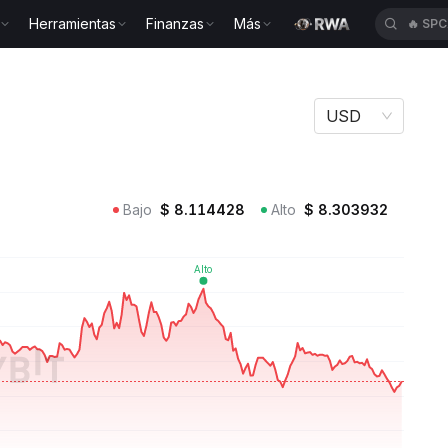
Herramientas
Finanzas
Más
🔥
SP
USD
Bajo
$
8.114428
Alto
$
8.303932