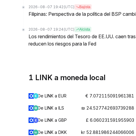
2026-08-07 19:42
(UTC)
Bajista
Filipinas: Perspectiva de la política del BSP cam
2026-08-07 19:24
(UTC)
Alcista
Los rendimientos del Tesoro de EE.UU. caen tras
reducen los riesgos para la Fed
1 LINK a moneda local
De LINK a EUR
€ 7.072115091961381
De LINK a ILS
₪ 24.527742693739288
De LINK a GBP
£ 6.060231591955903
De LINK a DKK
kr 52.881986244066006