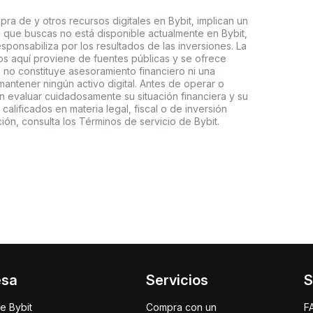
ra de y otros recursos digitales en Bybit, implican un
tal que buscas no está disponible actualmente en Bybit,
esponsabiliza por los resultados de las inversiones. La
s aquí proviene de fuentes públicas y se ofrece
 no constituye asesoramiento financiero ni una
ntener ningún activo digital. Antes de operar o
an evaluar cuidadosamente su situación financiera y su
 calificados en materia legal, fiscal o de inversión
ón, consulta los Términos de servicio de Bybit.
esa
Servicios
S
e Bybit
Compra con un
F