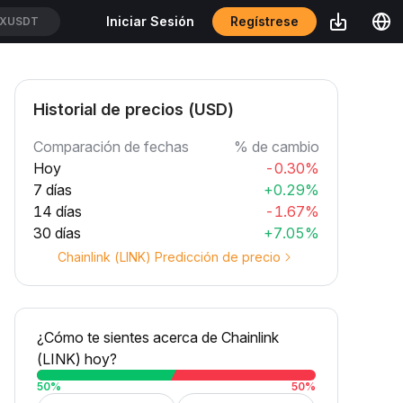
Regístrese
Iniciar Sesión
CXUSDT
Historial de precios (USD)
Comparación de fechas
% de cambio
Hoy
-0.30%
7 días
+0.29%
14 días
-1.67%
30 días
+7.05%
Chainlink (LINK) Predicción de precio
¿Cómo te sientes acerca de Chainlink
(LINK) hoy?
50
%
50
%