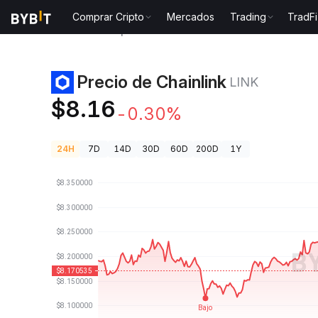
Comprar Cripto
Mercados
Trading
TradFi
Precios de Criptomonedas
Precio de Chainlink LINK
Precio de Chainlink
LINK
$8.16
-0.30%
24H
7D
14D
30D
60D
200D
1Y