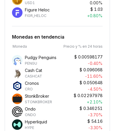
0.00%
USD1
$
1.03
Figure Heloc
+0.80%
FIGR_HELOC
Monedas en tendencia
Moneda
Precio y % en 24 horas
$
0.00598177
Pudgy Penguins
-0.40%
PENGU
$
0.096068
Cash Cat
-11.60%
CASHCAT
$
0.050648
Cronos
-4.50%
CRO
$
0.02297978
StonkBroker
+2.10%
STONKBROKER
$
0.346251
Ondo
-3.70%
ONDO
$
54.16
Hyperliquid
-3.30%
HYPE