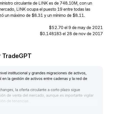
ministro circulante de LINK es de 748.10M, con un
mercado, LINK ocupa el puesto 19 entre todas las
nzó un máximo de $8.31 y un mínimo de $8.11.
$52.70 el 9 de may de 2021
$0.148183 el 28 de nov de 2017
or TradeGPT
ivel institucional y grandes migraciones de activos,
l en la gestión de activos entre cadenas y la red de
hanges, la oferta circulante a corto plazo sigue
ón de venta del mercado, aunque es importante vigilar
ción de tenencias
.
e $8
.