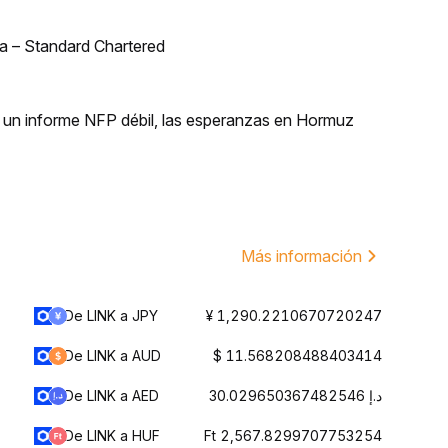
bia – Standard Chartered
 un informe NFP débil, las esperanzas en Hormuz
Más información
De LINK a JPY
¥ 1,290.2210670720247
De LINK a AUD
$ 11.568208488403414
De LINK a AED
د.إ 30.029650367482546
De LINK a HUF
Ft 2,567.8299707753254