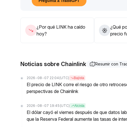
Pregunta a TradeGPT
75, con volumen de operaciones y volatilidad en n
75 abriría una nueva etapa de alza
.
Se recomienda observar la señal de ruptura de $
75 en el mediano plazo, mientras que a la baja, $8
¿Por qué LINK ha caído
¿Qué pod
00 sería el punto de stop-loss de riesgo, manten
hoy?
precio 
fluctuaciones del sentimiento del mercado
.
Noticias sobre Chainlink
Resumir con Tr
2026-08-07 22:04
(UTC)
Bajista
El precio de LINK corre el riesgo de otro retroce
perspectivas de Chainlink
2026-08-07 19:45
(UTC)
Alcista
El dólar cayó el viernes después de que datos lab
que la Reserva Federal aumente las tasas de inter