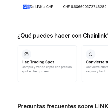
De LINK a CHF
CHF 6.606600372746289
¿Qué puedes hacer con Chainlink
Haz Trading Spot
Convierte t
uevos
Compra y vende cripto con precios
Convierte cripto
spot en tiempo real.
seguro y fácil.
Preguntas frecuentes sobre LINK