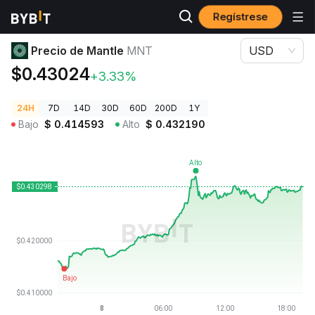
Regístrese
Precios de Criptomonedas
Precio de Mantle MNT
Precio de Mantle
MNT
USD
$0.43024
+3.33%
24H
7D
14D
30D
60D
200D
1Y
Bajo
$
0.414593
Alto
$
0.432190