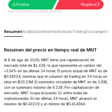
Positiva
Negativa
Nota: La información es solo para referencia.
Resumen
Análisis
Sentimiento
Noticias
Trading
Exchange
Inver
Resumen del precio en tiempo real de MNT
Al 8 de ago de 2026, MNT tiene una capitalización de
mercado total de $1.42B, lo que representa un cambio del
+3.34% en las últimas 24 horas. El precio actual de MNT es de
$0.43024, mientras que el volumen de trading en 24 horas se
sitúa en $20.23M. El suministro circulante de MNT es de 3.30B,
con un suministro máximo de 6.22B. Por capitalización de
mercado, MNT ocupa el puesto 51 entre todas las
criptomonedas. En las últimas 24 horas, MNT alcanzó un
máximo de $0.43219 y un mínimo de $0.414584.