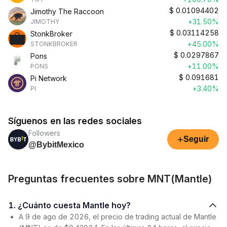
$
0.01094402
Jimothy The Raccoon
+31.50%
JIMOTHY
$
0.03114258
StonkBroker
+45.00%
STONKBROKER
$
0.0297867
Pons
+11.00%
PONS
$
0.091681
Pi Network
+3.40%
PI
Síguenos en las redes sociales
Followers
+
Seguir
@BybitMexico
Preguntas frecuentes sobre MNT(Mantle)
1. ¿Cuánto cuesta Mantle hoy?
A 9 de ago de 2026, el precio de trading actual de Mantle