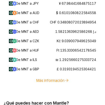
De MNT a JPY
¥ 67.98441684875117
De MNT a AUD
$ 0.6101080822584558
De MNT a CHF
CHF 0.34808072023894954
De MNT a AED
د.إ 1.5821363962586268
De MNT a CZK
Kč 9.039007949625049
De MNT a HUF
Ft 135.33306542178545
De MNT a ILS
₪ 1.2925660275333724
De MNT a GBP
£ 0.3193194525304421
Más información
¿Qué puedes hacer con Mantle?