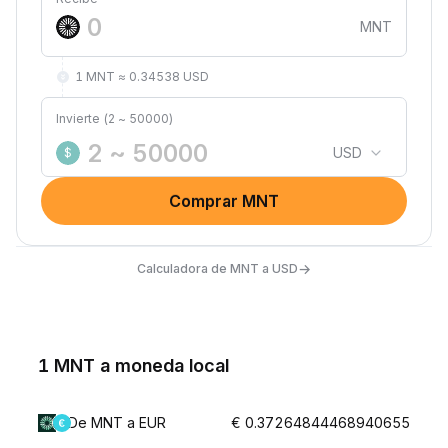
MNT
1 MNT ≈ 0.34538 USD
Invierte (2 ~ 50000)
USD
$
Comprar MNT
→
Calculadora de MNT a USD
1 MNT a moneda local
De MNT a EUR
€ 0.37264844468940655