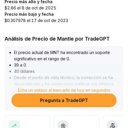
Precio más alto y fecha
$2.86 el 8 de oct de 2025
Precio más bajo y fecha
$0.307978 el 17 de oct de 2023
Análisis de Precio de Mantle por TradeGPT
El precio actual de MNT ha encontrado un soporte
significativo en el rango de 0
.
39 a 0
.
40 dólares
.
Desde el punto de vista técnico, la corrección se ha
desacelerado y ha comenzado a elevar sus mínimos
.
La resistencia a corto plazo se sitúa entre 0
Echa un vistazo al mercado de hoy en segundos
.
43 y 0
.
Pregunta a TradeGPT
44 dólares
.
El sentimiento del mercado se beneficia del buen
comportamiento del sector L2 y el regreso de capital,
lo que refuerza el impulso alcista a corto plazo
.
El valor a mediano y largo plazo está impulsado por la