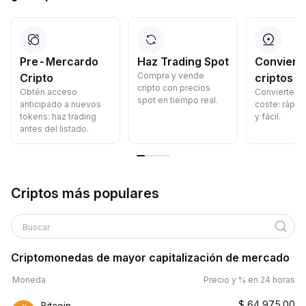
Pre-Mercardo
Haz Trading Spot
Convierte
Compra y vende
Cripto
criptos
cripto con precios
Obtén acceso
Convierte cr
spot en tiempo real.
anticipado a nuevos
coste: rápid
tokens: haz trading
y fácil.
antes del listado.
Criptos más populares
Buscar
Criptomonedas de mayor capitalización de mercado
Moneda
Precio y % en 24 horas
$
64,975.00
Bitcoin