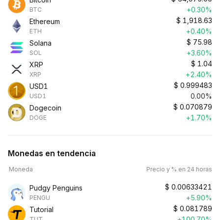
+0.30%
BTC
$
1,918.63
Ethereum
+0.40%
ETH
$
75.98
Solana
+3.60%
SOL
$
1.04
XRP
+2.40%
XRP
$
0.999483
USD1
0.00%
USD1
$
0.070879
Dogecoin
+1.70%
DOGE
Monedas en tendencia
Moneda
Precio y % en 24 horas
$
0.00633421
Pudgy Penguins
+5.90%
PENGU
$
0.081789
Tutorial
+100.70%
TUT