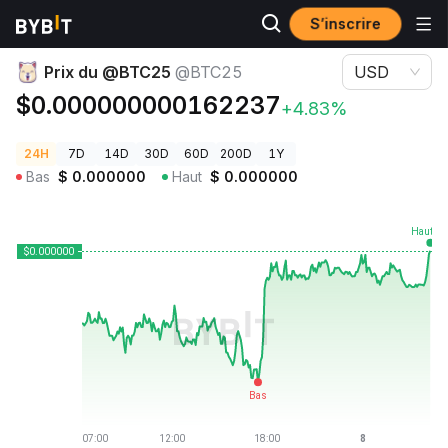
S’inscrire
Prix des cryptos
Prix du @BTC25 @BTC25
Prix du @BTC25
@BTC25
USD
$0.000000000162237
+4.83%
24H
7D
14D
30D
60D
200D
1Y
Bas
$
0.000000
Haut
$
0.000000