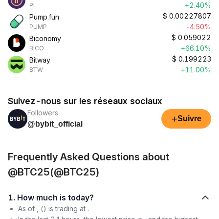
+2.40%
PI
$
0.00227807
Pump.fun
-4.50%
PUMP
$
0.059022
Biconomy
+66.10%
BICO
$
0.199223
Bitway
+11.00%
BTW
Suivez-nous sur les réseaux sociaux
Followers
+
Suivre
@bybit_official
Frequently Asked Questions about
@BTC25(@BTC25)
1. How much is today?
As of , () is trading at .