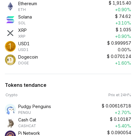
$
1,915.40
Ethereum
+0.90%
ETH
$
74.62
Solana
+3.10%
SOL
$
1.035
XRP
+0.90%
XRP
$
0.999957
USD1
0.00%
USD1
$
0.070124
Dogecoin
+1.60%
DOGE
Tokens tendance
Crypto
Prix et 24H%
$
0.00616718
Pudgy Penguins
+2.70%
PENGU
$
0.10187
Cash Cat
+5.40%
CASHCAT
$
0.090054
Pi Network