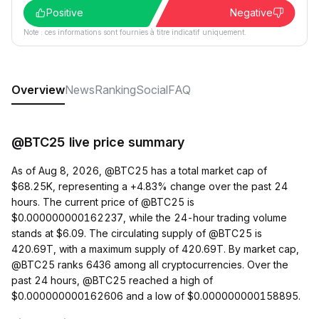
Positive
Negative
Note : ces informations sont fournies à titre indicatif uniquement.
Overview
News
Ranking
Social
FAQ
@BTC25 live price summary
As of Aug 8, 2026, @BTC25 has a total market cap of
$68.25K, representing a +4.83% change over the past 24
hours. The current price of @BTC25 is
$0.000000000162237, while the 24-hour trading volume
stands at $6.09. The circulating supply of @BTC25 is
420.69T, with a maximum supply of 420.69T. By market cap,
@BTC25 ranks 6436 among all cryptocurrencies. Over the
past 24 hours, @BTC25 reached a high of
$0.000000000162606 and a low of $0.000000000158895.