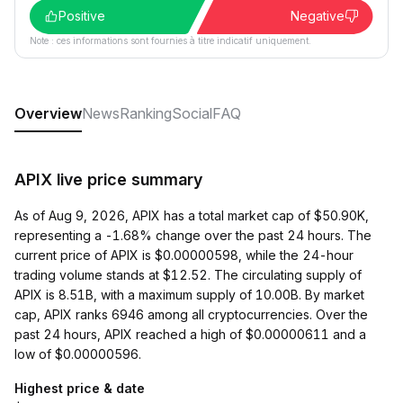
Positive
Negative
Note : ces informations sont fournies à titre indicatif uniquement.
Overview
News
Ranking
Social
FAQ
APIX live price summary
As of Aug 9, 2026, APIX has a total market cap of $50.90K,
representing a -1.68% change over the past 24 hours. The
current price of APIX is $0.00000598, while the 24-hour
trading volume stands at $12.52. The circulating supply of
APIX is 8.51B, with a maximum supply of 10.00B. By market
cap, APIX ranks 6946 among all cryptocurrencies. Over the
past 24 hours, APIX reached a high of $0.00000611 and a
low of $0.00000596.
Highest price & date