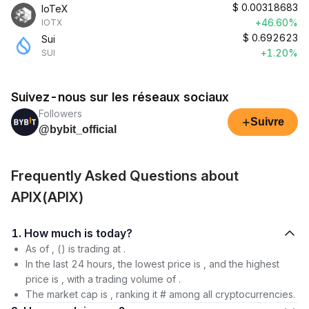
$
0.00318683
IoTeX
+46.60%
IOTX
$
0.692623
Sui
+1.20%
SUI
Suivez-nous sur les réseaux sociaux
Followers
+
Suivre
@bybit_official
Frequently Asked Questions about
APIX(APIX)
1. How much is today?
As of , () is trading at .
In the last 24 hours, the lowest price is , and the highest
price is , with a trading volume of .
The market cap is , ranking it # among all cryptocurrencies.