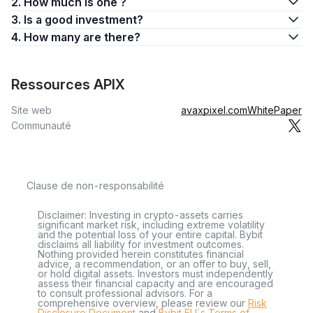
2. How much is one ?
3. Is a good investment?
4. How many are there?
Ressources APIX
Site web
avaxpixel.com
WhitePaper
Communauté
Clause de non-responsabilité
Disclaimer: Investing in crypto-assets carries
significant market risk, including extreme volatility
and the potential loss of your entire capital. Bybit
disclaims all liability for investment outcomes.
Nothing provided herein constitutes financial
advice, a recommendation, or an offer to buy, sell,
or hold digital assets. Investors must independently
assess their financial capacity and are encouraged
to consult professional advisors. For a
comprehensive overview, please review our
Risk
Disclosure Document
and
Bybit EU´s Terms of