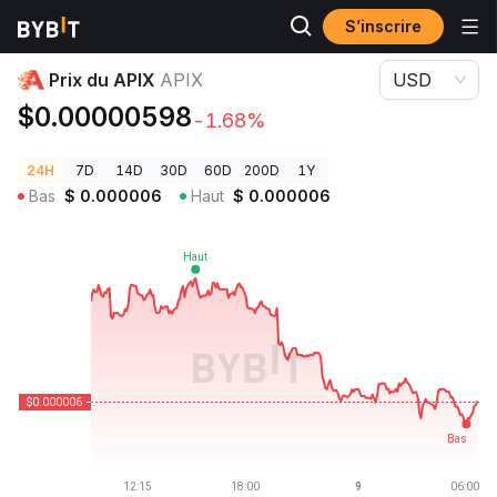
S’inscrire
Prix des cryptos
Prix du APIX APIX
Prix du APIX
APIX
USD
$0.00000598
-1.68%
24H
7D
14D
30D
60D
200D
1Y
Bas
$
0.000006
Haut
$
0.000006