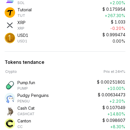
+2.00%
SOL
$
0.175954
Tutorial
+267.30%
TUT
$
1.033
XRP
-0.20%
XRP
$
0.999474
USD1
0.00%
USD1
Tokens tendance
Crypto
Prix et 24H%
$
0.00251801
Pump.fun
+10.00%
PUMP
$
0.00634473
Pudgy Penguins
+2.20%
PENGU
$
0.107049
Cash Cat
+14.80%
CASHCAT
$
0.098607
Canton
+8.30%
CC