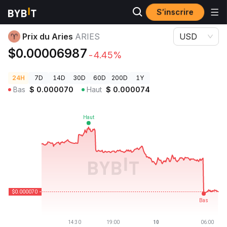
S’inscrire
Prix des cryptos
Prix du Aries ARIES
Prix du Aries
ARIES
USD
$0.00006987
-4.45%
24H
7D
14D
30D
60D
200D
1Y
Bas
$
0.000070
Haut
$
0.000074