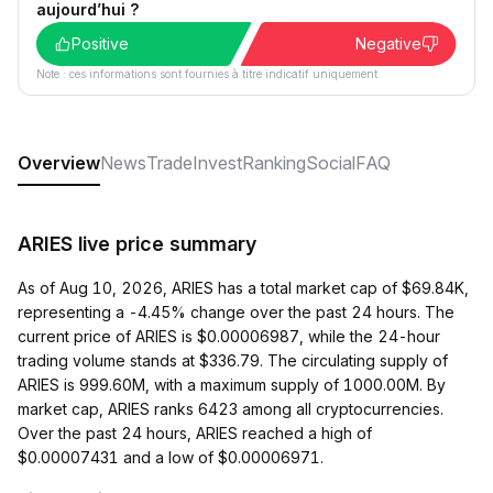
aujourd’hui ?
Positive
Negative
Note : ces informations sont fournies à titre indicatif uniquement.
Overview
News
Trade
Invest
Ranking
Social
FAQ
ARIES live price summary
As of Aug 10, 2026, ARIES has a total market cap of $69.84K,
representing a -4.45% change over the past 24 hours. The
current price of ARIES is $0.00006987, while the 24-hour
trading volume stands at $336.79. The circulating supply of
ARIES is 999.60M, with a maximum supply of 1000.00M. By
market cap, ARIES ranks 6423 among all cryptocurrencies.
Over the past 24 hours, ARIES reached a high of
$0.00007431 and a low of $0.00006971.