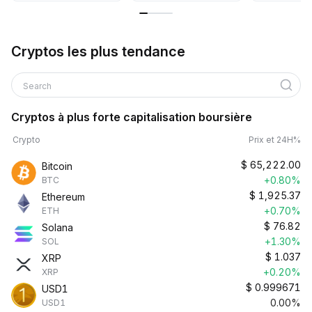
Cryptos les plus tendance
Search
Cryptos à plus forte capitalisation boursière
Crypto
Prix et 24H%
$
65,222.00
Bitcoin
+0.80%
BTC
$
1,925.37
Ethereum
+0.70%
ETH
$
76.82
Solana
+1.30%
SOL
$
1.037
XRP
+0.20%
XRP
$
0.999671
USD1
0.00%
USD1