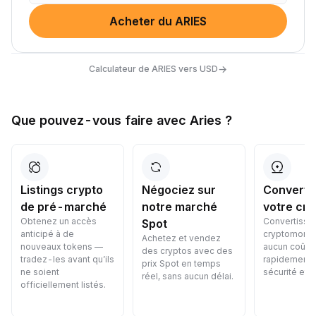
Acheter du ARIES
→
Calculateur de ARIES vers USD
Que pouvez-vous faire avec Aries ?
Listings crypto
Négociez sur
Converti
de pré-marché
notre marché
votre cry
Obtenez un accès
Convertisse
Spot
anticipé à de
cryptomonna
Achetez et vendez
nouveaux tokens —
aucun coût 
des cryptos avec des
tradez-les avant qu’ils
rapidement, 
prix Spot en temps
ne soient
sécurité et f
réel, sans aucun délai.
officiellement listés.