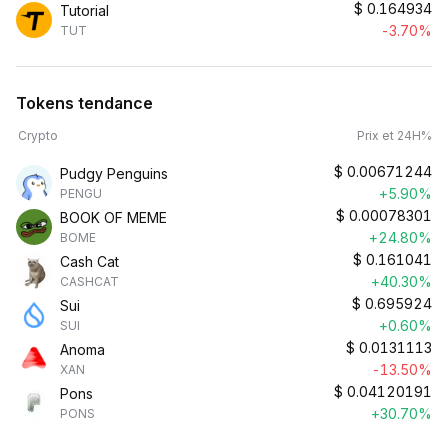
$
0.164934
Tutorial
-3.70%
TUT
Tokens tendance
Crypto
Prix et 24H%
$
0.00671244
Pudgy Penguins
+5.90%
PENGU
$
0.00078301
BOOK OF MEME
+24.80%
BOME
$
0.161041
Cash Cat
+40.30%
CASHCAT
$
0.695924
Sui
+0.60%
SUI
$
0.0131113
Anoma
-13.50%
XAN
$
0.04120191
Pons
+30.70%
PONS