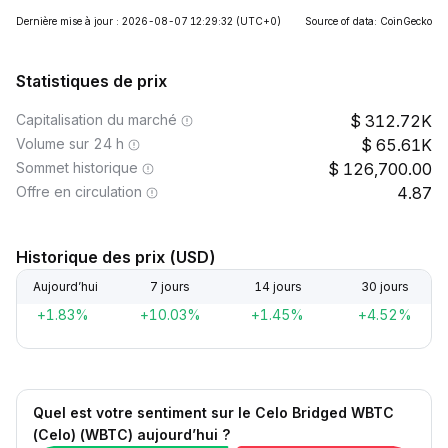
Dernière mise à jour : 2026-08-07 12:29:32
(UTC+0)
Source of data: CoinGecko
Statistiques de prix
Capitalisation du marché
312.72K
Volume sur 24 h
65.61K
Sommet historique
126,700.00
Offre en circulation
4.87
Historique des prix (USD)
Aujourd’hui
7 jours
14 jours
30 jours
+1.83%
+10.03%
+1.45%
+4.52%
Quel est votre sentiment sur le Celo Bridged WBTC
(Celo) (WBTC) aujourd’hui ?