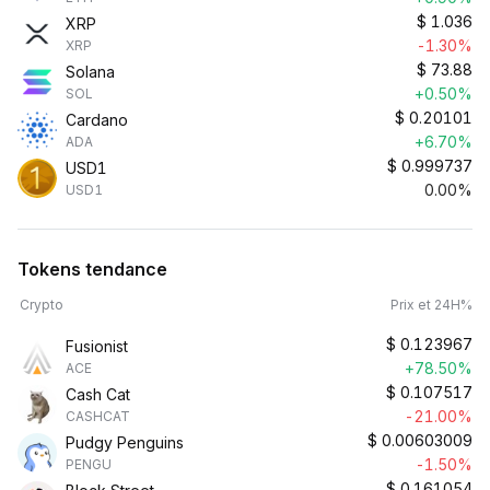
$
1.036
XRP
-1.30%
XRP
$
73.88
Solana
+0.50%
SOL
$
0.20101
Cardano
+6.70%
ADA
$
0.999737
USD1
0.00%
USD1
Tokens tendance
Crypto
Prix et 24H%
$
0.123967
Fusionist
+78.50%
ACE
$
0.107517
Cash Cat
-21.00%
CASHCAT
$
0.00603009
Pudgy Penguins
-1.50%
PENGU
$
0.161054