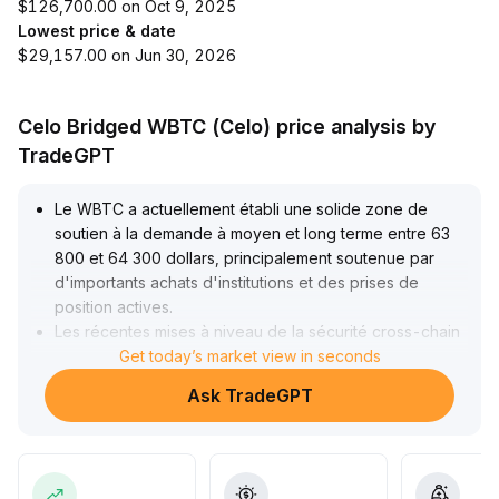
$126,700.00 on Oct 9, 2025
Lowest price & date
$29,157.00 on Jun 30, 2026
Celo Bridged WBTC (Celo) price analysis by
TradeGPT
Le WBTC a actuellement établi une solide zone de
soutien à la demande à moyen et long terme entre 63
800 et 64 300 dollars, principalement soutenue par
d'importants achats d'institutions et des prises de
position actives
.
Les récentes mises à niveau de la sécurité cross-chain
(y compris la migration de LayerZero vers Chainlink
Get today’s market view in seconds
CCIP, etc
.
Ask TradeGPT
) ont considérablement renforcé la sécurité et la
liquidité des actifs, ce qui stimule davantage la volonté
des grands capitaux à allouer des fonds
.
À court terme, la fourchette de 62 000 à 64 000 dollars