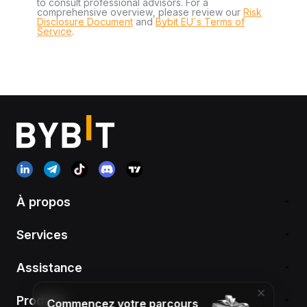
to consult professional advisors. For a
comprehensive overview, please review our
Risk
Disclosure Document
and
Bybit EU´s Terms of
Service
.
À propos
Services
Assistance
Produits
Commencez votre parcours