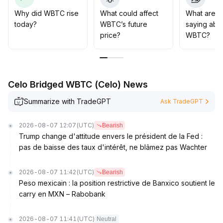
constitue une zone d'ajustement, influencée par les
politiques externes et un sentiment de couverture des
Why did WBTC rise
What could affect
What are t
risques
.
today?
WBTC’s future
saying abo
Si la résistance de 64 500 dollars est franchie
price?
WBTC?
efficacement avec une augmentation du volume, une
nouvelle phase haussière pourrait s'ouvrir
.
Il est conseillé de surveiller en priorité la stabilité du
support et les signaux de résonance entre le prix et le
Celo Bridged WBTC (Celo) News
volume
.
La vision reste haussière à moyen et long terme, tandis
Summarize with TradeGPT
Ask TradeGPT
que le suivi dynamique est préconisé à court terme
.
2026-08-07 12:07
(UTC)
Bearish
Trump change d'attitude envers le président de la Fed :
pas de baisse des taux d'intérêt, ne blâmez pas Wachter
2026-08-07 11:42
(UTC)
Bearish
Peso mexicain : la position restrictive de Banxico soutient le
carry en MXN – Rabobank
2026-08-07 11:41
(UTC)
Neutral