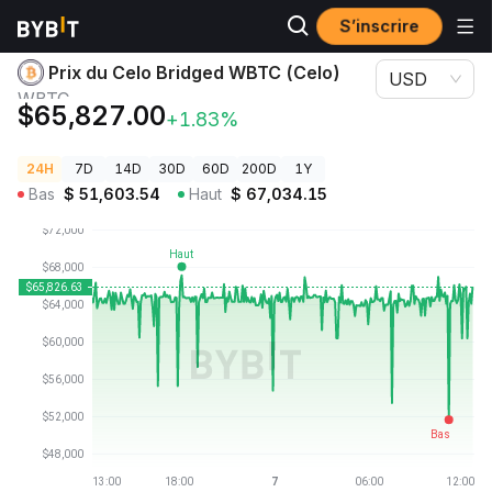
S’inscrire
Prix des cryptos
Prix du Celo Bridged WBTC (Celo) WBTC
Prix du Celo Bridged WBTC (Celo)
USD
WBTC
$65,827.00
+1.83%
24H
7D
14D
30D
60D
200D
1Y
Bas
$
51,603.54
Haut
$
67,034.15