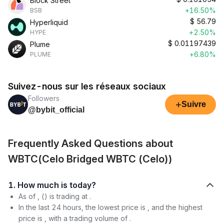
Block Street
+16.50%
BSB
$
56.79
Hyperliquid
+2.50%
HYPE
$
0.01197439
Plume
+6.80%
PLUME
Suivez-nous sur les réseaux sociaux
Followers
+
Suivre
@bybit_official
Frequently Asked Questions about
WBTC(Celo Bridged WBTC (Celo))
1. How much is today?
As of , () is trading at .
In the last 24 hours, the lowest price is , and the highest
price is , with a trading volume of .