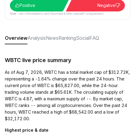
Positive
Negative
Note : ces informations sont fournies à titre indicatif uniquement.
Overview
Analysis
News
Ranking
Social
FAQ
WBTC live price summary
As of Aug 7, 2026, WBTC has a total market cap of $312.72K,
representing a -1.64% change over the past 24 hours. The
current price of WBTC is $65,827.00, while the 24-hour
trading volume stands at $65.61K. The circulating supply of
WBTC is 4.87, with a maximum supply of --. By market cap,
WBTC ranks -- among all cryptocurrencies. Over the past 24
hours, WBTC reached a high of $68,542.00 and a low of
$32,172.00.
Highest price & date