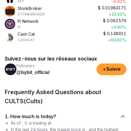
-9.40%
FET
$
0.01984171
StonkBroker
+33.50%
STONKBROKER
$
0.092579
Pi Network
+4.90%
PI
$
0.148911
Cash Cat
+69.80%
CASHCAT
Suivez-nous sur les réseaux sociaux
Followers
+
Suivre
@bybit_official
Frequently Asked Questions about
CULTS(Cults)
1. How much is today?
As of , () is trading at .
In the last 24 hours, the lowest price is , and the highest