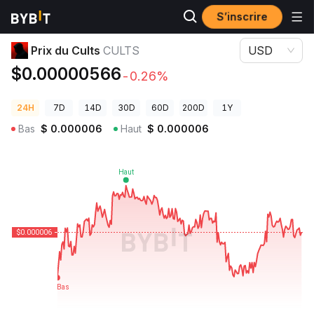
S’inscrire
Prix des cryptos
Prix du Cults CULTS
Prix du Cults
CULTS
USD
$0.00000566
-0.26%
24H
7D
14D
30D
60D
200D
1Y
Bas
$
0.000006
Haut
$
0.000006