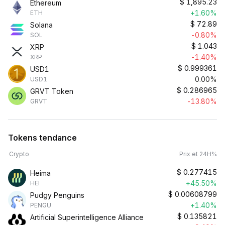
$
1,895.23
Ethereum
+1.60%
ETH
$
72.89
Solana
-0.80%
SOL
$
1.043
XRP
-1.40%
XRP
$
0.999361
USD1
0.00%
USD1
$
0.286965
GRVT Token
-13.80%
GRVT
Tokens tendance
Crypto
Prix et 24H%
$
0.277415
Heima
+45.50%
HEI
$
0.00608799
Pudgy Penguins
+1.40%
PENGU
$
0.135821
Artificial Superintelligence Alliance