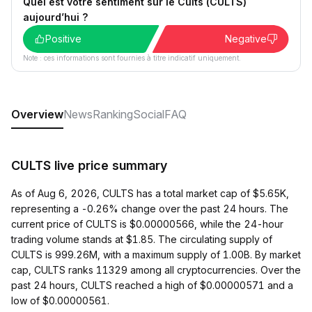
Quel est votre sentiment sur le Cults (CULTS)
aujourd’hui ?
Positive
Negative
Note : ces informations sont fournies à titre indicatif uniquement.
Overview
News
Ranking
Social
FAQ
CULTS live price summary
As of Aug 6, 2026, CULTS has a total market cap of $5.65K,
representing a -0.26% change over the past 24 hours. The
current price of CULTS is $0.00000566, while the 24-hour
trading volume stands at $1.85. The circulating supply of
CULTS is 999.26M, with a maximum supply of 1.00B. By market
cap, CULTS ranks 11329 among all cryptocurrencies. Over the
past 24 hours, CULTS reached a high of $0.00000571 and a
low of $0.00000561.