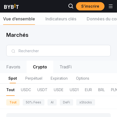
S’inscrire
Vue d’ensemble
Indicateurs clés
Données du con
Marchés
Favoris
Crypto
TradFi
Spot
Perpétuel
Expiration
Options
Tout
USDC
USDT
USDE
USD1
EUR
BRL
PL
Tout
50% Fees
AI
DeFi
xStocks