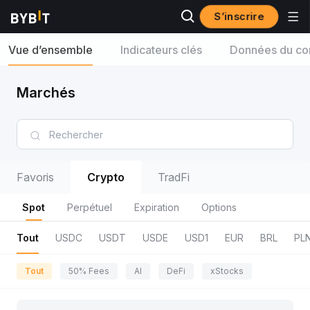
S’inscrire
Vue d’ensemble
Indicateurs clés
Données du con
Marchés
Favoris
Crypto
TradFi
Spot
Perpétuel
Expiration
Options
Tout
USDC
USDT
USDE
USD1
EUR
BRL
PL
Tout
50% Fees
AI
DeFi
xStocks