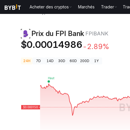
Acheter des cryptos
Marchés
Trader
Tra
Prix des cryptos
Prix du FPI Bank FPIBANK
Prix du FPI Bank
FPIBANK
$0.00014986
-2.89%
24H
7D
14D
30D
60D
200D
1Y