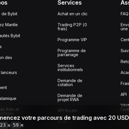
pos
Services
As
 de Bybit
Achat en un clic
FAQ
ez Mantle
Trading P2P (0
Envo
frais)
une 
utés Bybit
Programme VIP
Cent
s
Programme de
Sui
parrainage
ion des
Reto
Services
institutionnels
 lanceurs
Aca
Demande de
Frai
cotation
ment
API
Demande de
slamique
projet RWA
Véri
s frais et
l’au
API fiscale
sactions
encez votre parcours de trading avec 20 US
Audit
23
59
H
M