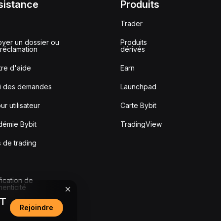
sistance
Produits
Trader
yer un dossier ou
Produits
réclamation
dérivés
re d'aide
Earn
vi des demandes
Launchpad
ur utilisateur
Carte Bybit
démie Bybit
TradingView
s de trading
fication de
thenticité
DT
Rejoindre