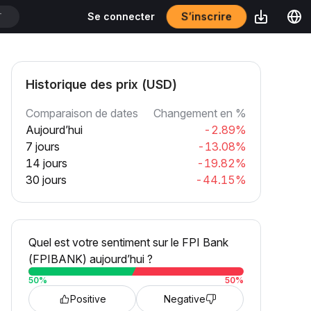
S’inscrire
Se connecter
T
Historique des prix (USD)
Comparaison de dates
Changement en %
Aujourd’hui
-2.89%
7 jours
-13.08%
14 jours
-19.82%
30 jours
-44.15%
Quel est votre sentiment sur le FPI Bank
(FPIBANK) aujourd’hui ?
50
%
50
%
Positive
Negative