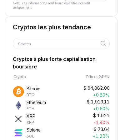
Note : ces informations sont fournies à titre indicatif
uniquement.
Cryptos les plus tendance
Search
Cryptos à plus forte capitalisation
boursière
Crypto
Prix et 24H%
$
64,882.00
Bitcoin
+0.80%
BTC
$
1,913.11
Ethereum
+0.50%
ETH
$
1.021
XRP
-1.40%
XRP
$
73.64
Solana
+1.20%
SOL