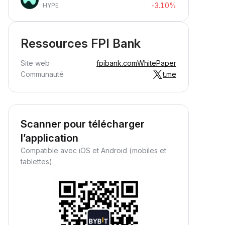
-3.10%
HYPE
Ressources FPI Bank
Site web
fpibank.com
WhitePaper
Communauté
t.me
Scanner pour télécharger
l’application
Compatible avec iOS et Android (mobiles et
tablettes)