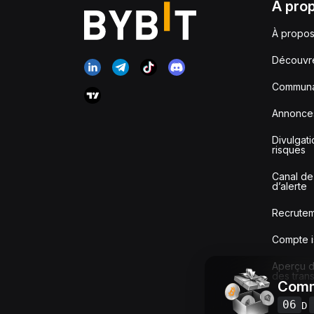
À pro
À propos
Découvr
Communa
Annonce
Divulgat
risques
Canal de
d’alerte
Recrute
Compte i
Aperçu de
des tran
Comm
06
D