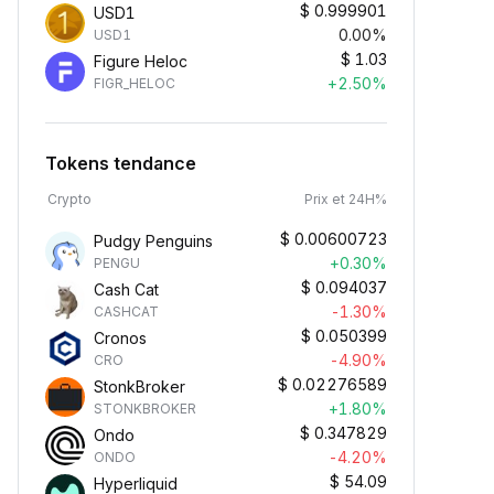
$
0.999901
USD1
0.00%
USD1
$
1.03
Figure Heloc
+2.50%
FIGR_HELOC
Tokens tendance
Crypto
Prix et 24H%
$
0.00600723
Pudgy Penguins
+0.30%
PENGU
$
0.094037
Cash Cat
-1.30%
CASHCAT
$
0.050399
Cronos
-4.90%
CRO
$
0.02276589
StonkBroker
+1.80%
STONKBROKER
$
0.347829
Ondo
-4.20%
ONDO
$
54.09
Hyperliquid