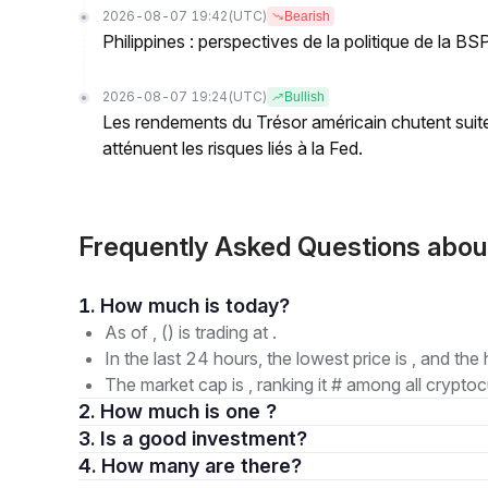
2026-08-07 19:42
(UTC)
Bearish
Philippines : perspectives de la politique de la 
2026-08-07 19:24
(UTC)
Bullish
Les rendements du Trésor américain chutent suite
atténuent les risques liés à la Fed.
Frequently Asked Questions abo
1. How much is today?
As of , () is trading at .
In the last 24 hours, the lowest price is , and the 
The market cap is , ranking it # among all cryptoc
2. How much is one ?
3. Is a good investment?
4. How many are there?