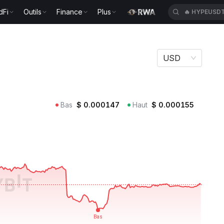
dFi
Outils
Finance
Plus
🔥
HYPEUSD
USD
Bas
$
0.000147
Haut
$
0.000155