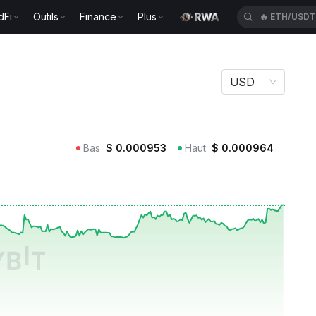
dFi
Outils
Finance
Plus
🔥
BTWUSDT
USD
Bas
$
0.000953
Haut
$
0.000964