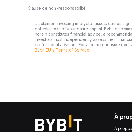
Clause de non-responsabilité
Disclaimer: Investing in crypto-assets carries signi
potential loss of your entire capital. Bybit disclai
herein constitutes financial advice, a recommendatio
Investors must independently assess their financi
professional advisors. For a comprehensive over
Bybit EU´s Terms of Service
.
À pro
À propos