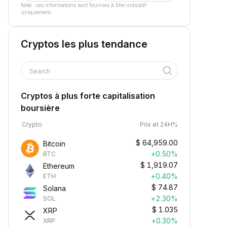
Note : ces informations sont fournies à titre indicatif
uniquement.
Cryptos les plus tendance
Search
Cryptos à plus forte capitalisation
boursière
Crypto
Prix et 24H%
$
64,959.00
Bitcoin
+0.50%
BTC
$
1,919.07
Ethereum
+0.40%
ETH
$
74.87
Solana
+2.30%
SOL
$
1.035
XRP
+0.30%
XRP