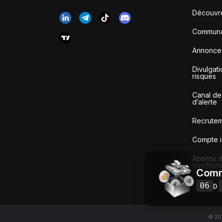
Découvr
Communa
Annonce
Divulgat
risques
Canal de
d’alerte
Recrute
Compte i
Aperçu de
des tran
Comm
06
D
© 201