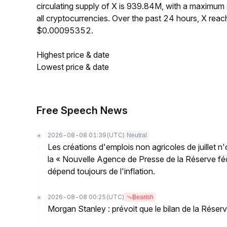
circulating supply of X is 939.84M, with a maximu
all cryptocurrencies. Over the past 24 hours, X re
$0.00095352.
Highest price & date
Lowest price & date
Free Speech News
2026-08-08 01:39
(UTC)
Neutral
Les créations d'emplois non agricoles de juillet n
la « Nouvelle Agence de Presse de la Réserve fédé
dépend toujours de l'inflation.
2026-08-08 00:25
(UTC)
Bearish
Morgan Stanley : prévoit que le bilan de la Réserve