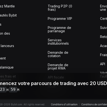
ez Mantle
Trading P2P (0
Envo
frais)
une 
utés Bybit
Programme VIP
Cent
s
Programme de
Sui
parrainage
ion des
Reto
Services
institutionnels
 lanceurs
Aca
Demande de
Frai
cotation
ment
API
Demande de
slamique
projet RWA
Véri
s frais et
l’au
API fiscale
sactions
encez votre parcours de trading avec 20 US
Audit
23
59
H
M
8-2026 Bybit.com. All rights reserved.
Conditions d’utilisation
|
Conditions de confiden