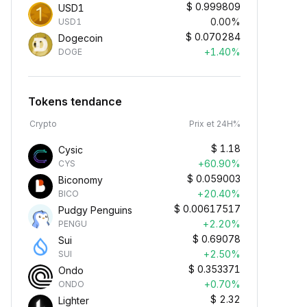
$
0.999809
USD1
0.00%
USD1
$
0.070284
Dogecoin
+1.40%
DOGE
Tokens tendance
Crypto
Prix et 24H%
$
1.18
Cysic
+60.90%
CYS
$
0.059003
Biconomy
+20.40%
BICO
$
0.00617517
Pudgy Penguins
+2.20%
PENGU
$
0.69078
Sui
+2.50%
SUI
$
0.353371
Ondo
+0.70%
ONDO
$
2.32
Lighter