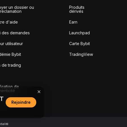
yer un dossier ou
Produits
réclamation
dérivés
re d'aide
Earn
vi des demandes
Launchpad
ur utilisateur
Carte Bybit
démie Bybit
TradingView
s de trading
fication de
thenticité
DT
Rejoindre
tialité