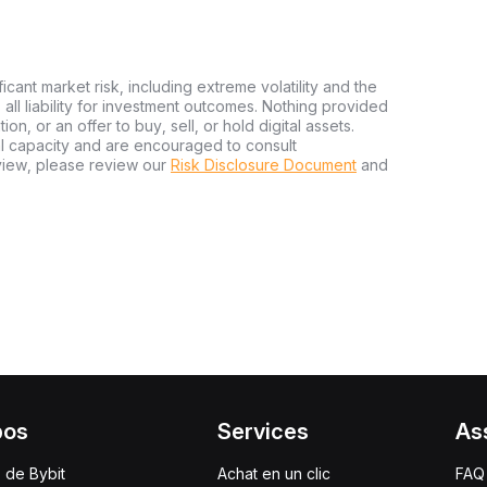
ficant market risk, including extreme volatility and the
ms all liability for investment outcomes. Nothing provided
n, or an offer to buy, sell, or hold digital assets.
al capacity and are encouraged to consult
view, please review our
Risk Disclosure Document
and
pos
Services
As
 de Bybit
Achat en un clic
FAQ