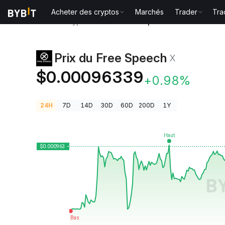
Acheter des cryptos
Marchés
Trader
Tra
Prix des cryptos
Prix du Free Speech X
Prix du Free Speech
X
$0.00096339
+0.98%
24H
7D
14D
30D
60D
200D
1Y