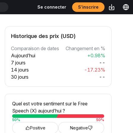
S’inscrire
Se connecter
Historique des prix (USD)
Comparaison de dates
Changement en %
Aujourd’hui
+0.98%
7 jours
--
14 jours
-17.23%
30 jours
--
Quel est votre sentiment sur le Free
Speech (X) aujourd’hui ?
50
%
50
%
Positive
Negative