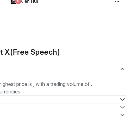
X en HUF
--
t X(Free Speech)
highest price is , with a trading volume of .
urrencies.