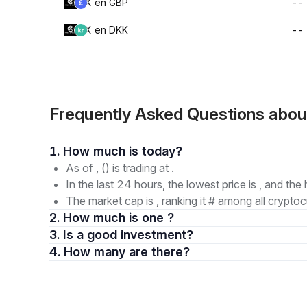
X en GBP
--
X en DKK
--
Frequently Asked Questions abou
1. How much is today?
As of , () is trading at .
In the last 24 hours, the lowest price is , and the 
The market cap is , ranking it # among all cryptoc
2. How much is one ?
3. Is a good investment?
4. How many are there?