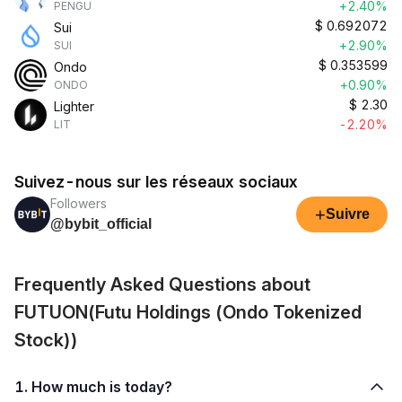
+2.40%
PENGU
$
0.692072
Sui
+2.90%
SUI
$
0.353599
Ondo
+0.90%
ONDO
$
2.30
Lighter
-2.20%
LIT
Suivez-nous sur les réseaux sociaux
Followers
+
Suivre
@bybit_official
Frequently Asked Questions about
FUTUON(Futu Holdings (Ondo Tokenized
Stock))
1. How much is today?