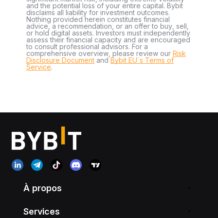
and the potential loss of your entire capital. Bybit
disclaims all liability for investment outcomes.
Nothing provided herein constitutes financial
advice, a recommendation, or an offer to buy, sell,
or hold digital assets. Investors must independently
assess their financial capacity and are encouraged
to consult professional advisors. For a
comprehensive overview, please review our
Risk
Disclosure Document
and
Bybit EU´s Terms of
Service
.
À propos
Services