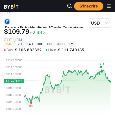
S’inscrire
Prix des
Prix du Futu Holdings (Ondo Tokenized Stock)
cryptos
FUTUON
USD
Prix du Futu Holdings (Ondo Tokenized
$109.79
+2.48%
Stock)
FUTUON
24H
7D
14D
30D
60D
200D
1Y
Bas
$
106.883822
Haut
$
111.740185