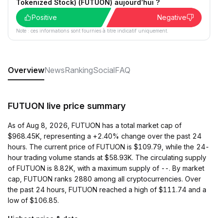
Tokenized Stock) (FUTUON) aujourd’hui ?
Positive
Negative
Note : ces informations sont fournies à titre indicatif uniquement.
Overview
News
Ranking
Social
FAQ
FUTUON live price summary
As of Aug 8, 2026, FUTUON has a total market cap of
$968.45K, representing a +2.40% change over the past 24
hours. The current price of FUTUON is $109.79, while the 24-
hour trading volume stands at $58.93K. The circulating supply
of FUTUON is 8.82K, with a maximum supply of --. By market
cap, FUTUON ranks 2880 among all cryptocurrencies. Over
the past 24 hours, FUTUON reached a high of $111.74 and a
low of $106.85.