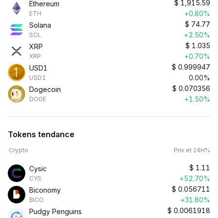
$
1,915.59
Ethereum
+0.80%
ETH
$
74.77
Solana
+2.50%
SOL
$
1.035
XRP
+0.70%
XRP
$
0.999947
USD1
0.00%
USD1
$
0.070356
Dogecoin
+1.50%
DOGE
Tokens tendance
Crypto
Prix et 24H%
$
1.11
Cysic
+52.70%
CYS
$
0.056711
Biconomy
+31.80%
BICO
$
0.0061918
Pudgy Penguins