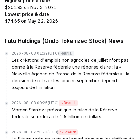
Highest price & date
$201.93 on Nov 3, 2025
Lowest price & date
$74.65 on May 22, 2026
Futu Holdings (Ondo Tokenized Stock) News
2026-08-08 01:39
(UTC)
Neutral
Les créations d'emplois non agricoles de juillet n'ont pas
donné à la Réserve fédérale une réponse claire ; la «
Nouvelle Agence de Presse de la Réserve fédérale » : la
décision de relever les taux en septembre dépend
toujours de l'inflation.
2026-08-08 00:25
(UTC)
Bearish
Morgan Stanley : prévoit que le bilan de la Réserve
fédérale se réduira de 1,5 trillion de dollars
2026-08-07 23:28
(UTC)
Bearish
Le Bitcoin reste en croix de la mort alors que les chiffres de