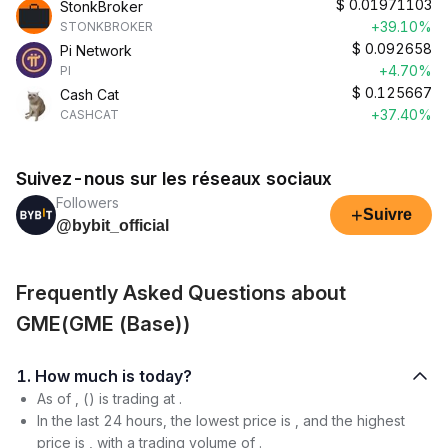
$
0.01971103
StonkBroker
+39.10%
STONKBROKER
$
0.092658
Pi Network
+4.70%
PI
$
0.125667
Cash Cat
+37.40%
CASHCAT
Suivez-nous sur les réseaux sociaux
Followers
+
Suivre
@bybit_official
Frequently Asked Questions about
GME(GME (Base))
1. How much is today?
As of , () is trading at .
In the last 24 hours, the lowest price is , and the highest
price is , with a trading volume of .