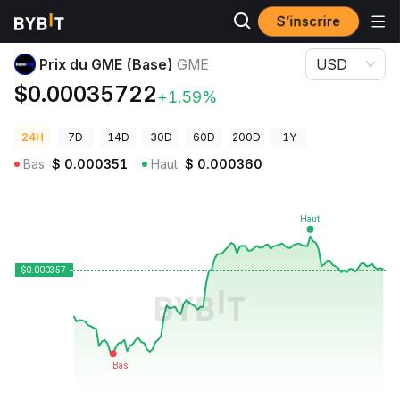
S’inscrire
Prix des cryptos
Prix du GME (Base) GME
Prix du GME (Base)
GME
USD
$0.00035722
+1.59%
24H
7D
14D
30D
60D
200D
1Y
Bas
$
0.000351
Haut
$
0.000360