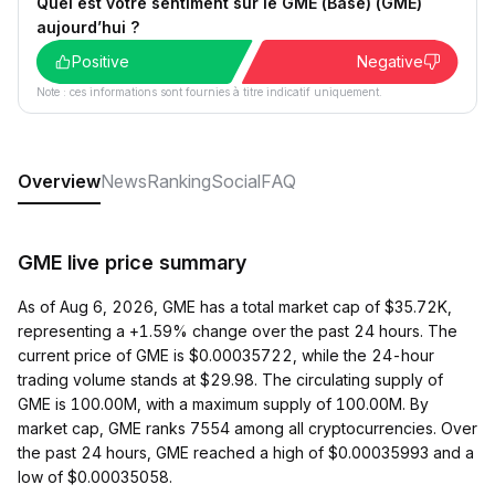
Quel est votre sentiment sur le GME (Base) (GME)
aujourd’hui ?
Positive
Negative
Note : ces informations sont fournies à titre indicatif uniquement.
Overview
News
Ranking
Social
FAQ
GME live price summary
As of Aug 6, 2026, GME has a total market cap of $35.72K,
representing a +1.59% change over the past 24 hours. The
current price of GME is $0.00035722, while the 24-hour
trading volume stands at $29.98. The circulating supply of
GME is 100.00M, with a maximum supply of 100.00M. By
market cap, GME ranks 7554 among all cryptocurrencies. Over
the past 24 hours, GME reached a high of $0.00035993 and a
low of $0.00035058.