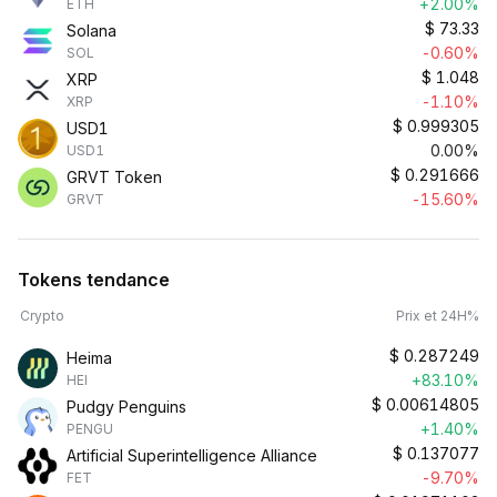
+2.00%
ETH
$
73.33
Solana
-0.60%
SOL
$
1.048
XRP
-1.10%
XRP
$
0.999305
USD1
0.00%
USD1
$
0.291666
GRVT Token
-15.60%
GRVT
Tokens tendance
Crypto
Prix et 24H%
$
0.287249
Heima
+83.10%
HEI
$
0.00614805
Pudgy Penguins
+1.40%
PENGU
$
0.137077
Artificial Superintelligence Alliance
-9.70%
FET