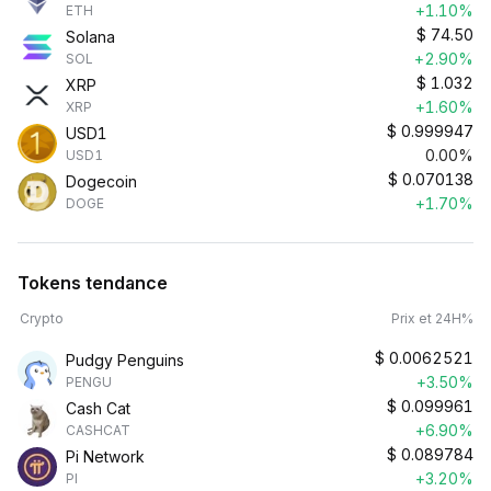
+1.10%
ETH
$
74.50
Solana
+2.90%
SOL
$
1.032
XRP
+1.60%
XRP
$
0.999947
USD1
0.00%
USD1
$
0.070138
Dogecoin
+1.70%
DOGE
Tokens tendance
Crypto
Prix et 24H%
$
0.0062521
Pudgy Penguins
+3.50%
PENGU
$
0.099961
Cash Cat
+6.90%
CASHCAT
$
0.089784
Pi Network
+3.20%
PI