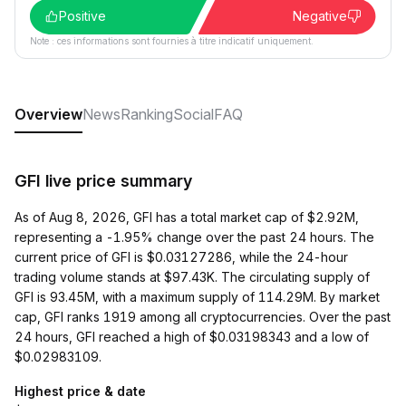
Positive
Negative
Note : ces informations sont fournies à titre indicatif uniquement.
Overview
News
Ranking
Social
FAQ
GFI live price summary
As of Aug 8, 2026, GFI has a total market cap of $2.92M,
representing a -1.95% change over the past 24 hours. The
current price of GFI is $0.03127286, while the 24-hour
trading volume stands at $97.43K. The circulating supply of
GFI is 93.45M, with a maximum supply of 114.29M. By market
cap, GFI ranks 1919 among all cryptocurrencies. Over the past
24 hours, GFI reached a high of $0.03198343 and a low of
$0.02983109.
Highest price & date