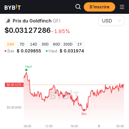
S’inscrire
Prix des cryptos
Prix du Goldfinch GFI
Prix du Goldfinch
GFI
USD
$0.03127286
-1.95%
24H
7D
14D
30D
60D
200D
1Y
Bas
$
0.029855
Haut
$
0.031974