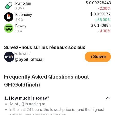
$
0.00228443
Pump.fun
-2.30%
PUMP
$
0.059172
Biconomy
+55.00%
BICO
$
0.143884
Bitway
-4.30%
BTW
Suivez-nous sur les réseaux sociaux
Followers
+
Suivre
@bybit_official
Frequently Asked Questions about
GFI(Goldfinch)
1. How much is today?
As of , () is trading at .
In the last 24 hours, the lowest price is , and the highest