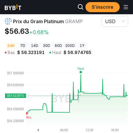
S’inscrire
Prix des cryptos
Prix du Gram Platinum GRAMP
Prix du Gram Platinum
GRAMP
USD
$56.63
+0.68%
24H
7D
14D
30D
60D
200D
1Y
Bas
$
56.323191
Haut
$
56.974765