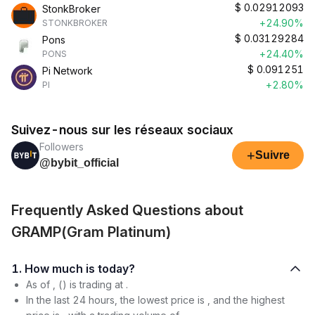
$
0.02912093
StonkBroker
+24.90%
STONKBROKER
$
0.03129284
Pons
+24.40%
PONS
$
0.091251
Pi Network
+2.80%
PI
Suivez-nous sur les réseaux sociaux
Followers
+
Suivre
@bybit_official
Frequently Asked Questions about
GRAMP(Gram Platinum)
1. How much is today?
As of , () is trading at .
In the last 24 hours, the lowest price is , and the highest