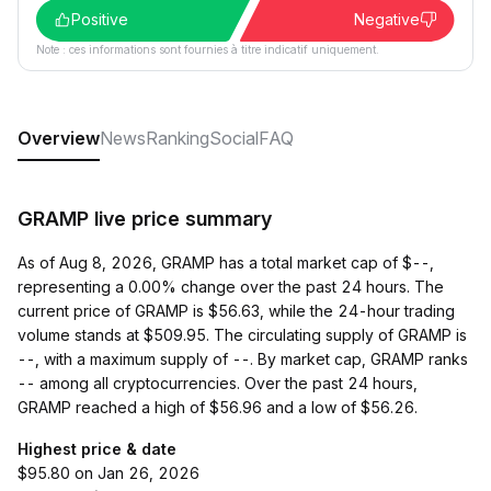
Positive
Negative
Note : ces informations sont fournies à titre indicatif uniquement.
Overview
News
Ranking
Social
FAQ
GRAMP live price summary
As of Aug 8, 2026, GRAMP has a total market cap of $--,
representing a 0.00% change over the past 24 hours. The
current price of GRAMP is $56.63, while the 24-hour trading
volume stands at $509.95. The circulating supply of GRAMP is
--, with a maximum supply of --. By market cap, GRAMP ranks
-- among all cryptocurrencies. Over the past 24 hours,
GRAMP reached a high of $56.96 and a low of $56.26.
Highest price & date
$95.80 on Jan 26, 2026