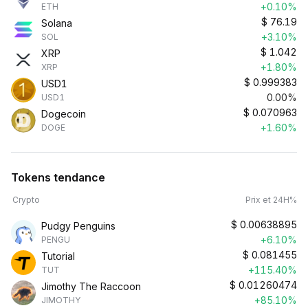
+0.10%
ETH
$
76.19
Solana
+3.10%
SOL
$
1.042
XRP
+1.80%
XRP
$
0.999383
USD1
0.00%
USD1
$
0.070963
Dogecoin
+1.60%
DOGE
Tokens tendance
Crypto
Prix et 24H%
$
0.00638895
Pudgy Penguins
+6.10%
PENGU
$
0.081455
Tutorial
+115.40%
TUT
$
0.01260474
Jimothy The Raccoon
+85.10%
JIMOTHY