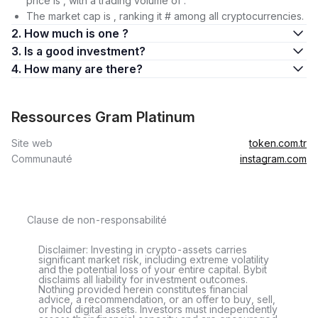
price is , with a trading volume of .
The market cap is , ranking it # among all cryptocurrencies.
2. How much is one ?
3. Is a good investment?
4. How many are there?
Ressources Gram Platinum
Site web
token.com.tr
Communauté
instagram.com
Clause de non-responsabilité
Disclaimer: Investing in crypto-assets carries
significant market risk, including extreme volatility
and the potential loss of your entire capital. Bybit
disclaims all liability for investment outcomes.
Nothing provided herein constitutes financial
advice, a recommendation, or an offer to buy, sell,
or hold digital assets. Investors must independently