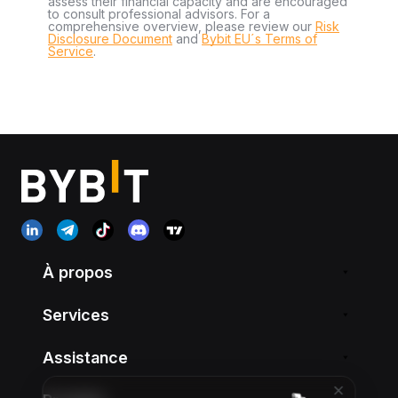
assess their financial capacity and are encouraged
to consult professional advisors. For a
comprehensive overview, please review our
Risk
Disclosure Document
and
Bybit EU´s Terms of
Service
.
À propos
Services
Assistance