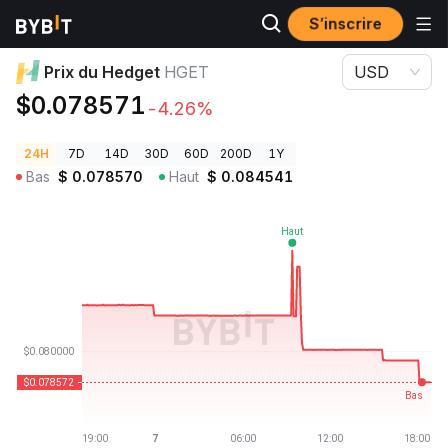
S’inscrire
Prix des cryptos
Prix du Hedget HGET
Prix du Hedget
HGET
USD
$0.078571
-4.26%
24H
7D
14D
30D
60D
200D
1Y
Bas
$
0.078570
Haut
$
0.084541