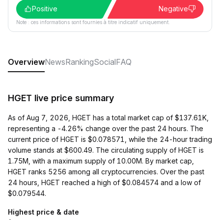
Positive
Negative
Note : ces informations sont fournies à titre indicatif uniquement.
Overview
News
Ranking
Social
FAQ
HGET live price summary
As of Aug 7, 2026, HGET has a total market cap of $137.61K,
representing a -4.26% change over the past 24 hours. The
current price of HGET is $0.078571, while the 24-hour trading
volume stands at $600.49. The circulating supply of HGET is
1.75M, with a maximum supply of 10.00M. By market cap,
HGET ranks 5256 among all cryptocurrencies. Over the past
24 hours, HGET reached a high of $0.084574 and a low of
$0.079544.
Highest price & date