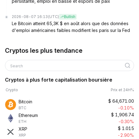
persistante, emploi en baisse et espoirs de paix
2026-08-07 16:13
(UTC)
Bullish
Le Bitcoin atteint 65,3K $ en août alors que des données
d'emploi américaines faibles modifient les paris sur la Fed
Cryptos les plus tendance
Search
Cryptos à plus forte capitalisation boursière
Crypto
Prix et 24H%
$
64,671.00
Bitcoin
-0.10%
BTC
$
1,906.74
Ethereum
-0.30%
ETH
$
1.015
XRP
-2.90%
XRP