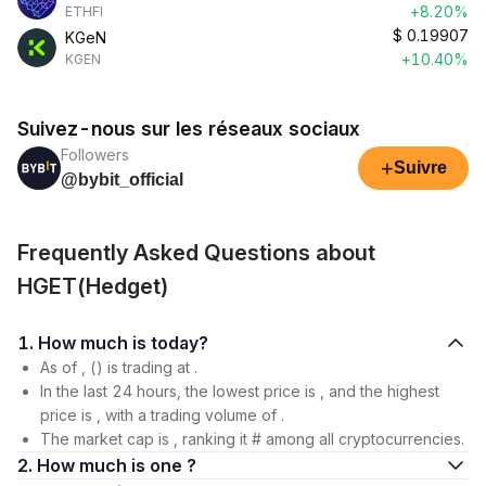
+8.20%
ETHFI
$
0.19907
KGeN
+10.40%
KGEN
Suivez-nous sur les réseaux sociaux
Followers
+
Suivre
@bybit_official
Frequently Asked Questions about
HGET(Hedget)
1. How much is today?
As of , () is trading at .
In the last 24 hours, the lowest price is , and the highest
price is , with a trading volume of .
The market cap is , ranking it # among all cryptocurrencies.
2. How much is one ?