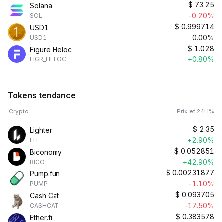
$
73.25
Solana
-0.20%
SOL
$
0.999714
USD1
0.00%
USD1
$
1.028
Figure Heloc
+0.80%
FIGR_HELOC
Tokens tendance
Crypto
Prix et 24H%
$
2.35
Lighter
+2.90%
LIT
$
0.052851
Biconomy
+42.90%
BICO
$
0.00231877
Pump.fun
-1.10%
PUMP
$
0.093705
Cash Cat
-17.50%
CASHCAT
$
0.383578
Ether.fi