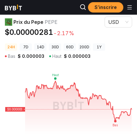
S’inscrire
Prix des cryptos
Prix du Pepe PEPE
Prix du Pepe
PEPE
USD
$0.00000281
-2.17%
24H
7D
14D
30D
60D
200D
1Y
Bas
$
0.000003
Haut
$
0.000003