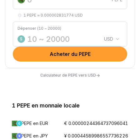
1 PEPE ≈ 0.000002831774 USD
Dépenser (10 ~ 20000)
USD
$
Acheter du PEPE
→
Calculateur de PEPE vers USD
1 PEPE en monnaie locale
PEPE en EUR
€ 0.00000244364737096041
PEPE en JPY
¥ 0.00044589986557736226