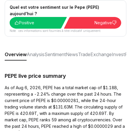
Quel est votre sentiment sur le Pepe (PEPE)
aujourd’hui ?
Positive
Negative
Note : ces informations sont fournies à titre indicatif uniquement.
Overview
Analysis
Sentiment
News
Trade
Exchange
Invest
Ra
PEPE live price summary
As of Aug 6, 2026, PEPE has a total market cap of $1.18B,
representing a -2.24% change over the past 24 hours. The
current price of PEPE is $0.00000281, while the 24-hour
trading volume stands at $131.63M. The circulating supply of
PEPE is 420.69T, with a maximum supply of 420.69T. By
market cap, PEPE ranks 59 among all cryptocurrencies. Over
the past 24 hours, PEPE reached a high of $0.0000029 and a