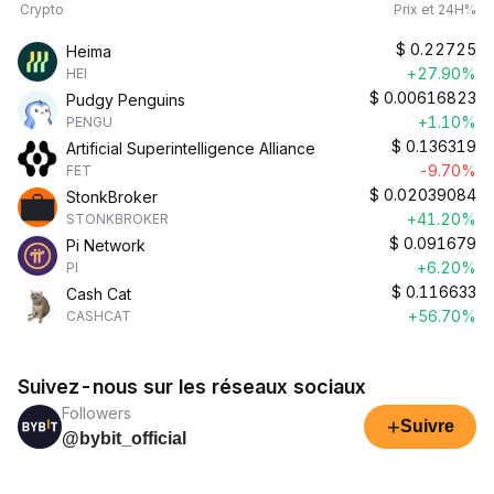
Crypto
Prix et 24H%
$
0.22725
Heima
+27.90%
HEI
$
0.00616823
Pudgy Penguins
+1.10%
PENGU
$
0.136319
Artificial Superintelligence Alliance
-9.70%
FET
$
0.02039084
StonkBroker
+41.20%
STONKBROKER
$
0.091679
Pi Network
+6.20%
PI
$
0.116633
Cash Cat
+56.70%
CASHCAT
Suivez-nous sur les réseaux sociaux
Followers
+
Suivre
@bybit_official