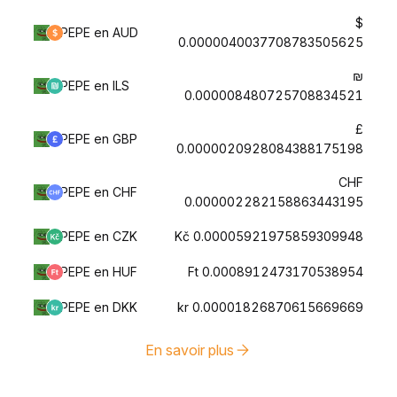
$
PEPE en AUD
0.0000040037708783505625
₪
PEPE en ILS
0.000008480725708834521
£
PEPE en GBP
0.0000020928084388175198
CHF
PEPE en CHF
0.000002282158863443195
PEPE en CZK
Kč 0.00005921975859309948
PEPE en HUF
Ft 0.0008912473170538954
PEPE en DKK
kr 0.00001826870615669669
En savoir plus