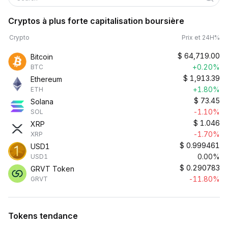
Cryptos à plus forte capitalisation boursière
Crypto
Prix et 24H%
$
64,719.00
Bitcoin
+0.20%
BTC
$
1,913.39
Ethereum
+1.80%
ETH
$
73.45
Solana
-1.10%
SOL
$
1.046
XRP
-1.70%
XRP
$
0.999461
USD1
0.00%
USD1
$
0.290783
GRVT Token
-11.80%
GRVT
Tokens tendance