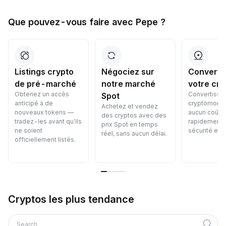
Que pouvez-vous faire avec Pepe ?
Listings crypto
Négociez sur
Converti
de pré-marché
notre marché
votre cry
Obtenez un accès
Convertisse
Spot
anticipé à de
cryptomonna
Achetez et vendez
nouveaux tokens —
aucun coût 
des cryptos avec des
tradez-les avant qu’ils
rapidement, 
prix Spot en temps
ne soient
sécurité et f
réel, sans aucun délai.
officiellement listés.
Cryptos les plus tendance
Search