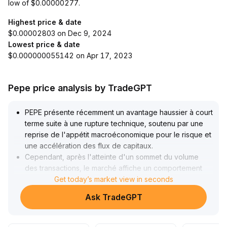
low of $0.00000277.
Highest price & date
$0.00002803 on Dec 9, 2024
Lowest price & date
$0.000000055142 on Apr 17, 2023
Pepe price analysis by TradeGPT
PEPE présente récemment un avantage haussier à court
terme suite à une rupture technique, soutenu par une
reprise de l'appétit macroéconomique pour le risque et
une accélération des flux de capitaux
.
Cependant, après l'atteinte d'un sommet du volume
des transactions, le marché affiche un comportement
de prise de profits et de prudence
Get today’s market view in seconds
.
Il est prévu que le prix oscille dans la zone de 0
.
Ask TradeGPT
00000285–0
.
00000295 à court terme
.
Étant donné que PEPE manque d'applications