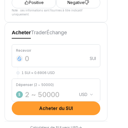
Positive
Negative
Note : ces informations sont fournies à titre indicatif
uniquement.
Trader
Échange
Acheter
Recevoir
SUI
1 SUI ≈ 0.6906 USD
Dépenser (2 ~ 50000)
USD
$
Acheter du SUI
→
Calculateur de SUI vers USD