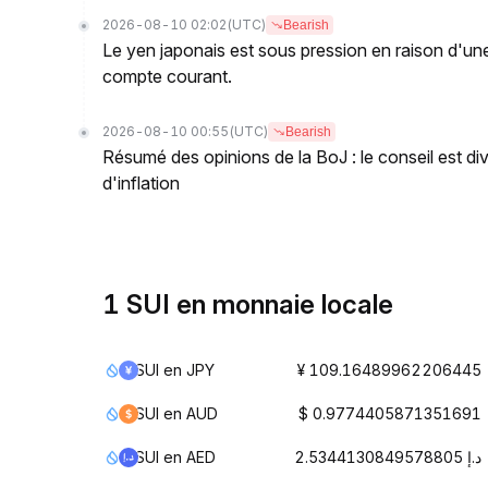
2026-08-10 02:02
(UTC)
Bearish
Le yen japonais est sous pression en raison d'une 
compte courant.
2026-08-10 00:55
(UTC)
Bearish
Résumé des opinions de la BoJ : le conseil est di
d'inflation
1 SUI en monnaie locale
SUI en JPY
¥ 109.16489962206445
SUI en AUD
$ 0.9774405871351691
SUI en AED
د.إ 2.5344130849578805