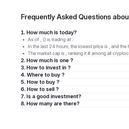
Frequently Asked Questions abou
1. How much is today?
As of , () is trading at .
In the last 24 hours, the lowest price is , and the 
The market cap is , ranking it # among all cryptoc
2. How much is one ?
3. How to invest in ?
4. Where to buy ?
5. How to buy ?
6. How to sell ?
7. Is a good investment?
8. How many are there?