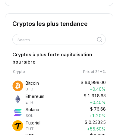
Cryptos les plus tendance
Search
Cryptos à plus forte capitalisation
boursière
Crypto
Prix et 24H%
$
64,999.00
Bitcoin
+0.40%
BTC
$
1,918.63
Ethereum
+0.40%
ETH
$
76.68
Solana
+1.20%
SOL
$
0.23325
Tutorial
+55.50%
TUT