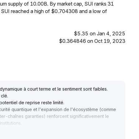
imum supply of 10.00B. By market cap, SUI ranks 31
, SUI reached a high of $0.704308 and a low of
$5.35 on Jan 4, 2025
$0.364846 on Oct 19, 2023
dynamique à court terme et le sentiment sont faibles
.
 clé
.
otentiel de reprise reste limité
.
écurité quantique et l'expansion de l'écosystème (comme
nter-chaînes garanties) renforcent significativement le
nstitutions
.
ls apporte une incertitude temporaire : surveillez
de l’équipe technique
.