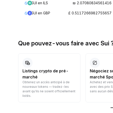
SUI en ILS
₪ 2.07080834561416
SUI en GBP
£ 0.5117266982755657
Que pouvez-vous faire avec Sui 
Listings crypto de pré-
Négociez s
marché
marché Spo
Obtenez un accès anticipé à de
Achetez et ven
nt
nouveaux tokens — tradez-les
avec des prix S
avant qu’ils ne soient officiellement
sans aucun déla
listés.