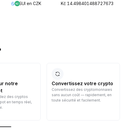
SUI en CZK
Kč 14.498401488727673
?
ur notre
Convertissez votre crypto
Convertissez des cryptomonnaies
t
sans aucun coût — rapidement, en
dez des cryptos
toute sécurité et facilement.
pot en temps réel,
p
i.
v
f