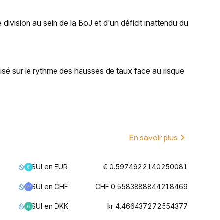
division au sein de la BoJ et d'un déficit inattendu du
visé sur le rythme des hausses de taux face au risque
En savoir plus
SUI en EUR
€ 0.5974922140250081
SUI en CHF
CHF 0.5583888844218469
SUI en DKK
kr 4.466437272554377