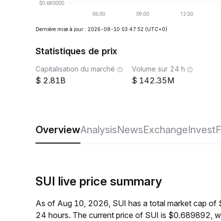
Dernière mise à jour : 2026-08-10 03:47:52
(UTC+0)
Statistiques de prix
Capitalisation du marché
Volume sur 24 h
2.81B
142.35M
Overview
Analysis
News
Exchange
Invest
SUI live price summary
As of Aug 10, 2026, SUI has a total market cap of
24 hours. The current price of SUI is $0.689892, 