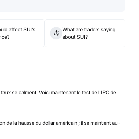
ntes sur rebond, gestion rigoureuse de la position
.
 de la sécurité ; un franchissement des 0,75 $ pourra
uld affect SUI’s
What are traders saying
rice?
about SUI?
 taux se calment. Voici maintenant le test de l'IPC de
on de la hausse du dollar américain ; il se maintient au-