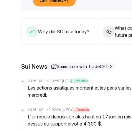
Ask TradeGPT
Court terme : privilégiez les achats sur repli et ve
Long terme : suivez les progrès de l’écosystème et
justifier d’augmenter progressivement l’exposition
.
What co
Why did SUI rise today?
future p
Sui News
Summarize with TradeGPT
2026-08-10 02:53
(UTC)
Bullish
Les actions asiatiques montent et les paris sur les
mercredi.
2026-08-10 02:29
(UTC)
Bearish
L'or recule depuis son plus haut du 17 juin en rais
dessus du support pivot à 4 300 $.