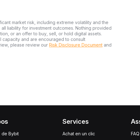
ficant market risk, including extreme volatility and the
ms all liability for investment outcomes. Nothing provided
n, or an offer to buy, sell, or hold digital assets.
al capacity and are encouraged to consult
view, please review our
Risk Disclosure Document
and
pos
Services
As
 de Bybit
Achat en un clic
FAQ