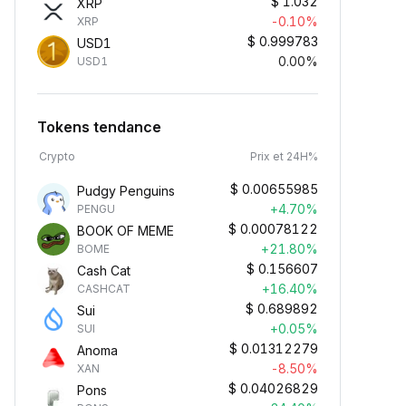
$
1.032
XRP
-0.10%
XRP
$
0.999783
USD1
0.00%
USD1
Tokens tendance
Crypto
Prix et 24H%
$
0.00655985
Pudgy Penguins
+4.70%
PENGU
$
0.00078122
BOOK OF MEME
+21.80%
BOME
$
0.156607
Cash Cat
+16.40%
CASHCAT
$
0.689892
Sui
+0.05%
SUI
$
0.01312279
Anoma
-8.50%
XAN
$
0.04026829
Pons