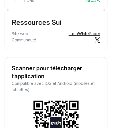
+34.40%
PONS
Ressources Sui
Site web
sui.io
WhitePaper
Communauté
Scanner pour télécharger
l’application
Gagnez des cryptos
Compatible avec iOS et Android (mobiles et
passivement
tablettes)
Gagnez des récompenses
assives : déposez simplement
os fonds et regardez-les
ructifier.