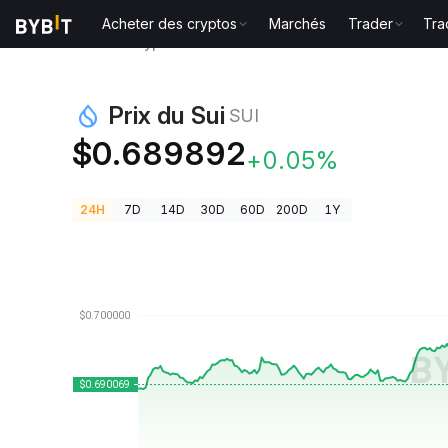
Acheter des cryptos
Marchés
Trader
Tra
Prix des cryptos
Prix du Sui SUI
Prix du Sui
SUI
$0.689892
+0.05%
24H
7D
14D
30D
60D
200D
1Y