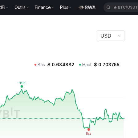
🔥
BTC/USD
dFi
Outils
Finance
Plus
🔥
XAUT/US
USD
Bas
$
0.684882
Haut
$
0.703755