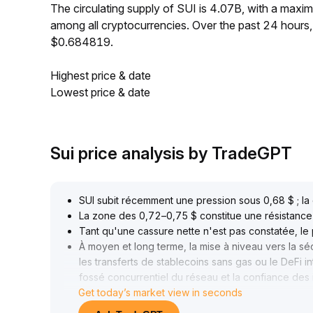
The circulating supply of SUI is 4.07B, with a max
among all cryptocurrencies. Over the past 24 hours
$0.684819.
Highest price & date
Lowest price & date
Sui price analysis by TradeGPT
SUI subit récemment une pression sous 0,68 $ ; la 
La zone des 0,72–0,75 $ constitue une résistance
Tant qu'une cassure nette n'est pas constatée, le p
À moyen et long terme, la mise à niveau vers la s
les transferts de stablecoins sans gas ou le DeFi i
fossé concurrentiel du réseau et la confiance des i
Get today’s market view in seconds
Cependant, la perte de talents techniques essentie
l'évolution de la gouvernance et le renforcement 