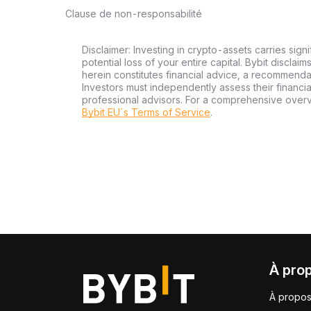
Clause de non-responsabilité
Disclaimer: Investing in crypto-assets carries signi
potential loss of your entire capital. Bybit disclai
herein constitutes financial advice, a recommendatio
Investors must independently assess their financi
professional advisors. For a comprehensive over
Bybit EU´s Terms of Service
.
À pro
À propos