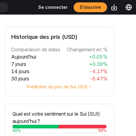
T
S’inscrire
Se connecter
DT
Historique des prix (USD)
Comparaison de dates
Changement en %
Aujourd’hui
+0.05%
7 jours
+0.39%
14 jours
-4.17%
30 jours
-6.47%
Prédiction du prix de Sui (SUI)
Quel est votre sentiment sur le Sui (SUI)
aujourd’hui ?
50
%
50
%