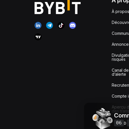
À pro
À propos
Découvr
Communa
Annonce
Divulgat
risques
Canal de
d’alerte
Recrute
Compte i
Aperçu de
des tran
Comm
06
D