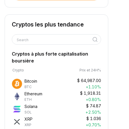
Cryptos les plus tendance
Search
Cryptos à plus forte capitalisation
boursière
Crypto
Prix et 24H%
$
64,987.00
Bitcoin
+1.10%
BTC
$
1,918.31
Ethereum
+0.80%
ETH
$
74.87
Solana
+2.50%
SOL
$
1.036
XRP
+0.70%
XRP