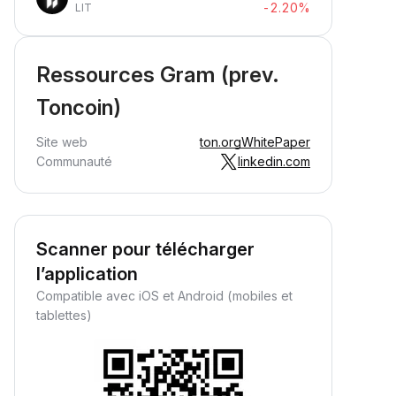
-2.20%
LIT
Ressources Gram (prev.
Toncoin)
Site web
ton.org
WhitePaper
Communauté
linkedin.com
Scanner pour télécharger
l’application
Compatible avec iOS et Android (mobiles et
tablettes)