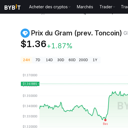
Acheter des cryptos
Marchés
Trader
Tra
Prix des cryptos
Prix du Gram (prev. Toncoin) GRAM
Prix du Gram (prev. Toncoin)
G
$1.36
+1.87%
24H
7D
14D
30D
60D
200D
1Y