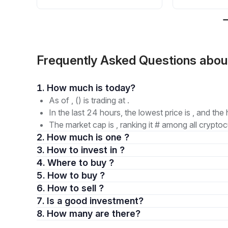
Frequently Asked Questions abo
1. How much is today?
As of , () is trading at .
In the last 24 hours, the lowest price is , and the 
The market cap is , ranking it # among all cryptoc
2. How much is one ?
3. How to invest in ?
4. Where to buy ?
5. How to buy ?
6. How to sell ?
7. Is a good investment?
8. How many are there?