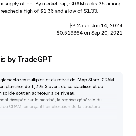
mum supply of --. By market cap, GRAM ranks 25 among
 reached a high of $1.36 and a low of $1.33.
$8.25 on Jun 14, 2024
$0.519364 on Sep 20, 2021
sis by TradeGPT
glementaires multiples et du retrait de l'App Store, GRAM
 un plancher de 1,295 $ avant de se stabiliser et de
n solide soutien acheteur à ce niveau
.
ment dissipée sur le marché, la reprise générale du
d du GRAM, amorçant l'amélioration de la structure
itions dans la zone 1,38–1,40 $
.
ait retester la résistance des 1,45 $
.
d'achat sur corrections et de contrôler strictement les