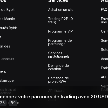
pos
Services
As
 de Bybit
Achat en un clic
FAQ
ez Mantle
Trading P2P (0
Envo
frais)
une 
utés Bybit
Programme VIP
Cent
s
Programme de
Sui
parrainage
ion des
Reto
Services
institutionnels
 lanceurs
Aca
Demande de
Frai
cotation
ment
API
Demande de
slamique
projet RWA
Véri
s frais et
l’au
API fiscale
sactions
encez votre parcours de trading avec 20 US
Audit
23
59
H
M