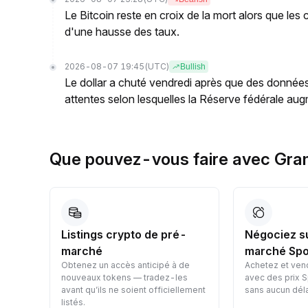
Le Bitcoin reste en croix de la mort alors que les
d'une hausse des taux.
2026-08-07 19:45
(UTC)
Bullish
Le dollar a chuté vendredi après que des données
attentes selon lesquelles la Réserve fédérale augm
Que pouvez-vous faire avec Gram
Listings crypto de pré-
Négociez s
marché
marché Spo
Obtenez un accès anticipé à de
Achetez et ven
nt
nouveaux tokens — tradez-les
avec des prix S
avant qu’ils ne soient officiellement
sans aucun déla
listés.