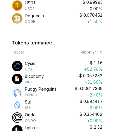
$
0.99993
USD1
0.00%
USD1
$
0.070451
Dogecoin
+1.50%
DOGE
Tokens tendance
Crypto
Prix et 24H%
$
1.16
Cysic
+52.70%
CYS
$
0.057232
Biconomy
+31.80%
BICO
$
0.00617369
Pudgy Penguins
+2.40%
PENGU
Gagnez des cryptos
$
0.694417
Sui
passivement
+2.90%
SUI
Gagnez des récompenses
$
0.354462
Ondo
assives : déposez simplement
+0.90%
ONDO
os fonds et regardez-les
$
2.32
Lighter
ructifier.