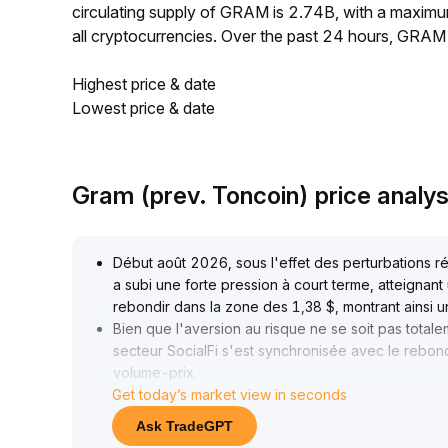
circulating supply of GRAM is 2.74B, with a maxi
all cryptocurrencies. Over the past 24 hours, GRAM
Highest price & date
Lowest price & date
Gram (prev. Toncoin) price analy
Début août 2026, sous l'effet des perturbations ré
a subi une forte pression à court terme, atteignant
rebondir dans la zone des 1,38 $, montrant ainsi u
Bien que l'aversion au risque ne se soit pas totale
secteur SocialFi s'est synchronisée avec le rebon
volume-prix
.
Get today’s market view in seconds
Nous recommandons de surveiller la force des pos
Si les volumes continuent d'augmenter, GRAM pourr
Ask TradeGPT
À court terme, il convient d'adopter une stratégie 