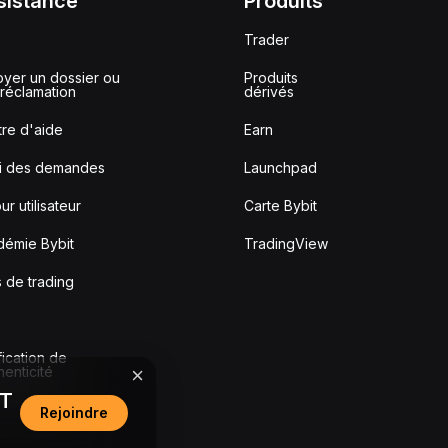
sistance
Produits
Trader
yer un dossier ou
Produits
réclamation
dérivés
re d'aide
Earn
vi des demandes
Launchpad
ur utilisateur
Carte Bybit
démie Bybit
TradingView
s de trading
fication de
thenticité
DT
Rejoindre