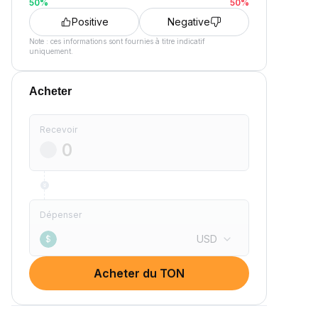
50
%
50
%
Positive
Negative
Note : ces informations sont fournies à titre indicatif
uniquement.
Acheter
Recevoir
Dépenser
USD
$
Acheter du TON