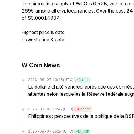
The circulating supply of WCO is 6.52B, with a ma
2695 among all cryptocurrencies. Over the past 2
of $0.00014987.
Highest price & date
Lowest price & date
W Coin News
2026-08-07 19:45
(UTC)
Bullish
Le dollar a chuté vendredi après que des données
attentes selon lesquelles la Réserve fédérale augm
2026-08-07 19:42
(UTC)
Bearish
Philippines : perspectives de la politique de la 
2026-08-07 19:24
(UTC)
Bullish