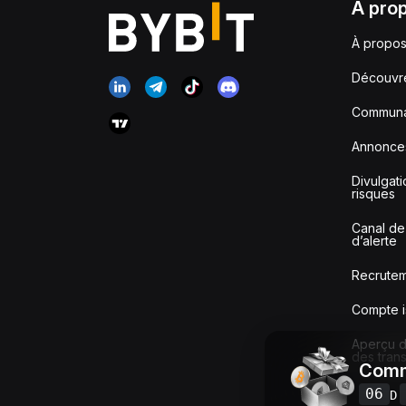
À pro
À propos
Découvr
Communa
Annonce
Divulgat
risques
Canal de
d’alerte
Recrute
Compte i
Aperçu de
des tran
Comm
06
D