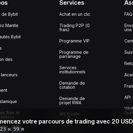
pos
Services
As
 de Bybit
Achat en un clic
FAQ
ez Mantle
Trading P2P (0
Envo
frais)
une 
utés Bybit
Programme VIP
Cent
s
Programme de
Sui
parrainage
ion des
Reto
Services
institutionnels
 lanceurs
Aca
Demande de
Frai
cotation
ment
API
Demande de
slamique
projet RWA
Véri
s frais et
l’au
API fiscale
sactions
encez votre parcours de trading avec 20 US
Audit
23
59
H
M