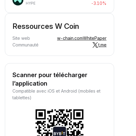
-3.10%
HYPE
Ressources W Coin
Site web
w-chain.com
WhitePaper
Communauté
t.me
Scanner pour télécharger
l’application
Compatible avec iOS et Android (mobiles et
tablettes)