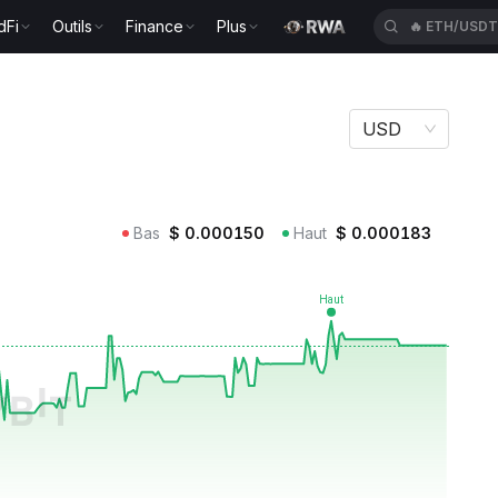
dFi
Outils
Finance
Plus
🔥
ETH/USD
USD
Bas
$
0.000150
Haut
$
0.000183