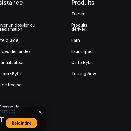
sistance
Produits
Trader
yer un dossier ou
Produits
réclamation
dérivés
re d'aide
Earn
vi des demandes
Launchpad
ur utilisateur
Carte Bybit
démie Bybit
TradingView
s de trading
fication de
thenticité
DT
Rejoindre