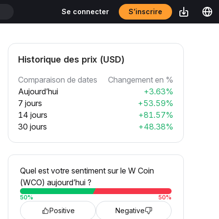
S’inscrire
Se connecter
T
Historique des prix (USD)
Comparaison de dates
Changement en %
Aujourd’hui
+3.63%
7 jours
+53.59%
14 jours
+81.57%
30 jours
+48.38%
Quel est votre sentiment sur le W Coin
(WCO) aujourd’hui ?
50
%
50
%
Positive
Negative