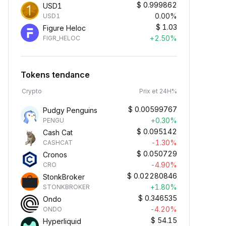
$
0.999862
USD1
0.00%
USD1
$
1.03
Figure Heloc
+2.50%
FIGR_HELOC
Tokens tendance
Crypto
Prix et 24H%
$
0.00599767
Pudgy Penguins
+0.30%
PENGU
$
0.095142
Cash Cat
-1.30%
CASHCAT
$
0.050729
Cronos
-4.90%
CRO
$
0.02280846
StonkBroker
+1.80%
STONKBROKER
$
0.346535
Ondo
-4.20%
ONDO
$
54.15
Hyperliquid