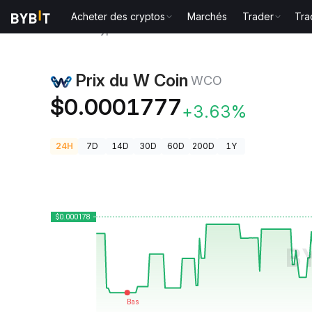
Acheter des cryptos
Marchés
Trader
Tra
Prix des cryptos
Prix du W Coin WCO
Prix du W Coin
WCO
$0.0001777
+3.63%
24H
7D
14D
30D
60D
200D
1Y