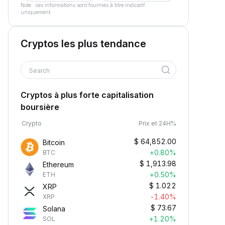
Note : ces informations sont fournies à titre indicatif
uniquement.
Cryptos les plus tendance
Search
Cryptos à plus forte capitalisation
boursière
Crypto
Prix et 24H%
$
64,852.00
Bitcoin
+0.80%
BTC
$
1,913.98
Ethereum
+0.50%
ETH
$
1.022
XRP
-1.40%
XRP
$
73.67
Solana
+1.20%
SOL