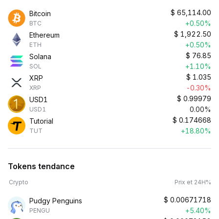
$
65,114.00
Bitcoin
+0.50%
BTC
$
1,922.50
Ethereum
+0.50%
ETH
$
76.85
Solana
+1.10%
SOL
$
1.035
XRP
-0.30%
XRP
$
0.99979
USD1
0.00%
USD1
$
0.174668
Tutorial
+18.80%
TUT
Tokens tendance
Crypto
Prix et 24H%
$
0.00671718
Pudgy Penguins
+5.40%
PENGU