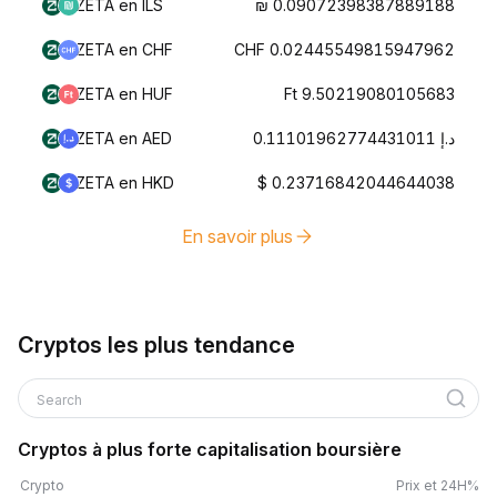
ZETA en ILS
₪ 0.09072398387889188
ZETA en CHF
CHF 0.02445549815947962
ZETA en HUF
Ft 9.50219080105683
ZETA en AED
د.إ 0.11101962774431011
ZETA en HKD
$ 0.23716842044644038
En savoir plus
Cryptos les plus tendance
Search
Cryptos à plus forte capitalisation boursière
Crypto
Prix et 24H%