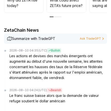
Why did ZETA rise
What could affect
What are t
n'envisager un renforcement qu'après un
today?
ZETA’s future price?
saying abo
franchissement décisif des 0,0310
.
ZetaChain News
Summarize with TradeGPT
Ask TradeGPT
2026-08-10 04:35
(UTC)
Bullish
Les actions et devises des marchés émergents ont
augmenté au début d'une nouvelle semaine, les attentes
concernant les hausses des taux de la Réserve fédérale
s'étant atténuées après le rapport sur l'emploi américain,
étonnamment faible, de vendredi.
2026-08-10 04:24
(UTC)
Bearish
Le franc suisse baisse alors que la demande de valeur
refuge soutient le dollar américain