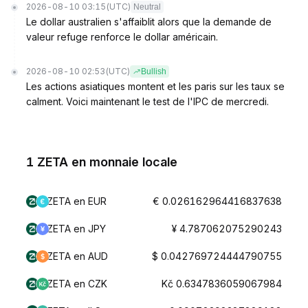
2026-08-10 03:15
(UTC)
Neutral
Le dollar australien s'affaiblit alors que la demande de
valeur refuge renforce le dollar américain.
2026-08-10 02:53
(UTC)
Bullish
Les actions asiatiques montent et les paris sur les taux se
calment. Voici maintenant le test de l'IPC de mercredi.
1 ZETA en monnaie locale
ZETA en EUR
€ 0.026162964416837638
ZETA en JPY
¥ 4.787062075290243
ZETA en AUD
$ 0.042769724444790755
ZETA en CZK
Kč 0.6347836059067984