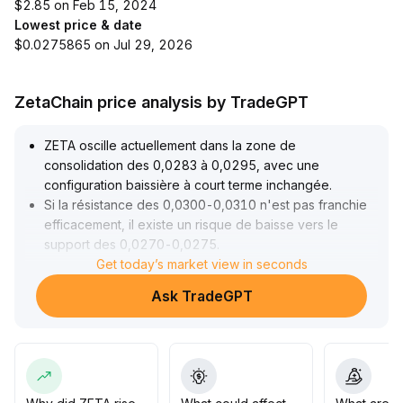
$2.85 on Feb 15, 2024
Lowest price & date
$0.0275865 on Jul 29, 2026
ZetaChain price analysis by TradeGPT
ZETA oscille actuellement dans la zone de
consolidation des 0,0283 à 0,0295, avec une
configuration baissière à court terme inchangée
.
Si la résistance des 0,0300-0,0310 n'est pas franchie
efficacement, il existe un risque de baisse vers le
support des 0,0270-0,0275
.
L’apaisement géopolitique et la reprise de l’appétit pour
Get today’s market view in seconds
le risque sur le marché offrent des opportunités de
Ask TradeGPT
rebond, mais le volume réel des transactions ne s’est
pas encore significativement amplifié
.
Il est recommandé à moyen et court terme de surveiller
les données NFP américaines et l'évolution de la
réglementation, de maintenir une stratégie défensive,
de réduire l'exposition lors des hausses, et de