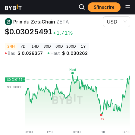
S’inscrire
Prix des cryptos
Prix du ZetaChain ZETA
Prix du ZetaChain
ZETA
USD
$0.03025491
+1.71%
24H
7D
14D
30D
60D
200D
1Y
Bas
$
0.029357
Haut
$
0.030262