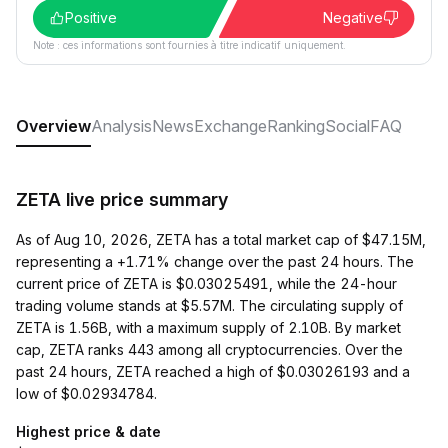
Positive
Negative
Note : ces informations sont fournies à titre indicatif uniquement.
Overview
Analysis
News
Exchange
Ranking
Social
FAQ
ZETA live price summary
As of Aug 10, 2026, ZETA has a total market cap of $47.15M,
representing a +1.71% change over the past 24 hours. The
current price of ZETA is $0.03025491, while the 24-hour
trading volume stands at $5.57M. The circulating supply of
ZETA is 1.56B, with a maximum supply of 2.10B. By market
cap, ZETA ranks 443 among all cryptocurrencies. Over the
past 24 hours, ZETA reached a high of $0.03026193 and a
low of $0.02934784.
Highest price & date