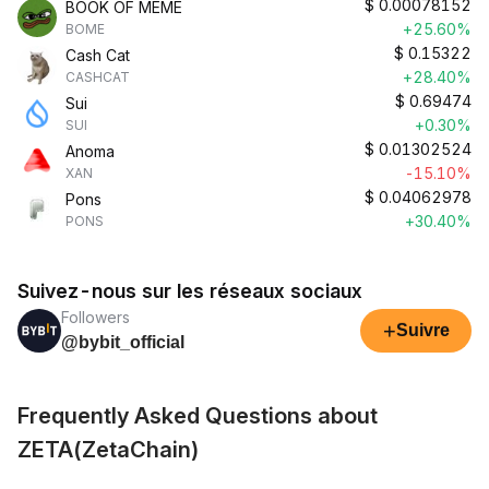
$
0.00078152
BOOK OF MEME
+25.60%
BOME
$
0.15322
Cash Cat
+28.40%
CASHCAT
$
0.69474
Sui
+0.30%
SUI
$
0.01302524
Anoma
-15.10%
XAN
$
0.04062978
Pons
+30.40%
PONS
Suivez-nous sur les réseaux sociaux
Followers
+
Suivre
@bybit_official
Frequently Asked Questions about
ZETA(ZetaChain)