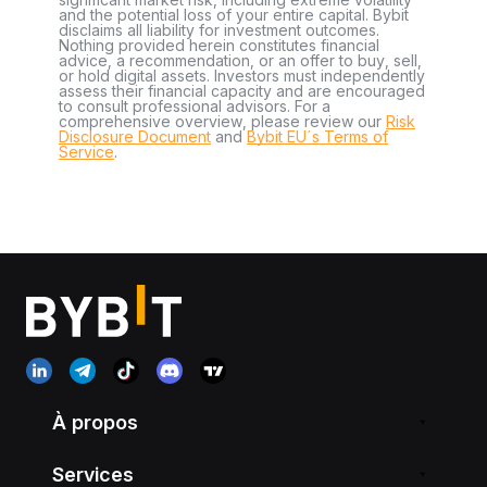
and the potential loss of your entire capital. Bybit
disclaims all liability for investment outcomes.
Nothing provided herein constitutes financial
advice, a recommendation, or an offer to buy, sell,
or hold digital assets. Investors must independently
assess their financial capacity and are encouraged
to consult professional advisors. For a
comprehensive overview, please review our
Risk
Disclosure Document
and
Bybit EU´s Terms of
Service
.
À propos
Services