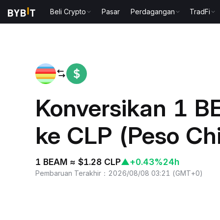
Beli Crypto
Pasar
Perdagangan
TradFi
Beranda
BEAM to CLP
Konversikan 1 
ke CLP (Peso Chi
1 BEAM ≈ $1.28 CLP
▲
+0.43%
24h
Pembaruan Terakhir
：
2026/08/08 03:21
(
GMT+0
)