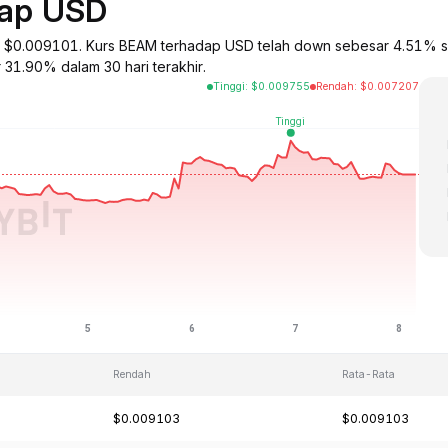
dap USD
a $0.009101. Kurs BEAM terhadap USD telah down sebesar 4.51% s
 31.90% dalam 30 hari terakhir.
Tinggi
:
$
0.009755
Rendah
:
$
0.007207
Rendah
Rata-Rata
$0.009103
$0.009103