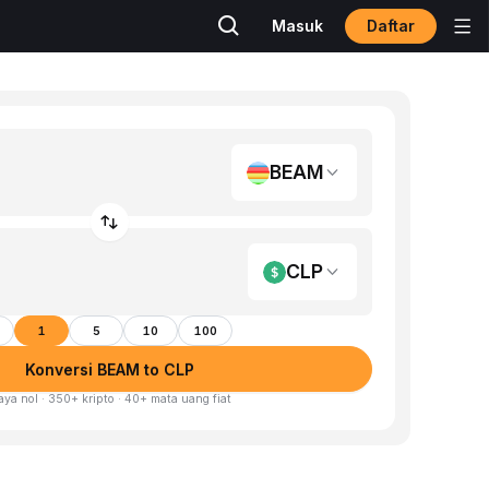
Daftar
Masuk
BEAM
CLP
1
5
10
100
Konversi BEAM to CLP
aya nol · 350+ kripto · 40+ mata uang fiat