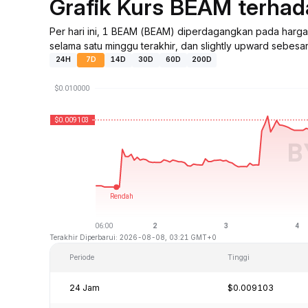
Grafik Kurs BEAM terha
Per hari ini, 1 BEAM (BEAM) diperdagangkan pada harg
selama satu minggu terakhir, dan slightly upward sebesar
24H
7D
14D
30D
60D
200D
Terakhir Diperbarui: 2026-08-08, 03:21 GMT+0
Periode
Tinggi
24 Jam
$0.009103