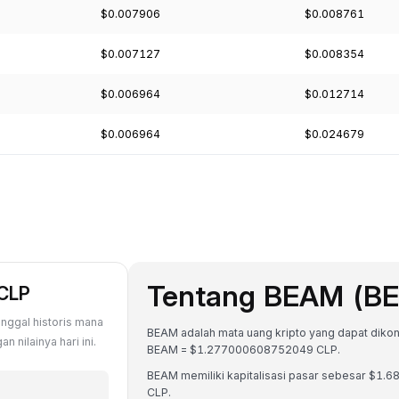
$0.007906
$0.008761
$0.007127
$0.008354
$0.006964
$0.012714
$0.006964
$0.024679
Tentang BEAM (B
 CLP
nggal historis mana
BEAM adalah mata uang kripto yang dapat dikonver
 nilainya hari ini.
BEAM = $1.277000608752049 CLP.
BEAM memiliki kapitalisasi pasar sebesar $1
CLP.