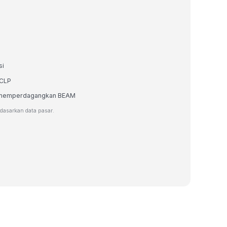
si
 CLP
tau memperdagangkan BEAM
rdasarkan data pasar.