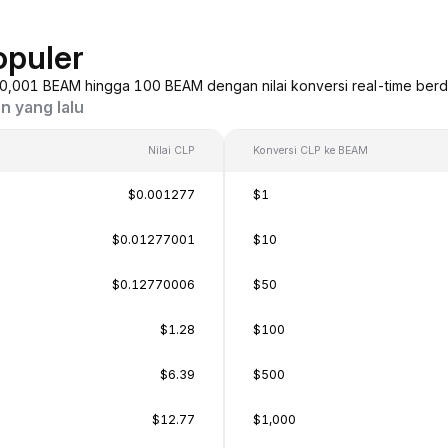
opuler
i 0,001 BEAM hingga 100 BEAM dengan nilai konversi real-time berd
n yang lalu
Nilai CLP
Konversi CLP ke BEAM
$0.001277
$1
$0.01277001
$10
$0.12770006
$50
$1.28
$100
$6.39
$500
$12.77
$1,000