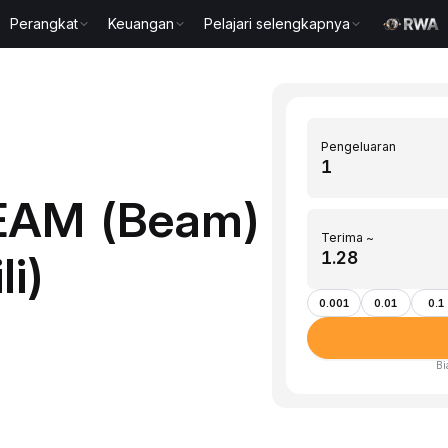
Perangkat
Keuangan
Pelajari selengkapnya
Pengeluaran
BEAM (Beam)
Terima ~
li)
0.001
0.01
0.1
Bi