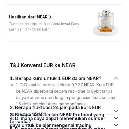
Hasilkan dari NEAR
Tumbuhkan kepemilikan Anda lewat Easy
Earn dan On-Chain Earn.
T&J Konversi EUR ke NEAR
1. Berapa kurs untuk 1 EUR dalam NEAR?
1 EUR saat ini bernilai sekitar 0.727 NEAR. Kurs EUR
ke NEAR diperbarui secara real-time di Bybit tanpa
biaya konversi dan dengan penguncian kurs selama
15 detik setelah Anda mengonfirmasi.
2. Berapa fluktuasi 24 jam pada kurs EUR
terhadap NEAR?
3. Berapa total jumlah NEAR Protocol yang
4. Di mana saya dapat menemukan sumber
tersedia?
daya untuk belajar mengenai trading
5. Di mana saya dapat menemukan sumber