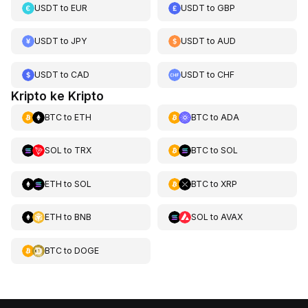
USDT
to
EUR
USDT
to
GBP
USDT
to
JPY
USDT
to
AUD
USDT
to
CAD
USDT
to
CHF
Kripto ke Kripto
BTC
to
ETH
BTC
to
ADA
SOL
to
TRX
BTC
to
SOL
ETH
to
SOL
BTC
to
XRP
ETH
to
BNB
SOL
to
AVAX
BTC
to
DOGE