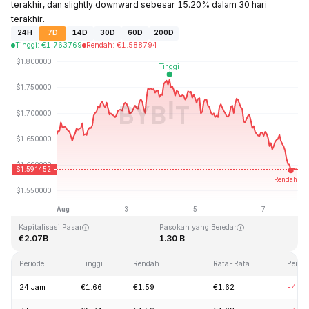
terakhir, dan slightly downward sebesar 15.20% dalam 30 hari
terakhir.
24H
7D
14D
30D
60D
200D
Tinggi
:
€
1.763769
Rendah
:
€
1.588794
Terakhir Diperbarui: 2026-08-07, 22:51 GMT+0
Rekor Tertinggi (ATH)
Rendah Sepanjang Waktu (ATL)
€20.44
€0.526762
Kapitalisasi Pasar
Pasokan yang Beredar
€2.07B
1.30 B
Periode
Tinggi
Rendah
Rata-Rata
Perub
24 Jam
€1.66
€1.59
€1.62
-4.1