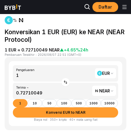
Daftar
Beranda
EUR to NEAR
Konversikan 1 EUR (EUR) ke NEAR (NEAR
Protocol)
1 EUR ≈ 0.72710049 NEAR
▲
+4.65%
24h
Pembaruan Terakhir
：
2026/08/07 22:51
(
GMT+0
)
Pengeluaran
EUR
Terima ~
NEAR
1
10
50
100
500
1000
10000
Konversi EUR to NEAR
Biaya nol · 350+ kripto · 40+ mata uang fiat