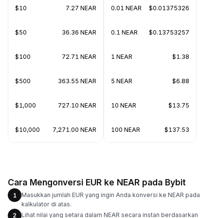
$10
7.27 NEAR
0.01 NEAR
$0.01375326
$50
36.36 NEAR
0.1 NEAR
$0.13753257
$100
72.71 NEAR
1 NEAR
$1.38
$500
363.55 NEAR
5 NEAR
$6.88
$1,000
727.10 NEAR
10 NEAR
$13.75
$10,000
7,271.00 NEAR
100 NEAR
$137.53
Cara Mengonversi EUR ke NEAR pada Bybit
Masukkan jumlah EUR yang ingin Anda konversi ke NEAR pada
1
kalkulator di atas.
Lihat nilai yang setara dalam NEAR secara instan berdasarkan
2