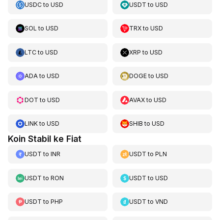
USDC
to
USD
USDT
to
USD
SOL
to
USD
TRX
to
USD
LTC
to
USD
XRP
to
USD
ADA
to
USD
DOGE
to
USD
DOT
to
USD
AVAX
to
USD
LINK
to
USD
SHIB
to
USD
Koin Stabil ke Fiat
USDT
to
INR
USDT
to
PLN
USDT
to
RON
USDT
to
USD
USDT
to
PHP
USDT
to
VND