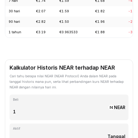
7 hari
€1.74
€1.59
€1.68
-4.0
30 hari
€2.07
€1.59
€1.82
-15.
90 hari
€2.82
€1.50
€1.96
-26.
1 tahun
€3.19
€0.963533
€1.88
-39.
Kalkulator Historis NEAR terhadap NEAR
Cari tahu berapa nilai NEAR (NEAR Protocol) Anda dalam NEAR pada
tanggal historis mana pun, serta lihat perbandingan kurs NEAR terhadap
NEAR dengan nilainya hari ini.
Beli
NEAR
Aktif
Tanggal