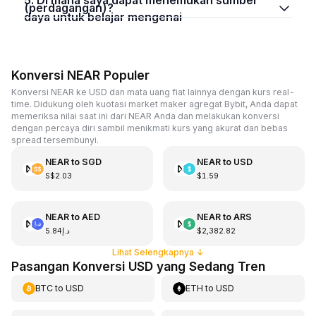
(perdagangan)?
daya untuk belajar mengenai
Konversi NEAR Populer
Konversi NEAR ke USD dan mata uang fiat lainnya dengan kurs real-
time. Didukung oleh kuotasi market maker agregat Bybit, Anda dapat
memeriksa nilai saat ini dari NEAR Anda dan melakukan konversi
dengan percaya diri sambil menikmati kurs yang akurat dan bebas
spread tersembunyi.
NEAR
to
SGD
NEAR
to
USD
S$2.03
$1.59
NEAR
to
AED
NEAR
to
ARS
د.إ5.84
$2,382.82
Lihat Selengkapnya
↓
Pasangan Konversi USD yang Sedang Tren
BTC
to
USD
ETH
to
USD