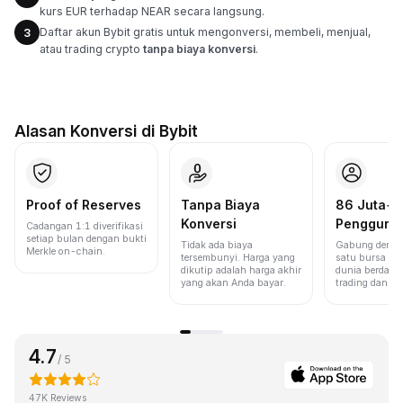
kurs EUR terhadap NEAR secara langsung.
Daftar akun Bybit gratis untuk mengonversi, membeli, menjual,
3
atau trading crypto
tanpa biaya konversi
.
Alasan Konversi di Bybit
Proof of Reserves
Tanpa Biaya
86 Juta+
Konversi
Pengguna
Cadangan 1:1 diverifikasi
setiap bulan dengan bukti
Tidak ada biaya
Gabung denga
Merkle on-chain.
tersembunyi. Harga yang
satu bursa ter
dikutip adalah harga akhir
dunia berdasa
yang akan Anda bayar.
trading dan lik
4.7
/ 5
47K Reviews