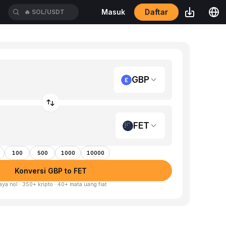
Daftar
Masuk
🔥
SOL/USDT
GBP
FET
100
500
1000
10000
Konversi GBP to FET
aya nol · 350+ kripto · 40+ mata uang fiat