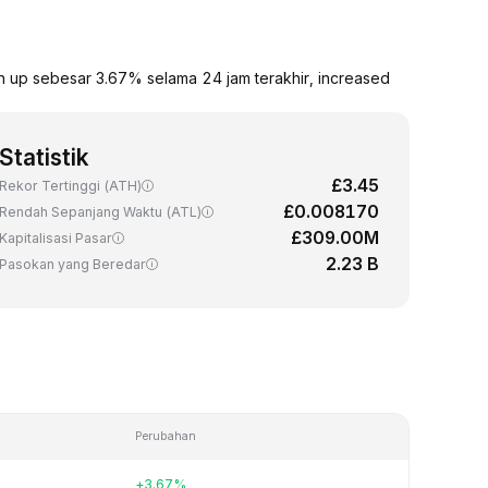
lah up sebesar 3.67% selama 24 jam terakhir, increased
Statistik
£3.45
Rekor Tertinggi (ATH)
£0.008170
Rendah Sepanjang Waktu (ATL)
£309.00M
Kapitalisasi Pasar
2.23 B
Pasokan yang Beredar
Perubahan
+3.67%