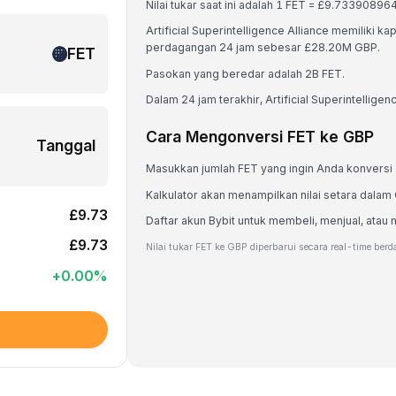
Nilai tukar saat ini adalah 1 FET = £9.733908
Artificial Superintelligence Alliance memiliki 
perdagangan 24 jam sebesar £28.20M GBP.
FET
Pasokan yang beredar adalah 2B FET.
Dalam 24 jam terakhir, Artificial Superintelligen
Cara Mengonversi FET ke GBP
Tanggal
Masukkan jumlah FET yang ingin Anda konversi
Kalkulator akan menampilkan nilai setara dalam
£9.73
Daftar akun Bybit untuk membeli, menjual, at
£9.73
Nilai tukar FET ke GBP diperbarui secara real-time ber
+
0.00
%