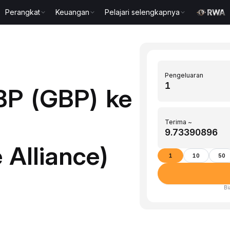
Perangkat
Keuangan
Pelajari selengkapnya
Pengeluaran
BP (GBP) ke
Terima ~
 Alliance)
1
10
50
Bi