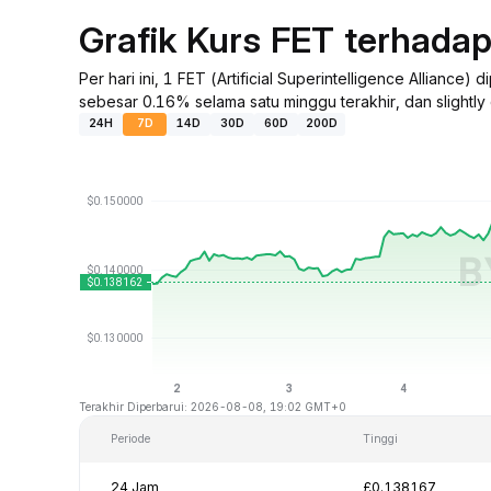
Grafik Kurs FET terhada
Per hari ini, 1 FET (Artificial Superintelligence Allia
sebesar 0.16% selama satu minggu terakhir, dan slightl
24H
7D
14D
30D
60D
200D
Terakhir Diperbarui: 2026-08-08, 19:02 GMT+0
Periode
Tinggi
24 Jam
£0.138167