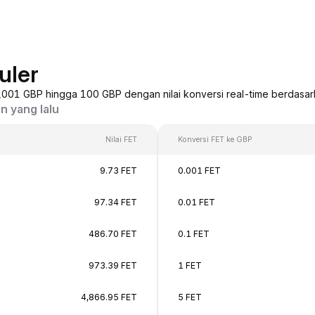
uler
 0,001 GBP hingga 100 GBP dengan nilai konversi real-time berdasar
n yang lalu
Nilai FET
Konversi FET ke GBP
9.73 FET
0.001 FET
97.34 FET
0.01 FET
486.70 FET
0.1 FET
973.39 FET
1 FET
4,866.95 FET
5 FET