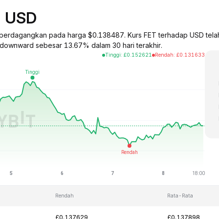
p USD
nce) diperdagangkan pada harga $0.138487. Kurs FET terhadap USD te
y downward sebesar 13.67% dalam 30 hari terakhir.
Tinggi
:
£
0.152621
Rendah
:
£
0.131633
Rendah
Rata-Rata
£0.137629
£0.137898