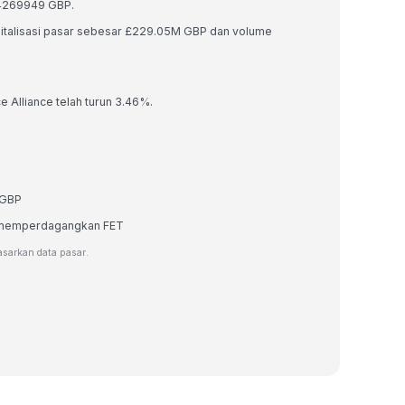
964269949 GBP.
kapitalisasi pasar sebesar £229.05M GBP dan volume
ce Alliance telah turun 3.46%.
 GBP
au memperdagangkan FET
dasarkan data pasar.