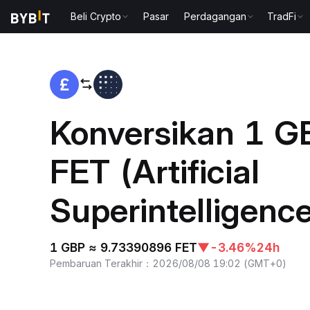
Beli Crypto
Pasar
Perdagangan
TradFi
Beranda
GBP to FET
Konversikan 1 G
FET (Artificial
Superintelligence
1 GBP ≈ 9.73390896 FET
▼
-3.46%
24h
Pembaruan Terakhir
：
2026/08/08 19:02
(
GMT+0
)