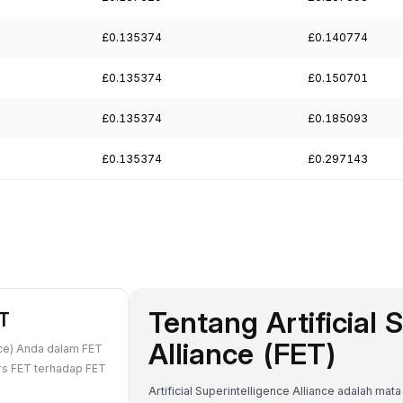
£0.135374
£0.140774
£0.135374
£0.150701
£0.135374
£0.185093
£0.135374
£0.297143
Tentang Artificial 
ET
Alliance (FET)
ance) Anda dalam FET
urs FET terhadap FET
Artificial Superintelligence Alliance adalah mat