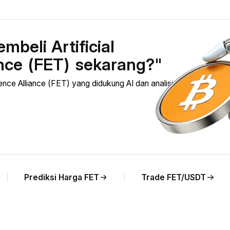
beli Artificial
ance (FET) sekarang?"
ence Alliance (FET) yang didukung AI dan analisis harga FET
Prediksi Harga FET
Trade FET/USDT