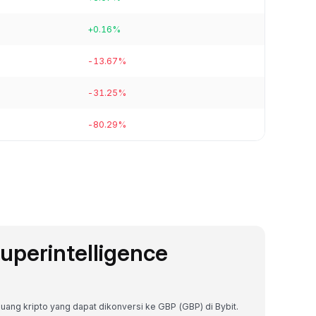
+0.16%
-13.67%
-31.25%
-80.29%
Superintelligence
a uang kripto yang dapat dikonversi ke GBP (GBP) di Bybit.