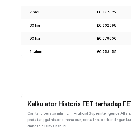
7 hari
£0.147022
30 hari
£0.162398
90 hari
£0.279000
1 tahun
£0.753455
Kalkulator Historis FET terhadap F
Cari tahu berapa nilai FET (Artificial Superintelligence Alli
pada tanggal historis mana pun, serta lihat perbandingan k
dengan nilainya hari ini.