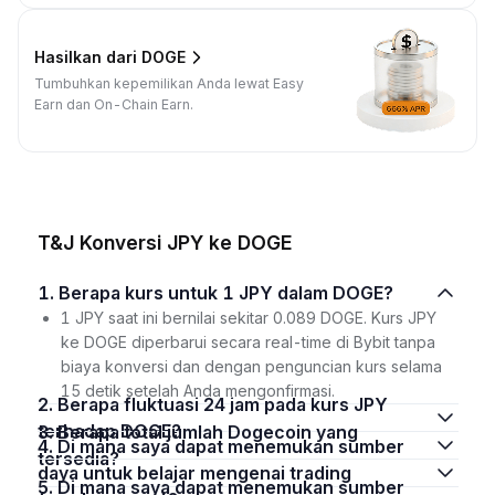
Hasilkan dari DOGE
Tumbuhkan kepemilikan Anda lewat Easy
Earn dan On-Chain Earn.
T&J Konversi JPY ke DOGE
1. Berapa kurs untuk 1 JPY dalam DOGE?
1 JPY saat ini bernilai sekitar 0.089 DOGE. Kurs JPY
ke DOGE diperbarui secara real-time di Bybit tanpa
biaya konversi dan dengan penguncian kurs selama
15 detik setelah Anda mengonfirmasi.
2. Berapa fluktuasi 24 jam pada kurs JPY
terhadap DOGE?
3. Berapa total jumlah Dogecoin yang
4. Di mana saya dapat menemukan sumber
tersedia?
daya untuk belajar mengenai trading
5. Di mana saya dapat menemukan sumber