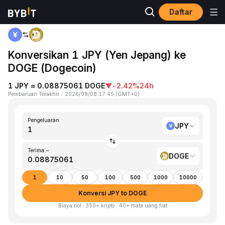
Daftar
Beranda
JPY to DOGE
Konversikan 1 JPY (Yen Jepang) ke
DOGE (Dogecoin)
1 JPY ≈ 0.08875061 DOGE
▼
-2.42%
24h
Pembaruan Terakhir
：
2026/08/08 17:45
(
GMT+0
)
Pengeluaran
JPY
Terima ~
DOGE
1
10
50
100
500
1000
10000
Konversi JPY to DOGE
Biaya nol · 350+ kripto · 40+ mata uang fiat