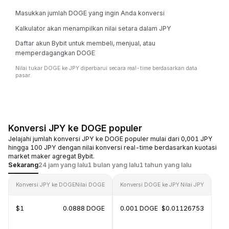
Masukkan jumlah DOGE yang ingin Anda konversi
Kalkulator akan menampilkan nilai setara dalam JPY
Daftar akun Bybit untuk membeli, menjual, atau
memperdagangkan DOGE
Nilai tukar DOGE ke JPY diperbarui secara real-time berdasarkan data
pasar.
Konversi JPY ke DOGE populer
Jelajahi jumlah konversi JPY ke DOGE populer mulai dari 0,001 JPY
hingga 100 JPY dengan nilai konversi real-time berdasarkan kuotasi
market maker agregat Bybit.
Sekarang
24 jam yang lalu
1 bulan yang lalu
1 tahun yang lalu
Konversi JPY ke DOGE
Nilai DOGE
Konversi DOGE ke JPY
Nilai JPY
$1
0.0888 DOGE
0.001 DOGE
$0.01126753