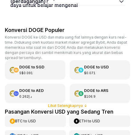
(perdagangan)?
daya untuk belajar mengenai
Konversi DOGE Populer
Konversi DOGE ke USD dan mata uang fiat lainnya dengan kurs real-
time. Didukung oleh kuotasi market maker agregat Bybit, Anda dapat
memeriksa nilai saat ini dari DOGE Anda dan melakukan konversi
dengan percaya diri sambil menikmati kurs yang akurat dan bebas
spread tersembunyi.
DOGE
to
SGD
DOGE
to
USD
S$0.091
$0.071
DOGE
to
AED
DOGE
to
ARS
د.إ0.262
$106.9
Lihat Selengkapnya
↓
Pasangan Konversi USD yang Sedang Tren
BTC
to
USD
ETH
to
USD