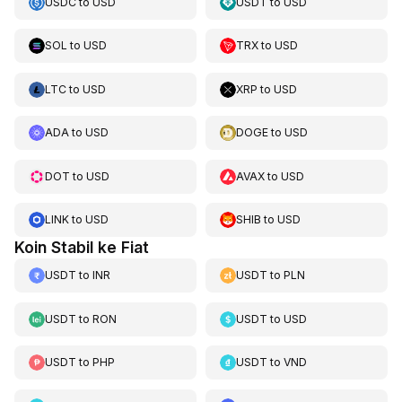
USDC
to
USD
USDT
to
USD
SOL
to
USD
TRX
to
USD
LTC
to
USD
XRP
to
USD
ADA
to
USD
DOGE
to
USD
DOT
to
USD
AVAX
to
USD
LINK
to
USD
SHIB
to
USD
Koin Stabil ke Fiat
USDT
to
INR
USDT
to
PLN
USDT
to
RON
USDT
to
USD
USDT
to
PHP
USDT
to
VND