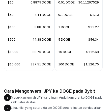
$10
0.8875 DOGE
0.01 DOGE
$0.11267529
$50
4.44 DOGE
0.1 DOGE
$1.13
$100
8.88 DOGE
1 DOGE
$11.27
$500
44.38 DOGE
5 DOGE
$56.34
$1,000
88.75 DOGE
10 DOGE
$112.68
$10,000
887.51 DOGE
100 DOGE
$1,126.75
Cara Mengonversi JPY ke DOGE pada Bybit
Masukkan jumlah JPY yang ingin Anda konversi ke DOGE pada
1
kalkulator di atas.
Lihat nilai yang setara dalam DOGE secara instan berdasarkan
2