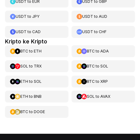
USDT
to
EUR
USDT
to
GBP
USDT
to
JPY
USDT
to
AUD
USDT
to
CAD
USDT
to
CHF
Kripto ke Kripto
BTC
to
ETH
BTC
to
ADA
SOL
to
TRX
BTC
to
SOL
ETH
to
SOL
BTC
to
XRP
ETH
to
BNB
SOL
to
AVAX
BTC
to
DOGE