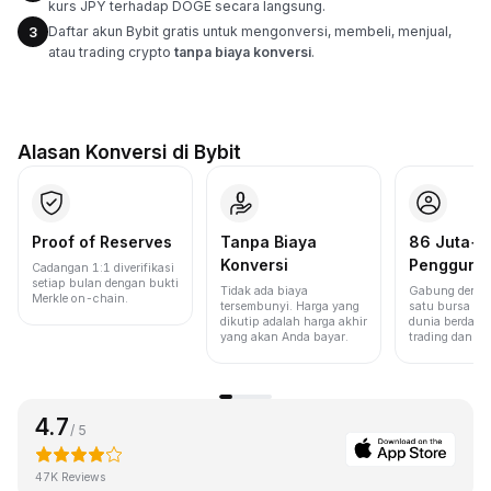
kurs JPY terhadap DOGE secara langsung.
Daftar akun Bybit gratis untuk mengonversi, membeli, menjual,
3
atau trading crypto
tanpa biaya konversi
.
Alasan Konversi di Bybit
Proof of Reserves
Tanpa Biaya
86 Juta+
Konversi
Pengguna
Cadangan 1:1 diverifikasi
setiap bulan dengan bukti
Tidak ada biaya
Gabung denga
Merkle on-chain.
tersembunyi. Harga yang
satu bursa ter
dikutip adalah harga akhir
dunia berdasa
yang akan Anda bayar.
trading dan lik
4.7
/ 5
47K Reviews