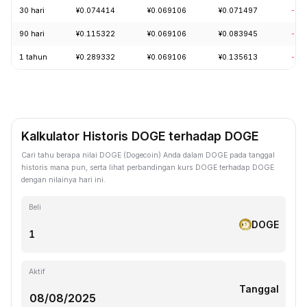
30 hari
¥0.074414
¥0.069106
¥0.071497
-1.
90 hari
¥0.115322
¥0.069106
¥0.083945
-15
1 tahun
¥0.289332
¥0.069106
¥0.135613
-68
Kalkulator Historis DOGE terhadap DOGE
Cari tahu berapa nilai DOGE (Dogecoin) Anda dalam DOGE pada tanggal
historis mana pun, serta lihat perbandingan kurs DOGE terhadap DOGE
dengan nilainya hari ini.
Beli
DOGE
Aktif
Tanggal