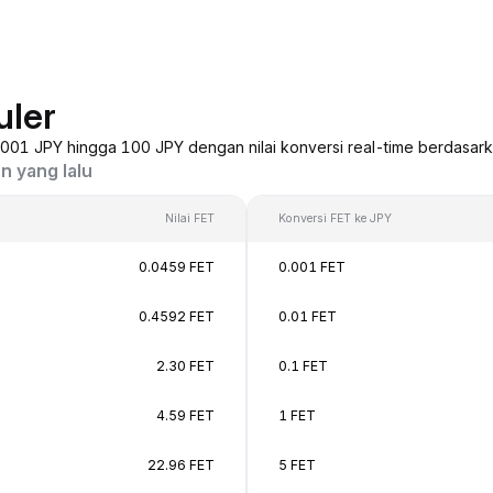
uler
0,001 JPY hingga 100 JPY dengan nilai konversi real-time berdasark
n yang lalu
Nilai FET
Konversi FET ke JPY
0.0459 FET
0.001 FET
0.4592 FET
0.01 FET
2.30 FET
0.1 FET
4.59 FET
1 FET
22.96 FET
5 FET