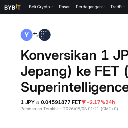
Beli Crypto
Pasar
Perdagangan
TradFi
Beranda
JPY to FET
Konversikan 1 J
Jepang) ke FET (A
Superintelligence
1 JPY ≈ 0.04591877 FET
▼
-2.17%
24h
Pembaruan Terakhir
：
2026/08/08 01:21
(
GMT+0
)