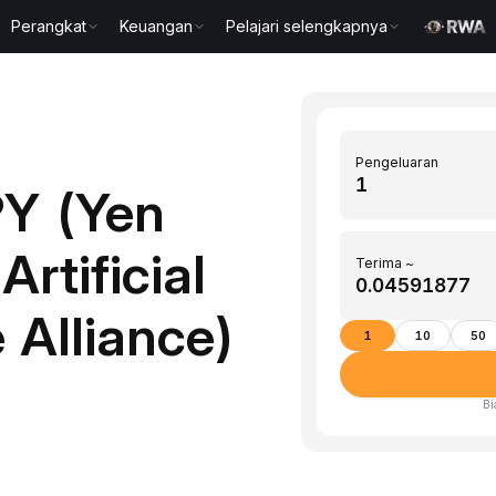
Perangkat
Keuangan
Pelajari selengkapnya
Pengeluaran
PY (Yen
rtificial
Terima ~
 Alliance)
1
10
50
Bi