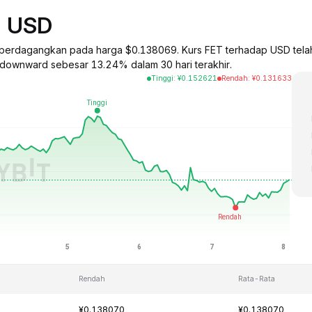
p USD
nce) diperdagangkan pada harga $0.138069. Kurs FET terhadap USD te
y downward sebesar 13.24% dalam 30 hari terakhir.
Tinggi
:
¥
0.152621
Rendah
:
¥
0.131633
Rendah
Rata-Rata
¥0.138070
¥0.138070