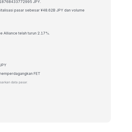
045918768433772995 JPY.
kapitalisasi pasar sebesar ¥48.62B JPY dan volume
ce Alliance telah turun 2.17%.
 JPY
au memperdagangkan FET
asarkan data pasar.