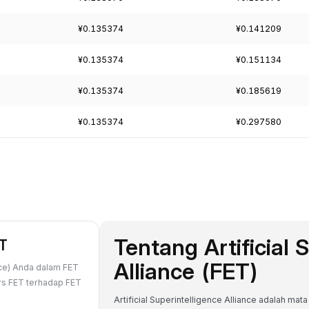
¥0.135374
¥0.141209
¥0.135374
¥0.151134
¥0.135374
¥0.185619
¥0.135374
¥0.297580
Tentang Artificial 
ET
Alliance (FET)
ance) Anda dalam FET
urs FET terhadap FET
Artificial Superintelligence Alliance adalah ma