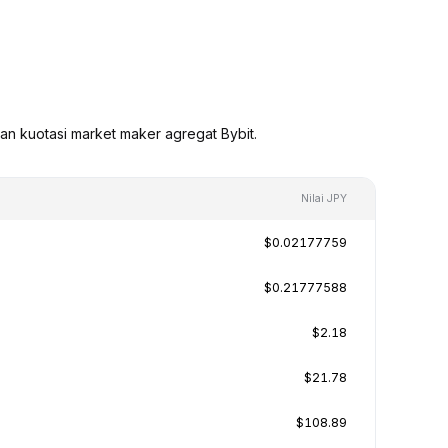
an kuotasi market maker agregat Bybit.
Nilai JPY
$0.02177759
$0.21777588
$2.18
$21.78
$108.89