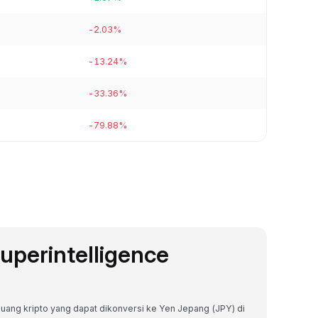
-2.03%
-13.24%
-33.36%
-79.88%
Superintelligence
ta uang kripto yang dapat dikonversi ke Yen Jepang (JPY) di