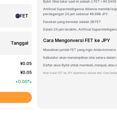
Bybit. Nilai tukar saat ini adalah 1 FET = ¥0.
Artificial Superintelligence Alliance memiliki 
perdagangan 24 jam sebesar ¥8.99B JPY.
FET
Pasokan yang beredar adalah 2B FET.
Dalam 24 jam terakhir, Artificial Superintelligen
Cara Mengonversi FET ke JPY
Tanggal
Masukkan jumlah FET yang ingin Anda konversi
Kalkulator akan menampilkan nilai setara dalam
¥0.05
Daftar akun Bybit untuk membeli, menjual, at
¥0.05
Nilai tukar FET ke JPY diperbarui secara real-time berd
+
0.00
%