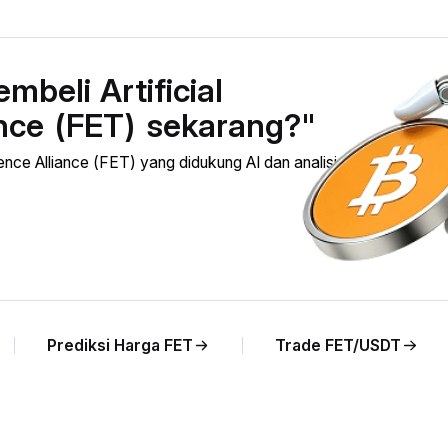
beli Artificial
ance (FET) sekarang?"
ence Alliance (FET) yang didukung AI dan analisis harga FET
Prediksi Harga FET
Trade FET/USDT