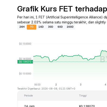
Grafik Kurs FET terhada
Per hari ini, 1 FET (Artificial Superintelligence Allia
sebesar 2.03% selama satu minggu terakhir, dan slightl
24H
7D
14D
30D
60D
200D
Terakhir Diperbarui: 2026-08-08, 01:21 GMT+0
Periode
Tinggi
24 Jam
¥0.138070