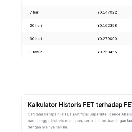
7 hari
¥0.147022
30 hari
¥0.162398
90 hari
¥0.279000
1 tahun
¥0.753455
Kalkulator Historis FET terhadap F
Cari tahu berapa nilai FET (Artificial Superintelligence Alli
pada tanggal historis mana pun, serta lihat perbandingan k
dengan nilainya hari ini.