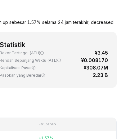
lah up sebesar 1.57% selama 24 jam terakhir, decreased
Statistik
¥3.45
Rekor Tertinggi (ATH)
¥0.008170
Rendah Sepanjang Waktu (ATL)
¥308.07M
Kapitalisasi Pasar
2.23 B
Pasokan yang Beredar
Perubahan
+1.57%