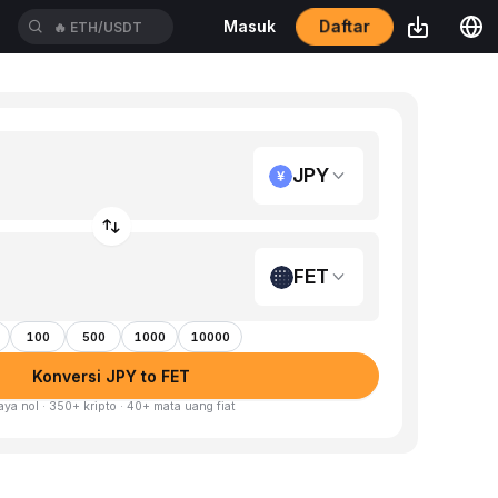
Daftar
Masuk
🔥
ETH/USDT
JPY
FET
100
500
1000
10000
Konversi JPY to FET
aya nol · 350+ kripto · 40+ mata uang fiat