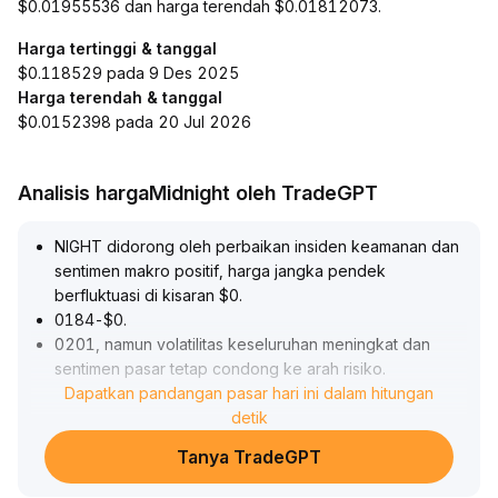
$0.01955536 dan harga terendah $0.01812073.
Harga tertinggi & tanggal
$0.118529 pada 9 Des 2025
Harga terendah & tanggal
$0.0152398 pada 20 Jul 2026
Analisis hargaMidnight oleh TradeGPT
NIGHT didorong oleh perbaikan insiden keamanan dan
sentimen makro positif, harga jangka pendek
berfluktuasi di kisaran $0
.
0184-$0
.
0201, namun volatilitas keseluruhan meningkat dan
sentimen pasar tetap condong ke arah risiko
.
Dari sisi teknikal, tekanan penurunan dan
Dapatkan pandangan pasar hari ini dalam hitungan
ketidaksepakatan antara bull dan bear terlihat jelas;
detik
support kunci di $0
.
Tanya TradeGPT
01843 dan $0
.
01756
.