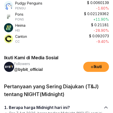
$
0.0060139
Pudgy Penguins
-1.60%
PENGU
$
0.02129362
Pons
+11.90%
PONS
$
0.21181
Heima
-28.90%
HEI
$
0.092073
Canton
-9.40%
CC
Ikuti Kami di Media Sosial
Followers
+
Ikuti
@bybit_official
Pertanyaan yang Sering Diajukan (T&J)
tentang NIGHT(Midnight)
1. Berapa harga Midnight hari ini?