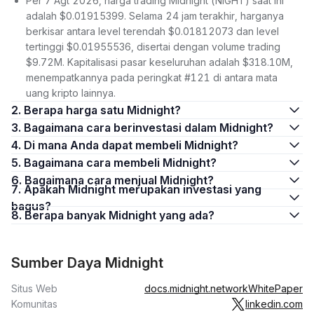
Per 7 Agt 2026, harga trading Midnight (NIGHT) saat ini
adalah $0.01915399. Selama 24 jam terakhir, harganya
berkisar antara level terendah $0.01812073 dan level
tertinggi $0.01955536, disertai dengan volume trading
$9.72M. Kapitalisasi pasar keseluruhan adalah $318.10M,
menempatkannya pada peringkat #121 di antara mata
uang kripto lainnya.
2. Berapa harga satu Midnight?
3. Bagaimana cara berinvestasi dalam Midnight?
4. Di mana Anda dapat membeli Midnight?
5. Bagaimana cara membeli Midnight?
6. Bagaimana cara menjual Midnight?
7. Apakah Midnight merupakan investasi yang
bagus?
8. Berapa banyak Midnight yang ada?
Sumber Daya Midnight
Situs Web
docs.midnight.network
WhitePaper
Komunitas
linkedin.com