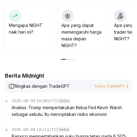
Jika tidak bisa menembus resistance $0
.
02009-$0
.
02175 secara efektif, risiko penurunan lanjutan tetap
ada
.
Mengapa NIGHT
Apa yang dapat
Apa yang d
Disarankan agar investor memperhatikan kebijakan,
naik hari ini?
memengaruhi harga
trader tent
arus dana, dan kejelasan regulasi, melakukan alokasi
masa depan
NIGHT?
secara hati-hati, serta menunggu sinyal pengetatan risk
NIGHT?
premium dan pemulihan valuasi
.
Berita Midnight
Ringkas dengan TradeGPT
Tanya TradeGPT
2026-08-06 19:38
(UTC)
Netral
Analisis: Trump memperlakukan Ketua Fed Kevin Warsh
sebagai sekutu. Itu menciptakan risiko ekonomi
2026-08-06 19:21
(UTC)
Netral
Banxico mempertahankan suku bunga tetap pada 6,50%