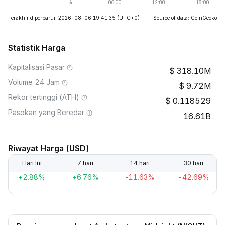
Terakhir diperbarui: 2026-08-06 19:41:35
(UTC+0)
Source of data: CoinGecko
Statistik Harga
Kapitalisasi Pasar
318.10M
Volume 24 Jam
9.72M
Rekor tertinggi (ATH)
0.118529
Pasokan yang Beredar
16.61B
Riwayat Harga (USD)
Hari Ini
7 hari
14 hari
30 hari
+2.88%
+6.76%
-11.63%
-42.69%