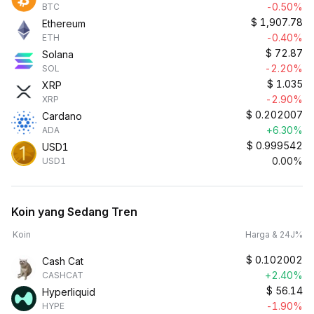
-0.50%
BTC
$
1,907.78
Ethereum
-0.40%
ETH
$
72.87
Solana
-2.20%
SOL
$
1.035
XRP
-2.90%
XRP
$
0.202007
Cardano
+6.30%
ADA
$
0.999542
USD1
0.00%
USD1
Koin yang Sedang Tren
Koin
Harga & 24J%
$
0.102002
Cash Cat
+2.40%
CASHCAT
$
56.14
Hyperliquid
-1.90%
HYPE