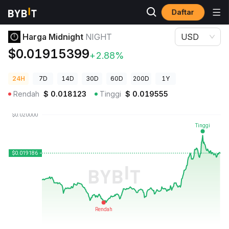
Daftar
Harga Kripto
Harga Midnight NIGHT
Harga Midnight
NIGHT
USD
$0.01915399
+2.88%
24H
7D
14D
30D
60D
200D
1Y
Rendah
$
0.018123
Tinggi
$
0.019555