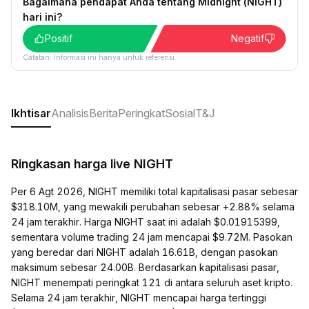
Bagaimana pendapat Anda tentang Midnight (NIGHT)
hari ini?
Positif
Negatif
Catatan: Informasi ini hanya untuk referensi.
Ikhtisar
Analisis
Berita
Peringkat
Sosial
T&J
Ringkasan harga live NIGHT
Per 6 Agt 2026, NIGHT memiliki total kapitalisasi pasar sebesar
$318.10M, yang mewakili perubahan sebesar +2.88% selama
24 jam terakhir. Harga NIGHT saat ini adalah $0.01915399,
sementara volume trading 24 jam mencapai $9.72M. Pasokan
yang beredar dari NIGHT adalah 16.61B, dengan pasokan
maksimum sebesar 24.00B. Berdasarkan kapitalisasi pasar,
NIGHT menempati peringkat 121 di antara seluruh aset kripto.
Selama 24 jam terakhir, NIGHT mencapai harga tertinggi