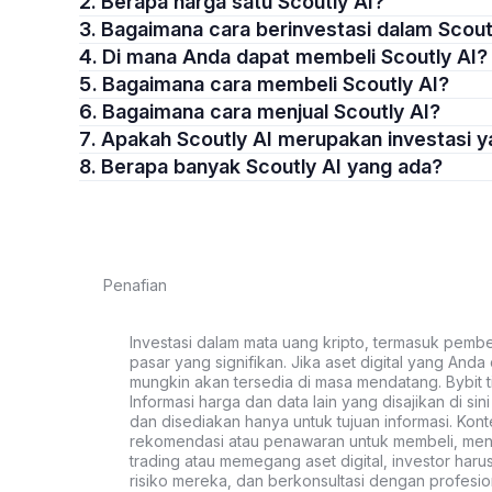
2. Berapa harga satu Scoutly AI?
3. Bagaimana cara berinvestasi dalam Scout
4. Di mana Anda dapat membeli Scoutly AI?
5. Bagaimana cara membeli Scoutly AI?
6. Bagaimana cara menjual Scoutly AI?
7. Apakah Scoutly AI merupakan investasi 
8. Berapa banyak Scoutly AI yang ada?
Penafian
Investasi dalam mata uang kripto, termasuk pembeli
pasar yang signifikan. Jika aset digital yang Anda c
mungkin akan tersedia di masa mendatang. Bybit t
Informasi harga dan data lain yang disajikan di si
dan disediakan hanya untuk tujuan informasi. Kon
rekomendasi atau penawaran untuk membeli, menju
trading atau memegang aset digital, investor haru
risiko mereka, dan berkonsultasi dengan profesio