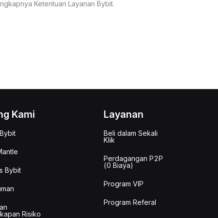
lengkapnya Ketentuan Layanan Bybit.
ng Kami
Layanan
Bybit
Beli dalam Sekali
Klik
antle
Perdagangan P2P
(0 Biaya)
s Bybit
Program VIP
uman
Program Referal
an
kapan Risiko