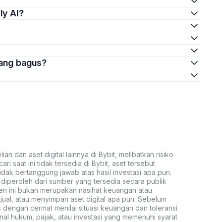
ly AI?
yang bagus?
an dan aset digital lainnya di Bybit, melibatkan risiko
ari saat ini tidak tersedia di Bybit, aset tersebut
idak bertanggung jawab atas hasil investasi apa pun.
ni diperoleh dari sumber yang tersedia secara publik
ten ini bukan merupakan nasihat keuangan atau
al, atau menyimpan aset digital apa pun. Sebelum
s dengan cermat menilai situasi keuangan dan toleransi
nal hukum, pajak, atau investasi yang memenuhi syarat