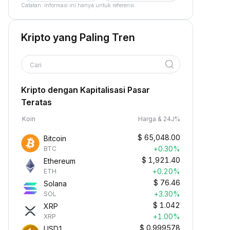
Catatan: Informasi ini hanya untuk referensi.
Kripto yang Paling Tren
Cari
Kripto dengan Kapitalisasi Pasar
Teratas
Koin
Harga & 24J%
$
65,048.00
Bitcoin
+0.30%
BTC
$
1,921.40
Ethereum
+0.20%
ETH
$
76.46
Solana
+3.30%
SOL
$
1.042
XRP
+1.00%
XRP
$
0.999578
USD1