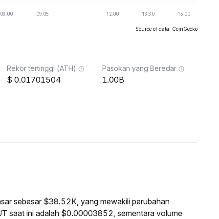
Source of data: CoinGecko
Rekor tertinggi (ATH)
Pasokan yang Beredar
0.01701504
1.00B
 pasar sebesar $38.52K, yang mewakili perubahan
UT saat ini adalah $0.00003852, sementara volume