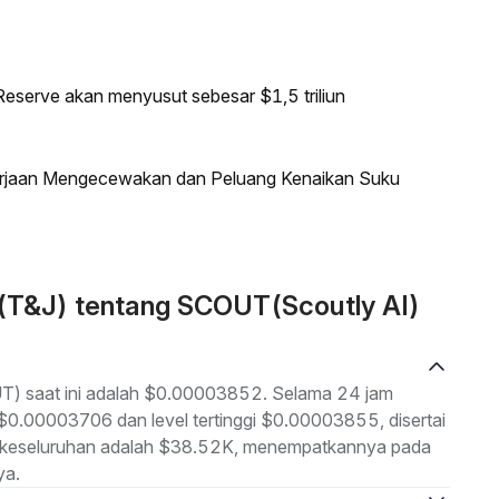
eserve akan menyusut sebesar $1,5 triliun
kerjaan Mengecewakan dan Peluang Kenaikan Suku
 (T&J) tentang SCOUT(Scoutly AI)
UT) saat ini adalah $0.00003852. Selama 24 jam
h $0.00003706 dan level tertinggi $0.00003855, disertai
ar keseluruhan adalah $38.52K, menempatkannya pada
ya.