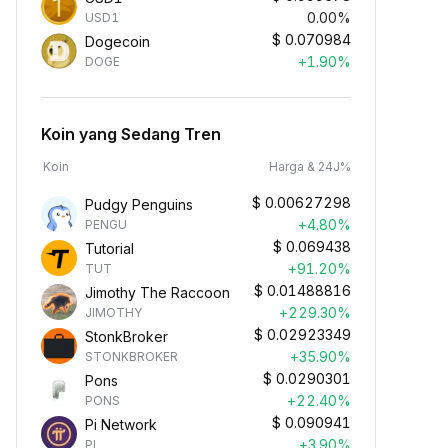
0.00%
USD1
$
0.070984
Dogecoin
+1.90%
DOGE
Koin yang Sedang Tren
Koin
Harga & 24J%
$
0.00627298
Pudgy Penguins
+4.80%
PENGU
$
0.069438
Tutorial
+91.20%
TUT
$
0.01488816
Jimothy The Raccoon
+229.30%
JIMOTHY
$
0.02923349
StonkBroker
+35.90%
STONKBROKER
$
0.0290301
Pons
+22.40%
PONS
$
0.090941
Pi Network
+3.90%
PI