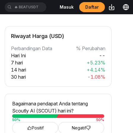
Daftar
Masuk
🔥
BEATUSDT
Riwayat Harga (USD)
Perbandingan Data
% Perubahan
Hari Ini
--
7 hari
+5.23%
14 hari
+4.14%
30 hari
-1.08%
Bagaimana pendapat Anda tentang
Scoutly AI (SCOUT) hari ini?
50
%
50
%
Positif
Negatif