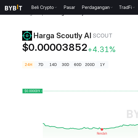
Beli Crypto
Pasar
Perdagangan
TradFi
Harga Kripto
Harga Scoutly AI SCOUT
Harga Scoutly AI
SCOUT
$0.00003852
+4.31%
24H
7D
14D
30D
60D
200D
1Y