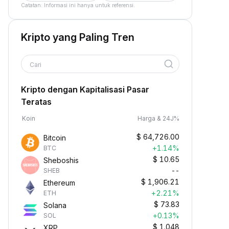
Catatan: Informasi ini hanya untuk referensi.
Kripto yang Paling Tren
Cari
Kripto dengan Kapitalisasi Pasar
Teratas
Koin
Harga & 24J%
$
64,726.00
Bitcoin
+1.14%
BTC
$
10.65
Sheboshis
--
SHEB
$
1,906.21
Ethereum
+2.21%
ETH
$
73.83
Solana
+0.13%
SOL
$
1.048
XRP