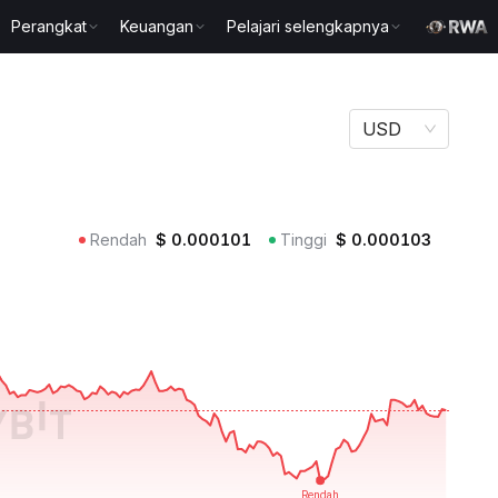
Perangkat
Keuangan
Pelajari selengkapnya
USD
Rendah
$
0.000101
Tinggi
$
0.000103