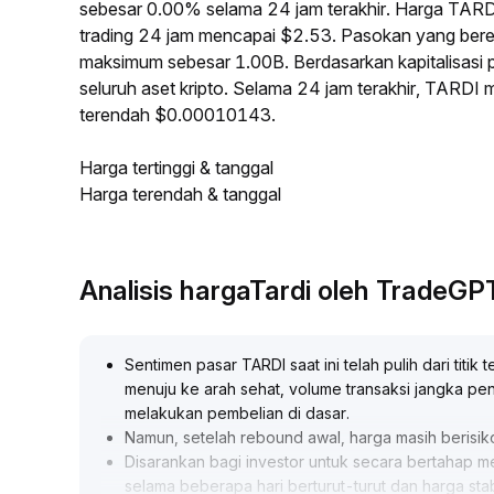
sebesar 0.00% selama 24 jam terakhir. Harga TARD
trading 24 jam mencapai $2.53. Pasokan yang ber
maksimum sebesar 1.00B. Berdasarkan kapitalisasi 
seluruh aset kripto. Selama 24 jam terakhir, TARDI
terendah $0.00010143.
Harga tertinggi & tanggal
Harga terendah & tanggal
Analisis hargaTardi oleh TradeGP
Sentimen pasar TARDI saat ini telah pulih dari tit
menuju ke arah sehat, volume transaksi jangka p
melakukan pembelian di dasar
.
Namun, setelah rebound awal, harga masih berisik
Disarankan bagi investor untuk secara bertahap 
selama beberapa hari berturut-turut dan harga sta