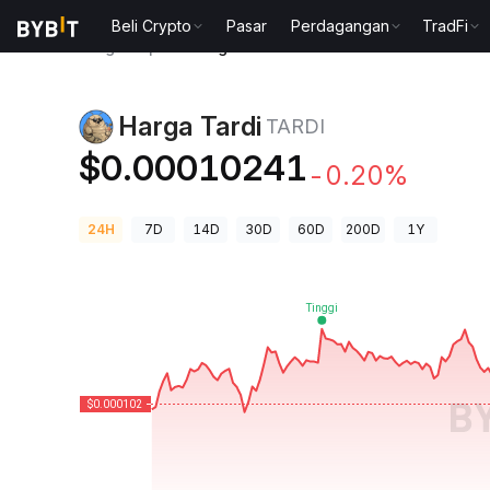
Beli Crypto
Pasar
Perdagangan
TradFi
Harga Kripto
Harga Tardi TARDI
Harga Tardi
TARDI
$0.00010241
-0.20%
24H
7D
14D
30D
60D
200D
1Y