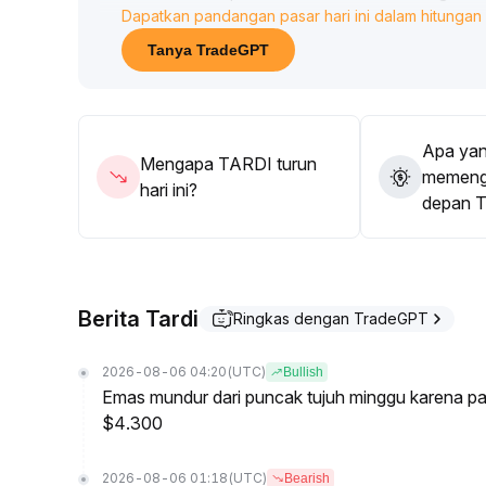
Dapatkan pandangan pasar hari ini dalam hitungan 
Struktur leverage cukup moderat, risiko likuidasi
dan rasio long-short yang bergerak bersamaan, s
Tanya TradeGPT
memicu koreksi teknikal
.
Dalam jangka menengah hingga panjang, logika ma
fundamental TARDI
.
Disarankan untuk menggunakan strategi akumulasi b
Apa yan
mengendalikan risiko koreksi jangka pendek, dan 
Mengapa TARDI turun
memenga
hari ini?
depan 
Berita Tardi
Ringkas dengan TradeGPT
2026-08-06 04:20
(UTC)
Bullish
Emas mundur dari puncak tujuh minggu karena pa
$4.300
2026-08-06 01:18
(UTC)
Bearish