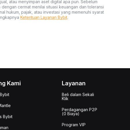
al, atau menyimpan aset digital apa pun. Sebelum
s dengan cermat menilai situasi keuangan dan toleransi
nal hukum, pajak, atau investasi yang memenuhi syarat
lengkapnya
Ketentuan Layanan Bybit
.
ng Kami
Layanan
Bybit
Beli dalam Sekali
Klik
antle
Perdagangan P2P
(0 Biaya)
s Bybit
Program VIP
uman