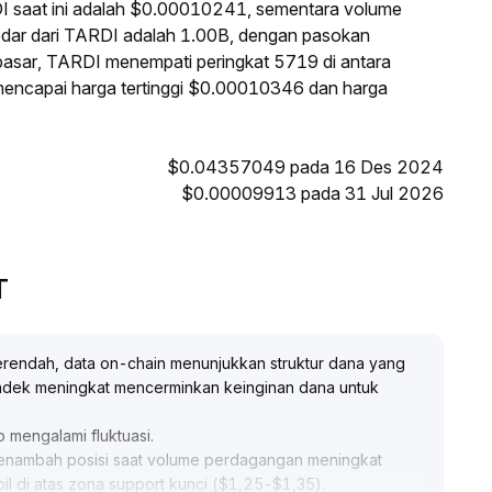
I saat ini adalah $0.00010241, sementara volume
edar dari TARDI adalah 1.00B, dengan pasokan
pasar, TARDI menempati peringkat 5719 di antara
 mencapai harga tertinggi $0.00010346 dan harga
$0.04357049 pada 16 Des 2024
$0.00009913 pada 31 Jul 2026
T
ik terendah, data on-chain menunjukkan struktur dana yang
endek meningkat mencerminkan keinginan dana untuk
o mengalami fluktuasi
.
menambah posisi saat volume perdagangan meningkat
bil di atas zona support kunci ($1,25-$1,35)
.