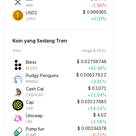
-1.56%
XRP
$
0.999365
USD1
+0.03%
USD1
Koin yang Sedang Tren
Koin
Harga & 24J%
$
0.02756746
Bless
+61.39%
BLESS
$
0.00627622
Pudgy Penguins
+3.91%
PENGU
$
0.1071
Cash Cat
+21.04%
CASHCAT
$
0.03127685
Cap
+14.24%
CAP
$
4.02
Uniswap
+1.58%
UNI
$
0.00234378
Pump.fun
-6.72%
PUMP