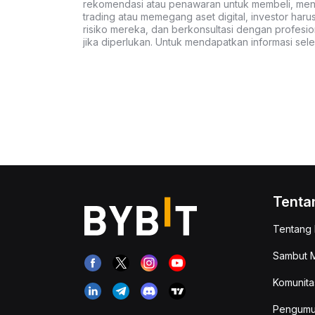
rekomendasi atau penawaran untuk membeli, menju
trading atau memegang aset digital, investor haru
risiko mereka, dan berkonsultasi dengan profesio
jika diperlukan. Untuk mendapatkan informasi se
Tenta
Tentang 
Sambut M
Komunita
Pengum