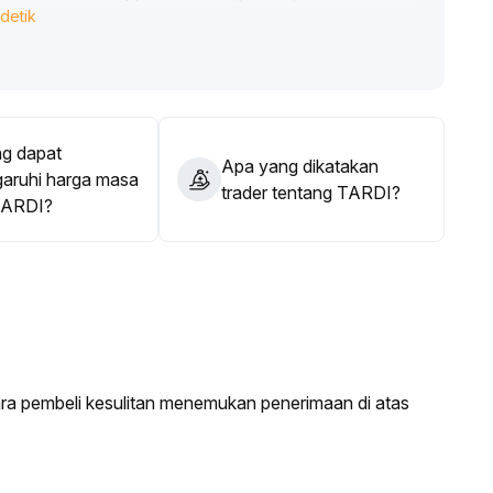
detik
 terkendali, tetap perhatikan perubahan suku bunga dana
erta waspadai divergence harga dan dana yang dapat
kro dan industri terus memberikan dukungan bagi
ertahap, memilih peluang struktural yang optimal,
g dapat
memanfaatkan keuntungan alokasi di pasar bull
.
Apa yang dikatakan
ruhi harga masa
trader tentang TARDI?
TARDI?
ra pembeli kesulitan menemukan penerimaan di atas