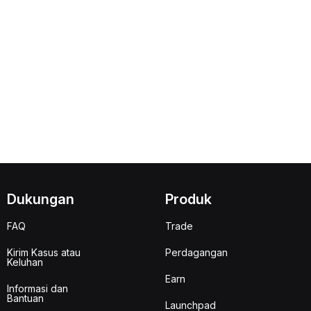
Dukungan
Produk
FAQ
Trade
Kirim Kasus atau
Perdagangan
Keluhan
Earn
Informasi dan
Bantuan
Launchpad