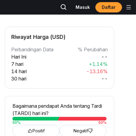
Daftar
Masuk
Riwayat Harga (USD)
Perbandingan Data
% Perubahan
Hari Ini
--
7 hari
+1.14%
14 hari
-13.16%
30 hari
--
Bagaimana pendapat Anda tentang Tardi
(TARDI) hari ini?
50
%
50
%
Positif
Negatif