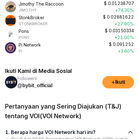
$
0.01238707
Jimothy The Raccoon
+74.30%
JIMOTHY
$
0.02881622
StonkBroker
+27.90%
STONKBROKER
$
0.03150334
Pons
+21.00%
PONS
$
0.091252
Pi Network
+3.60%
PI
Ikuti Kami di Media Sosial
Followers
+
Ikuti
@bybit_official
Pertanyaan yang Sering Diajukan (T&J)
tentang VOI(VOI Network)
1. Berapa harga VOI Network hari ini?