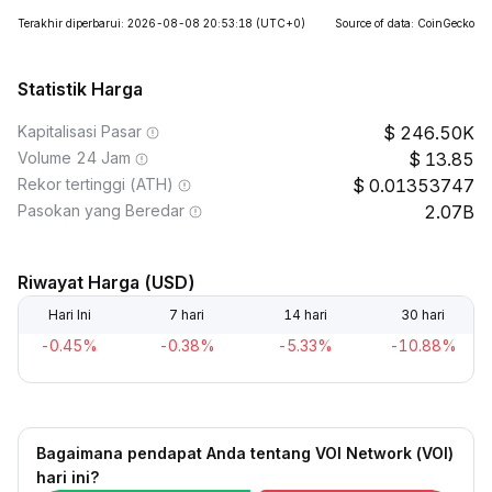
Terakhir diperbarui: 2026-08-08 20:53:18
(UTC+0)
Source of data: CoinGecko
Statistik Harga
Kapitalisasi Pasar
246.50K
Volume 24 Jam
13.85
Rekor tertinggi (ATH)
0.01353747
Pasokan yang Beredar
2.07B
Riwayat Harga (USD)
Hari Ini
7 hari
14 hari
30 hari
-0.45%
-0.38%
-5.33%
-10.88%
Bagaimana pendapat Anda tentang VOI Network (VOI)
hari ini?