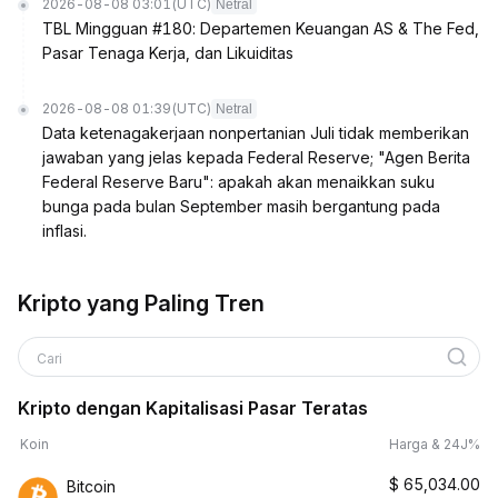
2026-08-08 03:01
(UTC)
Netral
TBL Mingguan #180: Departemen Keuangan AS & The Fed,
Pasar Tenaga Kerja, dan Likuiditas
2026-08-08 01:39
(UTC)
Netral
Data ketenagakerjaan nonpertanian Juli tidak memberikan
jawaban yang jelas kepada Federal Reserve; "Agen Berita
Federal Reserve Baru": apakah akan menaikkan suku
bunga pada bulan September masih bergantung pada
inflasi.
Kripto yang Paling Tren
Cari
Kripto dengan Kapitalisasi Pasar Teratas
Koin
Harga & 24J%
$
65,034.00
Bitcoin