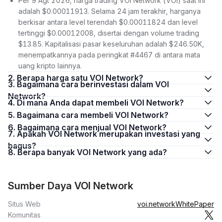
Per 9 Agt 2026, harga trading VOI Network (VOI) saat ini
adalah $0.00011913. Selama 24 jam terakhir, harganya
berkisar antara level terendah $0.00011824 dan level
tertinggi $0.00012008, disertai dengan volume trading
$13.85. Kapitalisasi pasar keseluruhan adalah $246.50K,
menempatkannya pada peringkat #4467 di antara mata
uang kripto lainnya.
2. Berapa harga satu VOI Network?
3. Bagaimana cara berinvestasi dalam VOI
Network?
4. Di mana Anda dapat membeli VOI Network?
5. Bagaimana cara membeli VOI Network?
6. Bagaimana cara menjual VOI Network?
7. Apakah VOI Network merupakan investasi yang
bagus?
8. Berapa banyak VOI Network yang ada?
Sumber Daya VOI Network
Situs Web
voi.network
WhitePaper
Komunitas