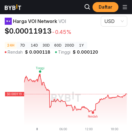
Daftar
Harga Kripto
Harga VOI Network VOI
Harga VOI Network
VOI
USD
$0.00011913
-0.45%
24H
7D
14D
30D
60D
200D
1Y
Rendah
$
0.000118
Tinggi
$
0.000120