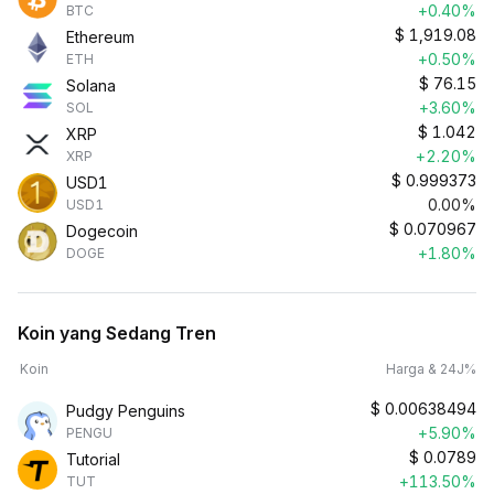
+0.40%
BTC
$
1,919.08
Ethereum
+0.50%
ETH
$
76.15
Solana
+3.60%
SOL
$
1.042
XRP
+2.20%
XRP
$
0.999373
USD1
0.00%
USD1
$
0.070967
Dogecoin
+1.80%
DOGE
Koin yang Sedang Tren
Koin
Harga & 24J%
$
0.00638494
Pudgy Penguins
+5.90%
PENGU
$
0.0789
Tutorial
+113.50%
TUT