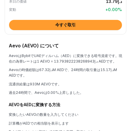
د.إ13.79
本日の価値
+
0.00
%
変動
今すぐ取引
Aevo (AEVO) について
AevoはBybitでUAEディルハム（AED）に変換できる暗号資産です。現
在の為替レートは1 AEVO = د.إ13.793822238268943 AEDです。
Aevoの時価総額はد.إ67.32M AEDで、24時間の取引量はد.إ15.17M
AEDです。
流通供給量は933M AEVOです。
過去24時間で、Aevoは0.00%上昇しました。
AEVOをAEDに変換する方法
変換したいAEVOの数量を入力してください
計算機がAEDでの相当額を表示します