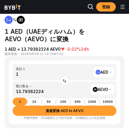
登録
ホーム
AED to AEVO
1 AED（UAEディルハム）を
AEVO（AEVO）に変換
1 AED ≈ 13.79382224 AEVO
▼
-0.02%
24h
最終更新
：
2026/08/08 11:18
(
GMT+0
)
支払う
AED
受け取る ~
AEVO
1
10
50
100
500
1000
10000
資産変換 AED to AEVO
手数料無料・350種類以上の暗号資産・40種類以上の法定通貨