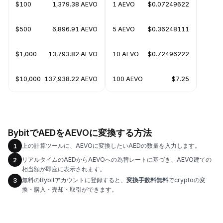
$100
1,379.38 AEVO
1 AEVO
$0.07249622
$500
6,896.91 AEVO
5 AEVO
$0.36248111
$1,000
13,793.82 AEVO
10 AEVO
$0.72496222
$10,000
137,938.22 AEVO
100 AEVO
$7.25
BybitでAEDをAEVOに変換する方法
上の計算ツールに、AEVOに変換したいAEDの数量を入力します。
1
リアルタイムのAEDからAEVOへの為替レートに基づき、AEVO建ての
2
相当額が即座に表示されます。
無料のBybitアカウントに登録すると、
変換手数料無料
でcryptoの変
3
換・購入・売却・取引ができます。