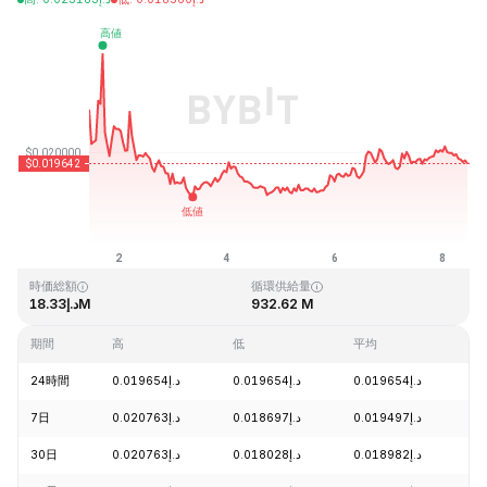
最終更新日時：2026-08-08、11:18 GMT+0
過去最高値
過去最低値
د.إ0.016502
د.إ3.76
時価総額
循環供給量
د.إ18.33M
932.62 M
期間
高
低
平均
変
24時間
د.إ0.019654
د.إ0.019654
د.إ0.019654
-
7日
د.إ0.020763
د.إ0.018697
د.إ0.019497
-
30日
د.إ0.020763
د.إ0.018028
د.إ0.018982
+