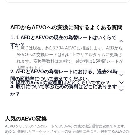
AEDからAEVOへの変換に関するよくある質問
1. 1 AEDとAEVOの現在の為替レートはいくらで
すか？
1 AEDは現在、約13.794 AEVOに相当します。AEDから
AEVOへの交換レートはBybit上でリアルタイムに更新さ
れます。変換手数料は無料で、確定後は15秒間レートが
固定されます。
2. AEDとAEVOの為替レートにおける、過去24時
間の変動率について教えてください。
3. 現在のAevoの流通量はどれくらいですか？
4. 取引について学ぶための資料はどこにあります
か？
人気のAEVO変換
AEVOをリアルタイムのレートでUSDやその他の法定通貨に変換できます。
Bybitが集約したマーケットメイカーの提示価格に基づき、保有するAEVOの