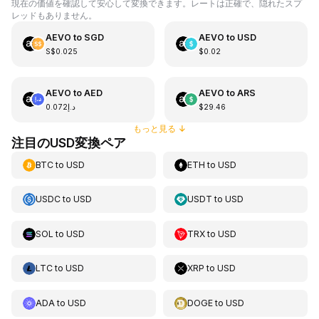
現在の価値を確認して安心して変換できます。レートは正確で、隠れたスプ
レッドもありません。
AEVO
to
SGD
AEVO
to
USD
S$0.025
$0.02
AEVO
to
AED
AEVO
to
ARS
د.إ0.072
$29.46
もっと見る
↓
注目のUSD変換ペア
BTC
to
USD
ETH
to
USD
USDC
to
USD
USDT
to
USD
SOL
to
USD
TRX
to
USD
LTC
to
USD
XRP
to
USD
ADA
to
USD
DOGE
to
USD