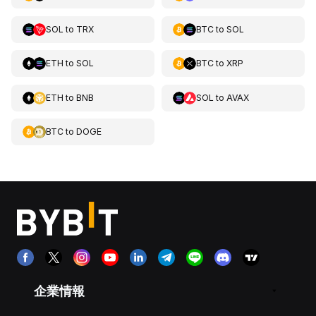
SOL
to
TRX
BTC
to
SOL
ETH
to
SOL
BTC
to
XRP
ETH
to
BNB
SOL
to
AVAX
BTC
to
DOGE
企業情報