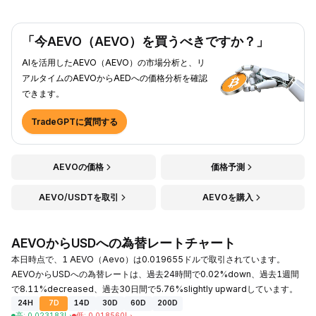
「今AEVO（AEVO）を買うべきですか？」
AIを活用したAEVO（AEVO）の市場分析と、リ
アルタイムのAEVOからAEDへの価格分析を確認
できます。
TradeGPTに質問する
AEVOの価格
価格予測
AEVO/USDTを取引
AEVOを購入
AEVOからUSDへの為替レートチャート
本日時点で、1 AEVO（Aevo）は0.019655ドルで取引されています。
AEVOからUSDへの為替レートは、過去24時間で0.02%down、過去1週間
で8.11%decreased、過去30日間で5.76%slightly upwardしています。
24H
7D
14D
30D
60D
200D
高
:
0.023183
د.إ
低
:
0.018560
د.إ