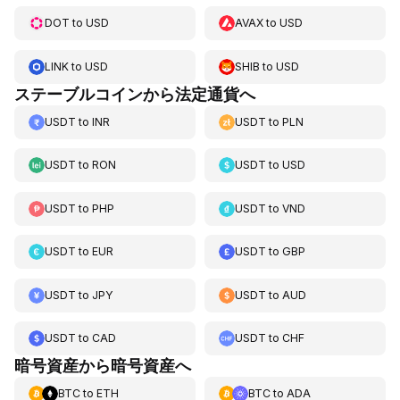
DOT
to
USD
AVAX
to
USD
LINK
to
USD
SHIB
to
USD
ステーブルコインから法定通貨へ
USDT
to
INR
USDT
to
PLN
USDT
to
RON
USDT
to
USD
USDT
to
PHP
USDT
to
VND
USDT
to
EUR
USDT
to
GBP
USDT
to
JPY
USDT
to
AUD
USDT
to
CAD
USDT
to
CHF
暗号資産から暗号資産へ
BTC
to
ETH
BTC
to
ADA