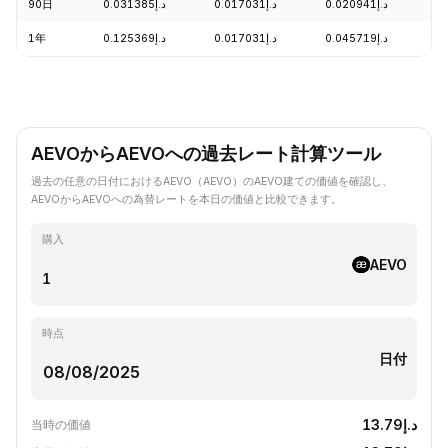
90日
د.إ0.031385
د.إ0.017031
د.إ0.020941
+
1年
د.إ0.125369
د.إ0.017031
د.إ0.045719
-
AEVOからAEVOへの過去レート計算ツール
過去の任意の日付におけるAEVO（AEVO）のAEVO建ての価値を確認し、
AEVOからAEVOへの為替レートを本日の価値と比較できます。
購入
AEVO
時点
日付
د.إ13.79
当時の価値