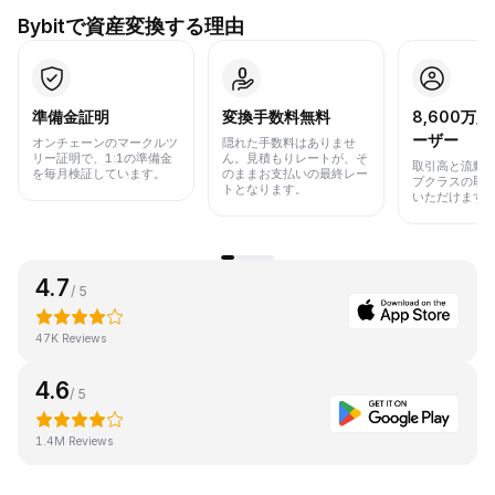
Bybitで資産変換する理由
準備金証明
変換手数料無料
8,600万
ーザー
オンチェーンのマークルツ
隠れた手数料はありませ
リー証明で、1:1の準備金
ん。見積もりレートが、そ
取引高と流動
を毎月検証しています。
のままお支払いの最終レー
プクラスの取
トとなります。
いただけます
4.7
/ 5
47K Reviews
4.6
/ 5
1.4M Reviews