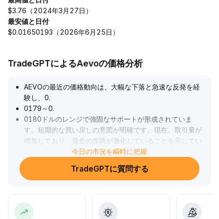
$3.76（2024年3月27日）
最安値と日付
$0.01650193（2026年6月25日）
TradeGPTによるAevoの価格分析
AEVOの最近の価格動向は、大幅な下落と急速な反発を経
験し、0
.
0179～0
.
0180ドルのレンジで強固なサポートが形成されていま
す。短期的な買い戻しの意図が明確です。現在、取引量が
増加しており、資金の攻防が激化していることを示してい
ます。レンジ相場（0
今日の市況を瞬時に把握
.
0177～0
.
TradeGPTに質問する
0200ドル）の中心的特徴が明らかです。中期的には、マ
クロ経済政策の変化に注意が必要で、もしFRBのスタンス
が中立化したり市場心理が回復した場合、AEVOはレンジ
上限に沿って安定的に回復し、0
.
0200ドルの突破を試す可能性があります。逆に、マクロ