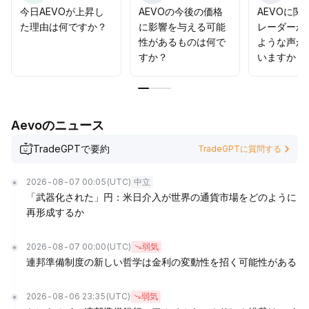
要因による圧力が強まる場合は、再度の下落にも警戒が必
今日AEVOが上昇し
AEVOの今後の価格
AEVOに関
要です。レンジの値動きに対応してポジションの調整を行
た理由は何ですか？
に影響を与える可能
レーダーか
い、サポートレベルでの戦略的なエントリーを優先し、市
性があるものは何で
ような声が
場リスク選好の変化を注視することを推奨します。
.
すか？
いますか？
Aevoのニュース
TradeGPTで要約
TradeGPTに質問する
2026-08-07 00:05
(UTC)
中立
「武器化された」円：米日介入が世界の通貨市場をどのように
再形成するか
2026-08-07 00:00
(UTC)
弱気
連邦準備制度の新しい哲学は金利の変動性を招く可能性がある
2026-08-06 23:35
(UTC)
弱気