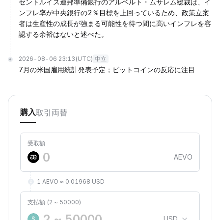
セントルイス連邦準備銀行のアルベルト・ムサレム総裁は、イ
ンフレ率が中央銀行の2％目標を上回っているため、政策立案
者は生産性の成長が強まる可能性を待つ間に高いインフレを容
認する余裕はないと述べた。
2026-08-06 23:13
(UTC)
中立
7月の米国雇用統計発表予定；ビットコインの反応に注目
取引
両替
購入
受取額
AEVO
1 AEVO ≈ 0.01968 USD
支払額 (2 ~ 50000)
USD
$