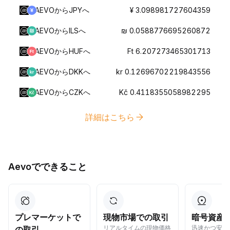
AEVOからJPYへ
¥ 3.098981727604359
AEVOからILSへ
₪ 0.0588776695260872
AEVOからHUFへ
Ft 6.207273465301713
AEVOからDKKへ
kr 0.12696702219843556
AEVOからCZKへ
Kč 0.4118355058982295
詳細はこちら
Aevoでできること
プレマーケットで
現物市場での取引
暗号資産
リアルタイムの現物価格
迅速かつ安全
の取引