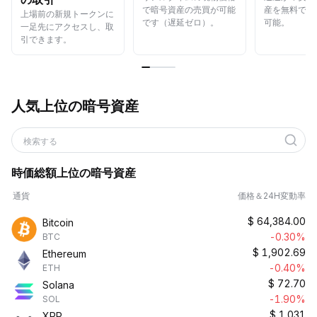
で暗号資産の売買が可能
産を無料でら
上場前の新規トークンに
です（遅延ゼロ）。
可能。
一足先にアクセスし、取
引できます。
人気上位の暗号資産
検索する
時価総額上位の暗号資産
通貨
価格＆24H変動率
$
64,384.00
Bitcoin
-0.30%
BTC
$
1,902.69
Ethereum
-0.40%
ETH
$
72.70
Solana
-1.90%
SOL
$
1.031
XRP