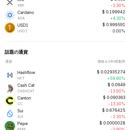
-2.30%
XRP
$
0.199942
Cardano
+4.30%
ADA
$
0.999591
USD1
0.00%
USD1
話題の通貨
通貨
価格＆24H変動率
$
0.02935274
Hashflow
+59.90%
HFT
$
0.0949
Cash Cat
-13.60%
CASHCAT
$
0.090363
Canton
-13.30%
CC
$
0.676425
Sui
-2.30%
SUI
$
0.0000028
Pepe
-2.90%
PEPE