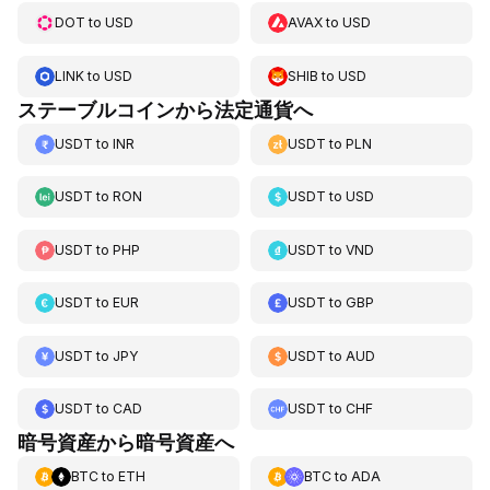
DOT
to
USD
AVAX
to
USD
LINK
to
USD
SHIB
to
USD
ステーブルコインから法定通貨へ
USDT
to
INR
USDT
to
PLN
USDT
to
RON
USDT
to
USD
USDT
to
PHP
USDT
to
VND
USDT
to
EUR
USDT
to
GBP
USDT
to
JPY
USDT
to
AUD
USDT
to
CAD
USDT
to
CHF
暗号資産から暗号資産へ
BTC
to
ETH
BTC
to
ADA