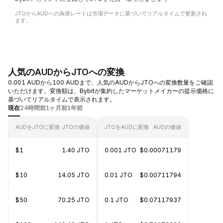
JTOからAUDへの為替レートは市場データに基づいてリアルタイムで更新され
ます。
人気のAUDからJTOへの変換
0.001 AUDから100 AUDまで、人気のAUDからJTOへの変換数量をご確認
いただけます。変換額は、Bybitが集約したマーケットメイカーの提示価格に
基づいてリアルタイムで表示されます。
現在
24時間前
1ヶ月前
1年前
AUDをJTOに変換
JTOの価値
JTOをAUDに変換
AUDの価値
$1
1.40 JTO
0.001 JTO
$0.00071179
$10
14.05 JTO
0.01 JTO
$0.00711794
$50
70.25 JTO
0.1 JTO
$0.07117937