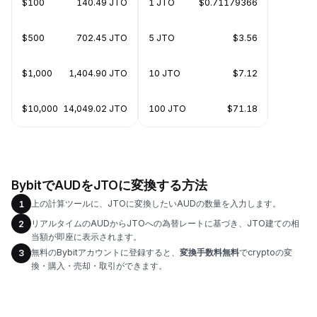
$100
140.49 JTO
1 JTO
$0.71179366
$500
702.45 JTO
5 JTO
$3.56
$1,000
1,404.90 JTO
10 JTO
$7.12
$10,000
14,049.02 JTO
100 JTO
$71.18
BybitでAUDをJTOに変換する方法
上の計算ツールに、JTOに変換したいAUDの数量を入力します。
1
リアルタイムのAUDからJTOへの為替レートに基づき、JTO建ての相
2
当額が即座に表示されます。
無料のBybitアカウントに登録すると、
変換手数料無料
でcryptoの変
3
換・購入・売却・取引ができます。