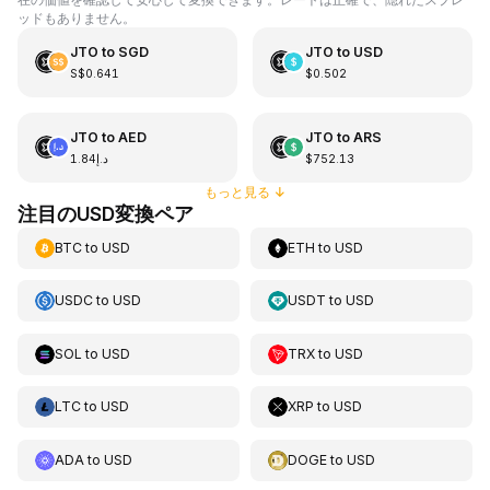
ッドもありません。
JTO
to
SGD
JTO
to
USD
S$0.641
$0.502
JTO
to
AED
JTO
to
ARS
د.إ1.84
$752.13
もっと見る
↓
注目のUSD変換ペア
BTC
to
USD
ETH
to
USD
USDC
to
USD
USDT
to
USD
SOL
to
USD
TRX
to
USD
LTC
to
USD
XRP
to
USD
ADA
to
USD
DOGE
to
USD