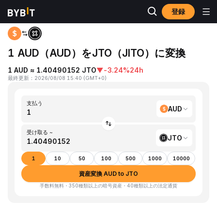
登録
ホーム
AUD to JTO
1 AUD（AUD）をJTO（JITO）に変換
1 AUD ≈ 1.40490152 JTO
▼
-3.24%
24h
最終更新
：
2026/08/08 15:40
(
GMT+0
)
支払う
AUD
受け取る ~
JTO
1
10
50
100
500
1000
10000
資産変換 AUD to JTO
手数料無料・350種類以上の暗号資産・40種類以上の法定通貨