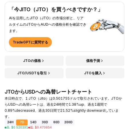
「今JITO（JTO）を買うべきですか？」
AIを活用したJITO（JTO）の市場分析と、リア
ルタイムのJTOからAUDへの価格分析を確認でき
ます。
TradeGPTに質問する
JTOの価格
価格予測
JTO/USDTを取引
JTOを購入
JTOからUSDへの為替レートチャート
本日時点で、1 JTO（Jito）は0.501755ドルで取引されています。JTOか
らUSDへの為替レートは、過去24時間で1.38%up、過去1週間で
0.89%decreased、過去30日間で21.52%slightly downwardしていま
す。
24H
7D
14D
30D
60D
200D
高
:
$
0.520391
低
:
$
0.470654