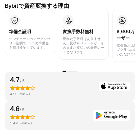
Bybitで資産変換する理由
準備金証明
変換手数料無料
8,600万
ーザー
オンチェーンのマークルツ
隠れた手数料はありませ
リー証明で、1:1の準備金
ん。見積もりレートが、そ
取引高と流動
を毎月検証しています。
のままお支払いの最終レー
プクラスの取
トとなります。
いただけます
4.7
/ 5
47K Reviews
4.6
/ 5
1.4M Reviews