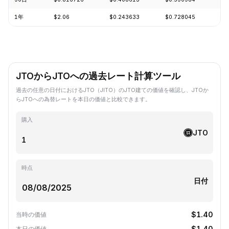
1年
$2.06
$0.243633
$0.728045
-7
JTOからJTOへの過去レート計算ツール
過去の任意の日付におけるJTO（JITO）のJTO建ての価値を確認し、JTOか
らJTOへの為替レートを本日の価値と比較できます。
購入
JTO
時点
日付
$1.40
当時の価値
$1.40
本日の価値