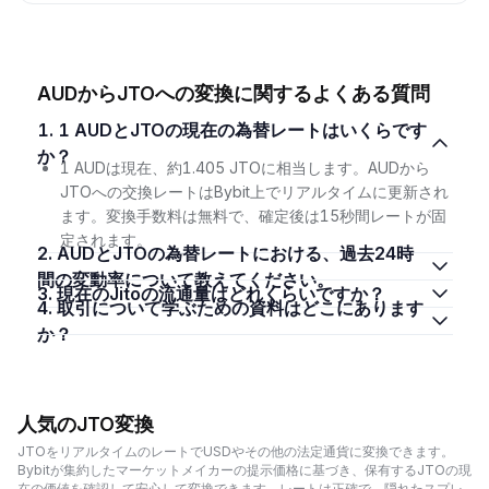
AUDからJTOへの変換に関するよくある質問
1. 1 AUDとJTOの現在の為替レートはいくらです
か？
1 AUDは現在、約1.405 JTOに相当します。AUDから
JTOへの交換レートはBybit上でリアルタイムに更新され
ます。変換手数料は無料で、確定後は15秒間レートが固
定されます。
2. AUDとJTOの為替レートにおける、過去24時
間の変動率について教えてください。
3. 現在のJitoの流通量はどれくらいですか？
4. 取引について学ぶための資料はどこにあります
か？
人気のJTO変換
JTOをリアルタイムのレートでUSDやその他の法定通貨に変換できます。
Bybitが集約したマーケットメイカーの提示価格に基づき、保有するJTOの現
在の価値を確認して安心して変換できます。レートは正確で、隠れたスプレ