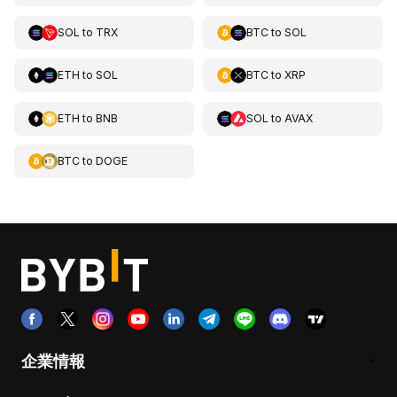
SOL
to
TRX
BTC
to
SOL
ETH
to
SOL
BTC
to
XRP
ETH
to
BNB
SOL
to
AVAX
BTC
to
DOGE
企業情報