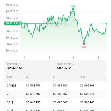
最終更新日時：2026-08-08、15:40 GMT+0
過去最高値
過去最低値
$6.01
$0.218137
時価総額
循環供給量
$254.51M
507.62 M
期間
高
低
平均
変
24時間
$0.501756
$0.488980
$0.495368
+1
7日
$0.519197
$0.483067
$0.500346
-0
30日
$0.645455
$0.483067
$0.566467
-2
90日
$0.816726
$0.408613
$0.590984
-1