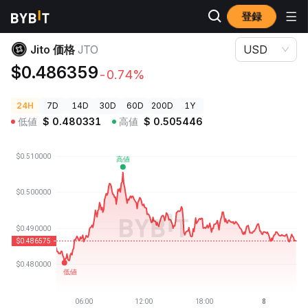
登録
暗号資産価格
Jito 価格 JTO
Jito 価格
JTO
USD
$0.486359
-0.74%
24H
7D
14D
30D
60D
200D
1Y
低値
$
0.480331
高値
$
0.505446