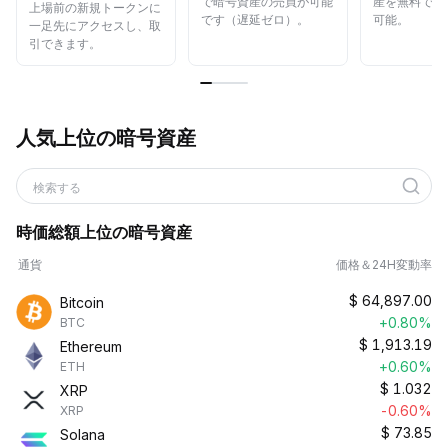
で暗号資産の売買が可能
産を無料でら
上場前の新規トークンに
です（遅延ゼロ）。
可能。
一足先にアクセスし、取
引できます。
人気上位の暗号資産
検索する
時価総額上位の暗号資産
通貨
価格＆24H変動率
$
64,897.00
Bitcoin
+0.80%
BTC
$
1,913.19
Ethereum
+0.60%
ETH
$
1.032
XRP
-0.60%
XRP
$
73.85
Solana