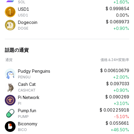
+1.60%
SOL
$
0.999854
USD1
0.00%
USD1
$
0.069973
Dogecoin
+0.90%
DOGE
話題の通貨
通貨
価格＆24H変動率
$
0.00610679
Pudgy Penguins
+2.00%
PENGU
$
0.097033
Cash Cat
+0.90%
CASHCAT
$
0.090269
Pi Network
+3.10%
PI
$
0.00225918
Pump.fun
-5.10%
PUMP
$
0.055661
Biconomy
+46.50%
BICO