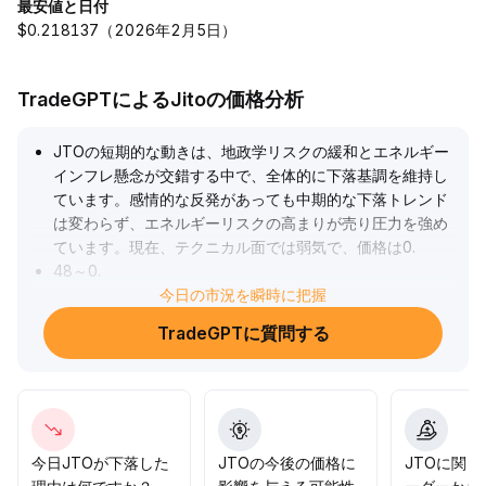
最安値と日付
$0.218137（2026年2月5日）
TradeGPTによるJitoの価格分析
JTOの短期的な動きは、地政学リスクの緩和とエネルギー
インフレ懸念が交錯する中で、全体的に下落基調を維持し
ています。感情的な反発があっても中期的な下落トレンド
は変わらず、エネルギーリスクの高まりが売り圧力を強め
ています。現在、テクニカル面では弱気で、価格は0
.
48～0
.
49の初期サポートにありますが、これを割り込むと0
今日の市況を瞬時に把握
.
472まで下落する可能性があります。反発には0
.
TradeGPTに質問する
50～0
.
51のレンジを効果的に突破し、リスク選好の回復が伴う必
要があります。マクロ変数や下値サポートの動向に注目
し、慎重かつ弱気な運用戦略を維持することを推奨しま
す。
.
今日JTOが下落した
JTOの今後の価格に
JTOに関