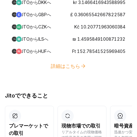
JTOからDKKへ
kr 3.1466416943588995
JTOからGBPへ
£ 0.36065542667822587
JTOからCZKへ
Kč 10.20771963060384
JTOからILSへ
₪ 1.4595849100871232
JTOからHUFへ
Ft 152.78541525969405
詳細はこちら
Jitoでできること
プレマーケットで
現物市場での取引
暗号資産
リアルタイムの現物価格
迅速かつ安全
の取引