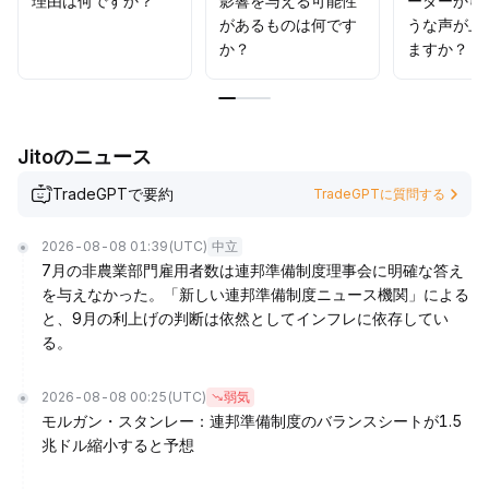
理由は何ですか？
影響を与える可能性
ーダーから
があるものは何です
うな声が上
か？
ますか？
Jitoのニュース
TradeGPTで要約
TradeGPTに質問する
2026-08-08 01:39
(UTC)
中立
7月の非農業部門雇用者数は連邦準備制度理事会に明確な答え
を与えなかった。「新しい連邦準備制度ニュース機関」による
と、9月の利上げの判断は依然としてインフレに依存してい
る。
2026-08-08 00:25
(UTC)
弱気
モルガン・スタンレー：連邦準備制度のバランスシートが1.5
兆ドル縮小すると予想