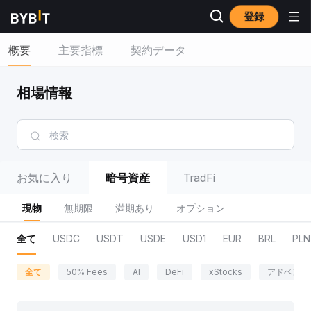
登録
概要
主要指標
契約データ
相場情報
お気に入り
暗号資産
TradFi
現物
無期限
満期あり
オプション
全て
USDC
USDT
USDE
USD1
EUR
BRL
PLN
全て
50% Fees
AI
DeFi
xStocks
アドベンチ